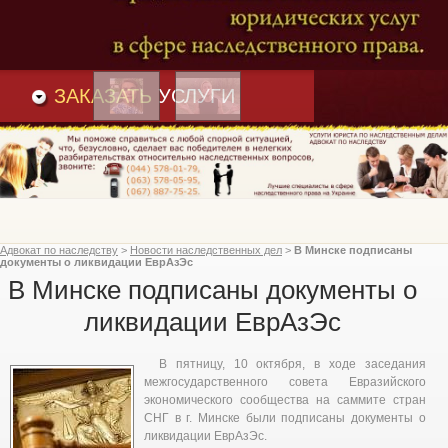
Преимущества
и
Вакансии
Статьи
ЗАКАЗАТЬ
УСЛУГИ
Адвокат по наследству
>
Новости наследственных дел
>
В Минске подписаны
документы о ликвидации ЕврАзЭс
В Минске подписаны документы о
ликвидации ЕврАзЭс
В пятницу, 10 октября, в ходе заседания
межгосударственного совета Евразийского
экономического сообщества на саммите стран
СНГ в г. Минске были подписаны документы о
ликвидации ЕврАзЭс.