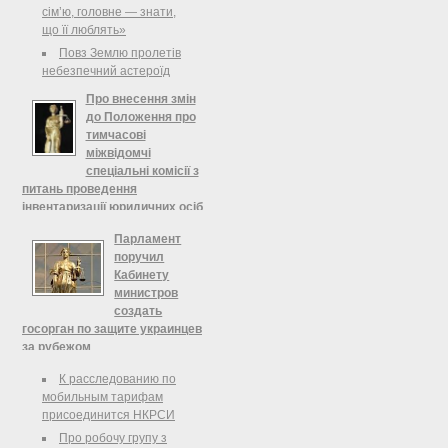
сім’ю, головне — знати,
що її люблять»
Повз Землю пролетів
небезпечний астероїд
Про внесення змін
до Положення про
тимчасові
міжвідомчі
спеціальні комісії з
питань проведення
інвентаризації юридичних осіб
та фізичних осіб - підприємців,
Парламент
Міністерство юстиції України
поручил
Зареєстровано в Міністерстві
Кабинету
юстиції України 28 серпня 2012 р. за
министров
№ 1442/21754 Про внесення змін до
создать
Положення про тимчасові
госорган по защите украинцев
міжвідомчі спеціальні комісії з
за рубежом
питань проведення інвентаризації
Народные депутаты
К расследованию по
юридичних осіб та фізичних осіб —
поддержали в первом чтении и в
мобильным тарифам
підприємців
целом проект постановления №
присоединится НКРСИ
4046а «О заявлении Верховного
Про робочу групу з
Совета Украины: «О притеснениях