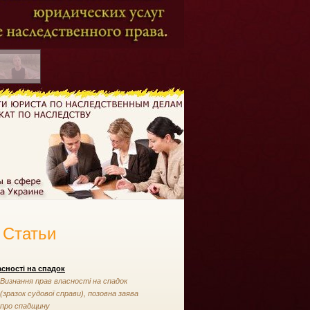
Статьи
сності на спадок
Визнання прав власності на спадок
(зразок судової справи), позовна заява
про спадщину