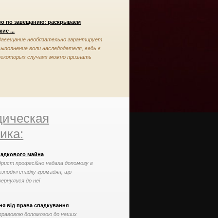
во по завещанию: раскрываем
ие ...
Завещание необязательно гарантирует
выполнение воли наследодателя, ведь в
некоторых случаях можно признать
завещание недействительным
ическая
ика:
падкового майна
рист професійно надала допомогу в
озподілі спадку громадян, що
вернулися до неї
ня від права спадкування
правовою допомогою до наших