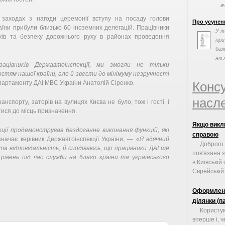
в
 заходах з нагоди церемонії вступу на посаду голови
Про усунен
аїни прибули близько 60 іноземних делегацій. Працівники
У ж
жів та безпеку дорожнього руху в районах проведення
при
баж
які 
ацівників Державтоінспекції, ми змогли не тільки
остям нашої країни, але й звести до мінімуму незручності
партаменту ДАІ МВС України Анатолій Сіренко.
Конс
насле
анспорту, заторів на вулицях Києва не було, тож і гості, і
тися до місць призначення.
Якщо викл
ції продемонстрував бездоганне виконання функцій, які
справою
начає керівник Державтоінспекції України, — «
Я вдячний
Доброго
та відповідальність, й сподіваюсь, що працівники ДАІ ще
пов'язана 
рівень під час служби на благо країни та українського
в Київській
Єврейській .
Оформленн
ділянки (п
Користу
вперше і, ч