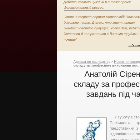
Действительно нужный и в тоже время
функциональный ресурс.
Этот интернет портал здоровский! Пользов
довольно часто. Думаю, что этот портал
ожидает светлое будущее. Удачи Вам, ребят
Хотелося б встречаться с Вашими трудами
почаще!
→ Остави
Адвокат по наследству
>
Новости наслед
складу за професійне виконання поста
Анатолій Сіре
складу за профес
завдань під ч
У суботу в сто
Президента кр
представники з 
відповідальне з
пересування вис