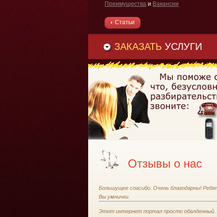
Преимущества
и
Вакансии
Статьи
ЗАКАЗАТЬ
УСЛУГИ
Отзывы о нас
Большущее спасибо. Очень благодарны! Ребя
Вы умнички.
Этот интернет портал просто обалденный.