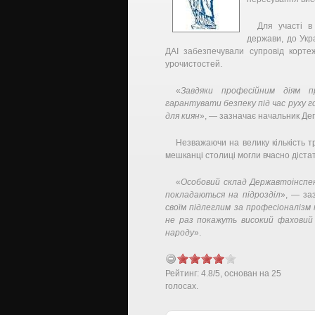
Для участі в
держави, до Укр
ДАІ забезпечували супровід корте
урочистостей.
«
Завдяки професійним діям пр
гарантувати безпеку під час руху г
для киян
», — зазначає начальник Де
Незважаючи на велику кількість тр
мешканці столиці могли вчасно діста
«
Особовий склад Державтоінспек
покладаються на підрозділ
», — заз
своїм підлеглим за професіоналізм 
не раз покажуть високий фаховий 
народу
».
Рейтинг:
4.8
/
5
, основан на
25
голосах.