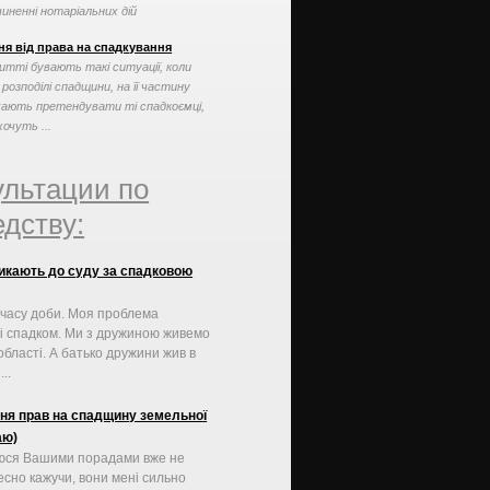
чиненні нотаріальних дій
ня від права на спадкування
итті бувають такі ситуації, коли
 розподілі спадщини, на її частину
ають претендувати ті спадкоємці,
хочуть ...
ультации по
дству:
икають до суду за спадковою
 часу доби. Моя проблема
зі спадком. Ми з дружиною живемо
 області. А батько дружини жив в
..
я прав на спадщину земельної
аю)
юся Вашими порадами вже не
есно кажучи, вони мені сильно