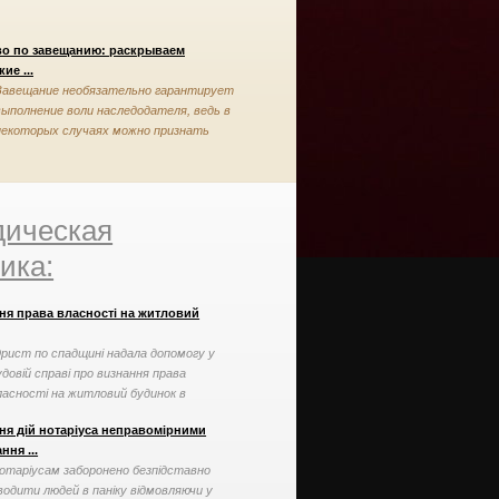
во по завещанию: раскрываем
ие ...
Завещание необязательно гарантирует
выполнение воли наследодателя, ведь в
некоторых случаях можно признать
завещание недействительным
ическая
ика:
ня права власності на житловий
рист по спадщині надала допомогу у
удовій справі про визнання права
ласності на житловий будинок в
орядку спадкування
ня дій нотаріуса неправомірними
ння ...
отаріусам заборонено безпідставно
водити людей в паніку відмовляючи у