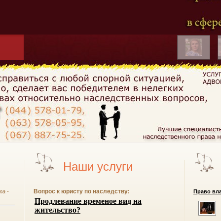
Наши услуги
Вопрос к юристу по наследству:
та -
Право вла