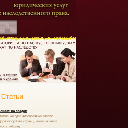
Статьи
сності на спадок
Визнання прав власності на спадок
(зразок судової справи), позовна заява
про спадщину