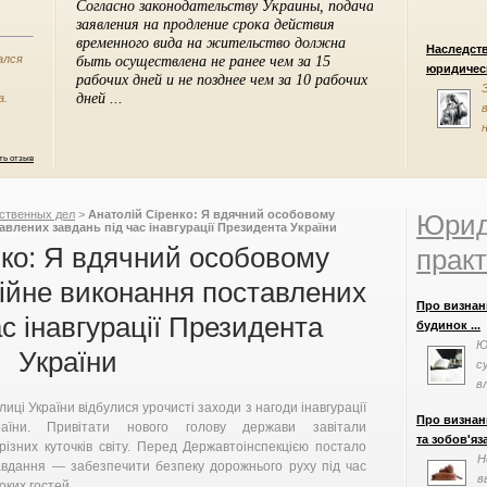
Наследст
ался
юридическ
а.
ть отзыв
ственных дел
>
Анатолій Сіренко: Я вдячний особовому
Юрид
влених завдань під час інавгурації Президента України
нко: Я вдячний особовому
практ
ійне виконання поставлених
Про визнан
ас інавгурації Президента
будинок ...
Ю
України
с
в
п
лиці України відбулися урочисті заходи з нагоди інавгурації
Про визнан
аїни. Привітати нового голову держави завітали
та зобов'яза
різних куточків світу. Перед Державтоінспекцією постало
Н
авдання — забезпечити безпеку дорожнього руху під час
в
оких гостей.