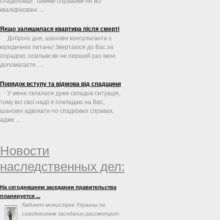
спадкоємця. Такими справами не всі
кваліфіковані ...
Якщо залишилася квартира після смерті
Доброго дня, шановні консультанти з
юридичних питань! Звертаюся до Вас за
порадою, оскільки ви не перший раз мені
допомагаєте, ...
Порядок вступу та відмова від спадщини
У мене склалася дуже складна ситуація,
тому всі свої надії я покладаю на Вас,
шановні адвокати по спадкових справах,
адже ...
Новости
наследственных дел:
На сегодняшнем заседании правительства
планируется ...
Кабинет министров Украины на
сегодняшнем заседании рассмотрит