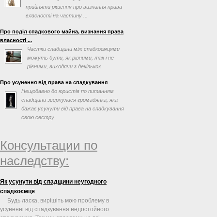
прийняти рішення про визнання права
власності на частину ...
Про поділ спадкового майна, визнання права
власності ...
Частки спадщини між спадкоємцями
можуть бути, як рівними, так і не
рівними, виходячи з декількох
факторів, таких як заповіт ...
Про усунення від права на спадкування
Нещодавно до юристів по питанням
спадщини звернулася громадянка, яка
бажає усунути від права на спадкування
свою сестру
Консультации по
наследству:
Як усунути від спадщини неугодного
спадкоємця
Будь ласка, вирішіть мою проблему в
усуненні від спадкування недостойного