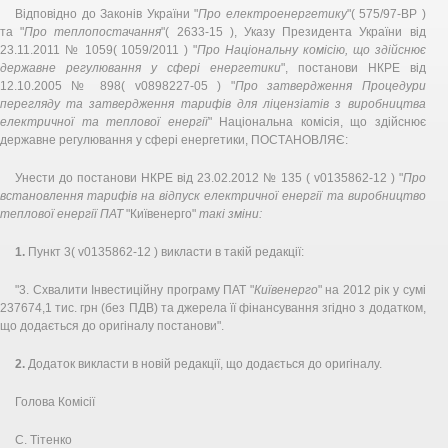
Відповідно до Законів України "
Про електроенергетику
"( 575/97-ВР )
та "
Про теплопостачання
"( 2633-15 ), Указу Президента України від
23.11.2011 № 1059( 1059/2011 ) "
Про Національну комісію, що здійснює
державне регулювання у сфері енергетики
", постанови НКРЕ від
12.10.2005 № 898( v0898227-05 ) "
Про затвердження Процедури
перегляду та затвердження тарифів для ліцензіатів з виробництва
електричної та теплової енергії
" Національна комісія, що здійснює
державне регулювання у сфері енергетики, ПОСТАНОВЛЯЄ:
Унести до постанови НКРЕ від 23.02.2012 № 135 ( v0135862-12 ) "
Про
встановлення тарифів на відпуск електричної енергії та виробництво
теплової енергії ПАТ
"Київенерго"
такі зміни:
1.
Пункт 3( v0135862-12 ) викласти в такій редакції:
"3. Схвалити Інвестиційну програму ПАТ "
Київенерго
" на 2012 рік у сумі
237674,1 тис. грн (без ПДВ) та джерела її фінансування згідно з додатком,
що додається до оригіналу постанови".
2.
Додаток викласти в новій редакції, що додається до оригіналу.
Голова Комісії
С. Тітенко