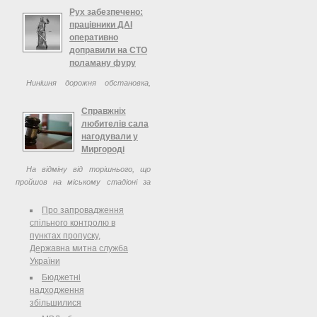
Рух забезпечено:
працівники ДАІ
оперативно
доправили на СТО
поламану фуру
Нинішня дорожня обстановка,
що й так непроста через складні
погодні умови, іноді ускладнюється
Справжніх
ще і технічно несправним
любителів сала
транспортом. Так, сьогодні у Києві
нагодували у
на проспекті Перемоги, 135 значно
Миргороді
обтяжила ...
На відміну від торішнього, що
пройшов на міському стадіоні за
участі сільгоспвиробників, із
влаштуванням свинячих забігів,
Про запровадження
цьогорічний був скромніший. Через
спільного контролю в
певні ветеринарні обмеження у
пунктах пропуску,
звязку ...
Державна митна служба
України
Бюджетні
надходження
збільшилися