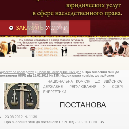
Преимущества
и
Вакансии
Статьи
ЗАКАЗАТЬ
УСЛУГИ
Адвокат по наследству
>
Новости наследственных дел
>
Про внесення змін до
постанови НКРЕ від 23.02.2012 № 135, Національна комісія, що здійснює
державне регулювання у сфері енергетики
НАЦІОНАЛЬНА КОМІСІЯ, ЩО ЗДІЙСНЮЄ
ДЕРЖАВНЕ РЕГУЛЮВАННЯ У СФЕРІ
ЕНЕРГЕТИКИ
ПОСТАНОВА
23.08.2012 № 1139
Про внесення змін до постанови НКРЕ від 23.02.2012 № 135