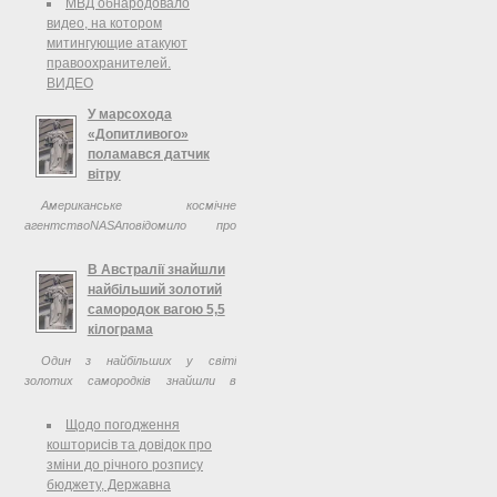
МВД обнародовало
видео, на котором
митингующие атакуют
правоохранителей.
ВИДЕО
У марсохода
«Допитливого»
поламався датчик
вітру
Американське космічне
агентствоNASAповідомило про
першій невдачі в ході місії Curiosity: у
марсіанського робота зламався
В Австралії знайшли
один з датчиків вітру, за допомогою
найбільший золотий
яких апарат отримує дані про
самородок вагою 5,5
погоду ...
кілограма
Один з найбільших у світі
золотих самородків знайшли в
Австралії. Знахідку вагою у
5,5кілограмаоцінюють у більш як
Щодо погодження
300 тисячдоларів США.
кошторисів та довідок про
зміни до річного розпису
бюджету, Державна