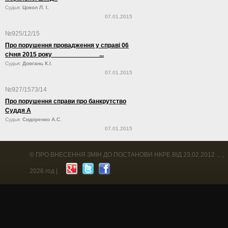
Судья:
Цокол Л. І.
07.01.2015
№925/12/15
Про порушення провадження у справі 06
січня 2015 року ...
Судья:
Довгань К.І.
07.01.2015
№927/1573/14
Про порушення справи про банкрутство
Суддя А
Судья:
Сидоренко А.С.
07.01.2015
©
ПРО ВНЕСЕННЯ ЗМІН ДО ПОСТАНОВИ НКРЕ ВІД 23.02.2012 ...
,
2026 год |