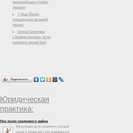
казначейська служба
України
У Нью-Йорку
знешкодили великий
теракт
Олена Берінчик:
«Завжди молюся, коли
дивлюся синові бої»
Поделиться…
Юридическая
практика:
Про поділ спадкового майна
Юристами було складено судовий
позов в якому від суду вимагалося