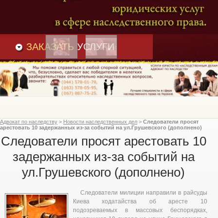
Преимущества
и
Вакансии
Статьи
ЗАКАЗАТЬ
УСЛУГИ
Адвокат по наследству
>
Новости наследственных дел
>
Следователи просят
арестовать 10 задержанных из-за событий на ул.Грушевского (дополнено)
Следователи просят арестовать 10
задержанных из-за событий на
ул.Грушевского (дополнено)
Следователи милиции направили в райсуды
Киева ходатайства об аресте 10
подозреваемых в массовых беспорядках,