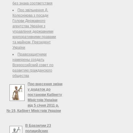
направить на доработку проект
без знака соответствия
закона о внесении изменений в
Про звільнення Д.
Кодекс административного
Колєснікова з посади
судопроизводства Украины
Голови Державного
(относительно ...
агентства України з
управління державними
корпоративними правами
та майном, Президент
України
Правозащитники
намерены создать
Всероссийский совет по
развитию гражданского
общества
Про внесення зміни
у додаток до
постанови Кабінету
Міністрів України
від 5 січня 2011 р.
№ 19, Кабінет Міністрів України
Про внесення зміни у додаток до
постанови Кабінету Міністрів
В Бразилии 23
України від 5 січня 2011 р. № 19
полицейских