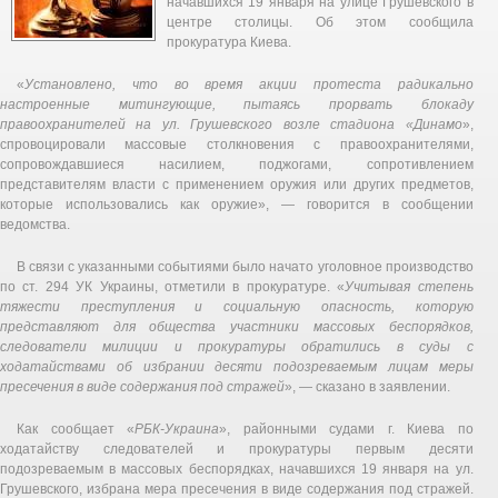
начавшихся 19 января на улице Грушевского в
центре столицы. Об этом сообщила
прокуратура Киева.
«
Установлено, что во время акции протеста радикально
настроенные митингующие, пытаясь прорвать блокаду
правоохранителей на ул. Грушевского возле стадиона «Динамо
»,
спровоцировали массовые столкновения с правоохранителями,
сопровождавшиеся насилием, поджогами, сопротивлением
представителям власти с применением оружия или других предметов,
которые использовались как оружие», — говорится в сообщении
ведомства.
В связи с указанными событиями было начато уголовное производство
по ст. 294 УК Украины, отметили в прокуратуре. «
Учитывая степень
тяжести преступления и социальную опасность, которую
представляют для общества участники массовых беспорядков,
следователи милиции и прокуратуры обратились в суды с
ходатайствами об избрании десяти подозреваемым лицам меры
пресечения в виде содержания под стражей
», — сказано в заявлении.
Как сообщает «
РБК-Украина
», районными судами г. Киева по
ходатайству следователей и прокуратуры первым десяти
подозреваемым в массовых беспорядках, начавшихся 19 января на ул.
Грушевского, избрана мера пресечения в виде содержания под стражей.