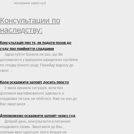
поховання через суд
Консультации по
наследству:
Консультація про те, як подати позов до
суду про прийняття спадщини
Здрастуйте! Бачила не раз, що Ви
допомагаєте у вирішенні юридичних проблем
по спадку різного роду. Перейду відразу до
своєї ...
Коли оскаржити заповіт досить просто
У мене виникла ситуація, коли без
допомоги кваліфікованого адвоката зі
спадкових питань не обійтися. Вже не раз до
Вас звертаюся ...
Допоможемо оскаржити заповіт через суд
Добрий день, консультанти в питаннях
спадкового права. Звертаюся до Вас,
оскільки мені здається, ніхто більше не