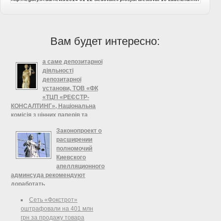
Вам будет интересно:
а саме депозитарної
діяльності
депозитарної
установи, ТОВ «ФК
«ТЦП «РЕЄСТР-
КОНСАЛТИНГ», Національна
комісія з цінних паперів та
фондового ринку
Законопроект о
Щодо видачі ліцензії на
расширении
провадження професійної діяльності
полномочий
на фондовому ринку —
Киевского
депозитарної діяльності, а саме
апелляционного
депозитарної діяльності
админсуда рекомендуют
депозитарної установи, ТОВ «ФК
доработать
«ТЦП «РЕЄСТР-КОНСАЛТИНГ»
Комитет по вопросам
Сеть «Фокстрот»
верховенства права и правосудия
оштрафовали на 401 млн
рекомендует парламенту
грн за продажу товара