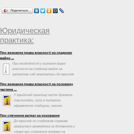
Поделиться…
Юридическая
практика:
Про визнання права власності на спадкове
майно ...
При необхідності у визнанні права
власності на спадкове майно за
заповітом слід звертатись до юристів
по спадковим справам. ...
Про визнання права власності на половину
частини ...
У юридичній практиці часто бувають
такі випадки, коли в питаннях
оформлення спадщини, законні
спадкоємці або спадкоємці за ...
Про стягнення витрат на поховання
До юристів по спадковим справам
звернулася громадянка за допомогою у
справі про стягнення витрат на