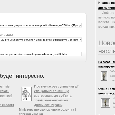
Нюанси вст
автомобіль
Доброго 
великим п
юриста. Зн
юридичних 
 или ЖЖ:
Ново
насл
На сегодня
планируется
Каб
будет интересно:
сег
пла
сог
еліків
Про тимчасове зупинення дії
Судья не м
Евросоюзом.
ягають
спеціальної санкції, що
политическ
заседания н
ериторії
застосована до суб'єкта
2
зовнішньоекономічної
з
 екології
діяльності України,
К
Міністерство економічного розвитку і
«
торгівлі України