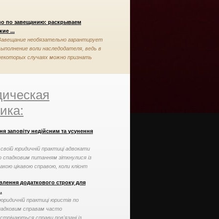
во по завещанию: раскрываем
ие ...
Завещание необязательно гарантирует
выполнение воли наследодателя, ведь в
некоторых случаях можно признать
завещание недействительным
ическая
ика:
ня заповіту недійсним та усунення
 своїй юридичній практиці адвокати
о спадковим питанням зіткнулися із
акою цікавою справою, коли клієнт
могти ...
влення додаткового строку для
.
 юридичній практиці юристів по
падковим справам часто
стрічаються справи пов'язані із