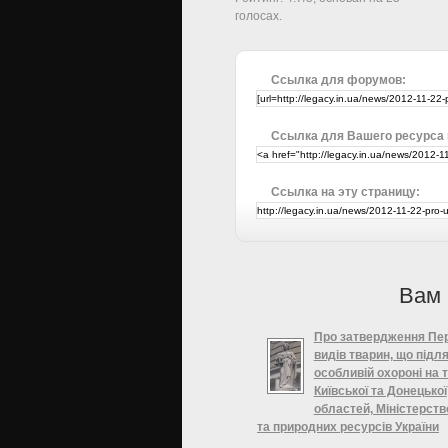
голосах.
Ссылка для форумов:
Ссылка для Вашего ресурса
Ссылка на эту страницу:
Вам 
Про затвердження Пер
видів тварин, що підл
особливій охороні на т
Київської та Донецької
областей, Міністерство
та природних ресурсів України