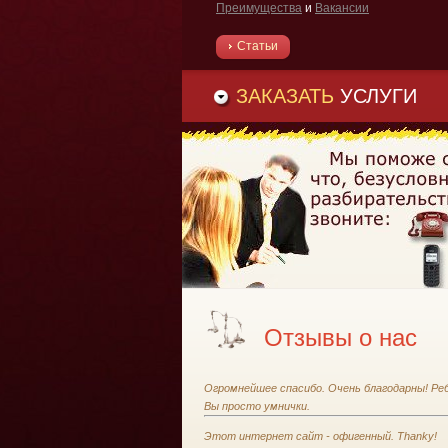
Преимущества
и
Вакансии
Статьи
ЗАКАЗАТЬ
УСЛУГИ
Отзывы о нас
Огромнейшее спасибо. Очень благодарны! Ре
Вы просто умнички.
Этот интернет сайт - офигенный. Thanky!