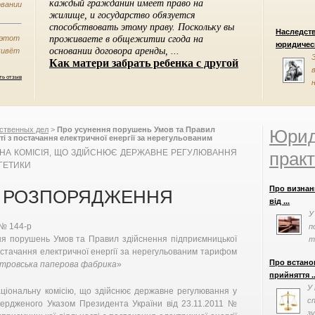
овании
Наследст
 этот
юридическ
 живёт
ть отзыв
ственных дел
>
Про усунення порушень Умов та Правил
Юрид
і з постачання електричної енергії за нерегульованим
рова фабрика», Національна комісія, що здійснює
НА КОМІСІЯ, ЩО ЗДІЙСНЮЄ ДЕРЖАВНЕ РЕГУЛЮВАННЯ
практ
етики
РГЕТИКИ
Про визнан
РОЗПОРЯДЖЕННЯ
від ...
У
 № 144-р
п
я порушень Умов та Правил здійснення підприємницької
т
остачання електричної енергії за нерегульованим тарифом
просив допо
Про встано
тровська паперова фабрика
»
прийняття ..
У
ціональну комісію, що здійснює державне регулювання у
с
твердженого Указом Президента України від 23.11.2011 №
зу