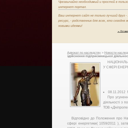
Чрезвычайно необходимый и простой в польз
интернет портал.
Ваш интернет сайт не только лучший друг -
ресурс, - родственник для всех, кто сегодня
новыми идеями!
→ Остави
Адвокат по наследству
>
Новости наслед
здійснення підприємницької діяльност
тарифом ТОВ «Дніпропетровська папе
НАЦІОНАЛЬ
державне регулювання у сфері енерг
У СФЕРІ ЕНЕ
08.11.2012
Про усуненн
діяльності з п
ТОВ «
Дніпропе
Відповідно до Положення про На
сфері енергетики( 1059/2011 ), за