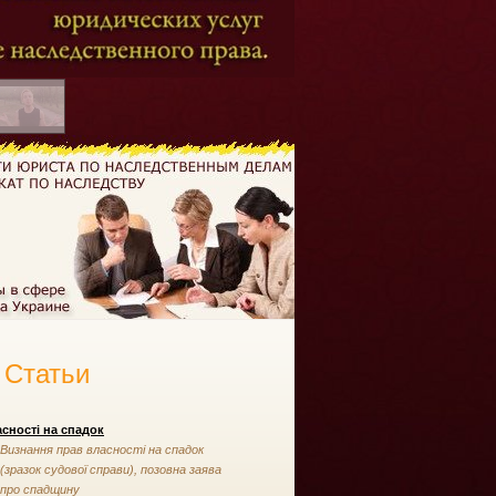
Статьи
сності на спадок
Визнання прав власності на спадок
(зразок судової справи), позовна заява
про спадщину