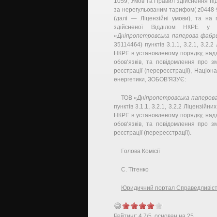
1059, Умов та Правил здійснення під
за нерегульованим тарифом( z0448-
(далі — Ліцензійні умови), та на 
здійсненої Відділом НКРЕ у 
«
Дніпропетровська паперова фабр
35114464) пунктів 3.1.1, 3.2.1, 3.2.
НКРЕ в установленому порядку, нада
обов‘язків, та повідомлення про з
реєстрації (перереєстрації), Націо
енергетики, ЗОБОВ'ЯЗУЄ:
ТОВ «
Дніпропетровська паперов
пунктів 3.1.1, 3.2.1, 3.2.2 Ліцензійн
НКРЕ в установленому порядку, нада
обов‘язків, та повідомлення про з
реєстрації (перереєстрації).
Голова Комісії
С. Тітенко
Юридичний портал Справедливіс
Рейтинг:
4.7
/
5
, основан на
25