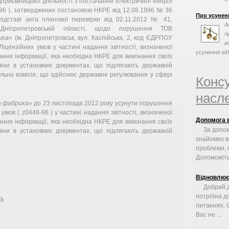
приємницької діяльності з постачання електричної енергії
о
96 ), затверджених постановою НКРЕ від 12.08.1996 № 36
Про усунен
спадкоємці ..
підставі акта планової перевірки від 02.11.2012 № 41,
А
Дніпропетровській області, щодо порушення ТОВ
п
ика
» (м. Дніпропетровськ, вул. Каспійська, 2, код ЄДРПОУ
в
2 Ліцензійних умов у частині надання звітності, визначеної
усунення від
ння інформації, яка необхідна НКРЕ для виконання своїх
міни в установчих документах, що підлягають державній
нальна комісія, що здійснює державне регулювання у сфері
Конс
насле
а фабрика
» до 23 листопада 2012 року усунути порушення
их умов ( z0448-96 ) у частині надання звітності, визначеної
Допомога 
ння інформації, яка необхідна НКРЕ для виконання своїх
За допом
міни в установчих документах, що підлягають державній
знайомих в
проблеми, 
Допоможіть 
Відновлює
Добрий д
потрібна д
ть
питаннях. 
Вас не ...