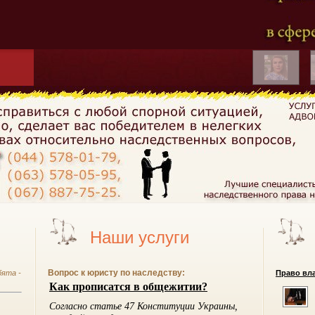
Наши услуги
Вопрос к юристу по наследству:
бята -
Право вла