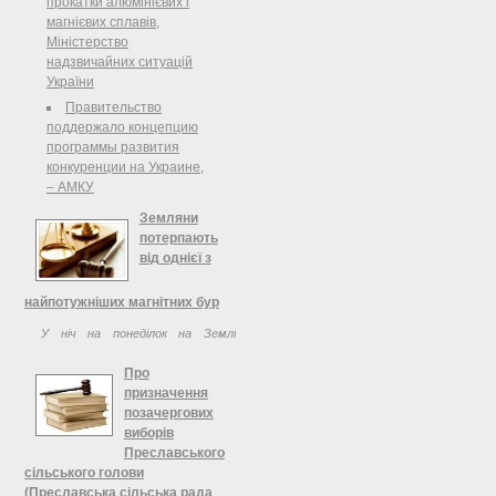
прокатки алюмінієвих і
Текст проекта закона опубликован
магнієвих сплавів,
...
Міністерство
надзвичайних ситуацій
України
Правительство
поддержало концепцию
программы развития
конкуренции на Украине,
– АМКУ
Земляни
потерпають
від однієї з
найпотужніших магнітних бур
У ніч на понеділок на Землі
почалася перша після довгої
Про
перерви потужна магнітна буря,
призначення
яка тривала близько дев'яти годин.
позачергових
виборів
Преславського
сільського голови
(Преславська сільська рада