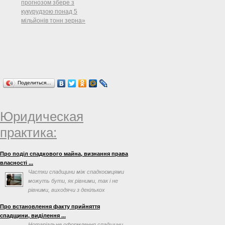
прогнозом збере з
кукурудзою понад 5
мільйонів тонн зерна»
Поделиться…
Юридическая
практика:
Про поділ спадкового майна, визнання права
власності ...
Частки спадщини між спадкоємцями
можуть бути, як рівними, так і не
рівними, виходячи з декількох
факторів, таких як заповіт ...
Про встановлення факту прийняття
спадщини, виділення ...
Нотаріальне оформлення спадщини