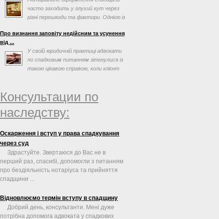
часто заходить у глухий кут через
різні перешкоди та фактори. Однією із
таких перешкод може ...
Про визнання заповіту недійсним та усунення
від ...
У своїй юридичній практиці адвокати
по спадковим питанням зіткнулися із
такою цікавою справою, коли клієнт
просив допомогти ...
Консультации по
наследству:
Оскарження і вступ у права спадкування
через суд
Здрастуйте. Звертаюся до Вас не в
перший раз, спасибі, допомогли з питанням
про бездіяльність нотаріуса та прийняття
спадщини ...
Відновлюємо термін вступу в спадщину
Добрий день, консультанти. Мені дуже
потрібна допомога адвоката у спадкових