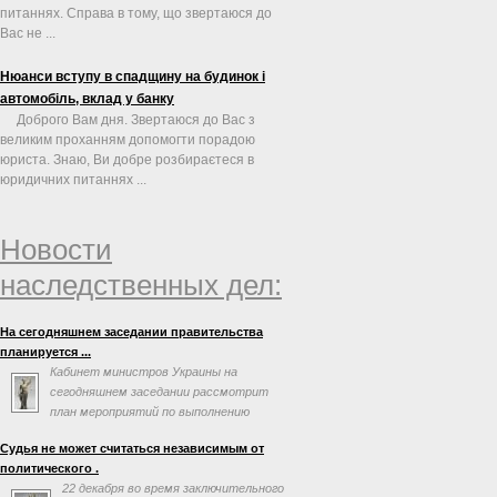
питаннях. Справа в тому, що звертаюся до
Вас не ...
Нюанси вступу в спадщину на будинок і
автомобіль, вклад у банку
Доброго Вам дня. Звертаюся до Вас з
великим проханням допомогти порадою
юриста. Знаю, Ви добре розбираєтеся в
юридичних питаннях ...
Новости
наследственных дел:
На сегодняшнем заседании правительства
планируется ...
Кабинет министров Украины на
сегодняшнем заседании рассмотрит
план мероприятий по выполнению
соглашения об ассоциации с
Судья не может считаться независимым от
Евросоюзом. Об этом говорится в повестке дня
политического .
заседания на сайте правительства.
22 декабря во время заключительного