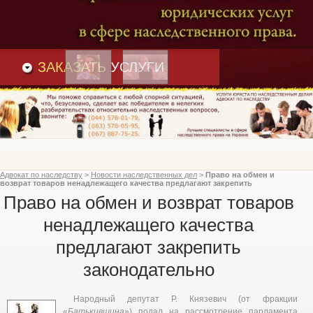
Преимущества
и
Вакансии
Статьи
ЗАКАЗАТЬ
УСЛУГИ
Адвокат по наследству
>
Новости наследственных дел
>
Право на обмен и
возврат товаров ненадлежащего качества предлагают закрепить
законодательно
Право на обмен и возврат товаров
ненадлежащего качества
предлагают закрепить
законодательно
Народный депутат Р. Князевич (от фракции
«
Батькивщина
») подал на рассмотрение парламента