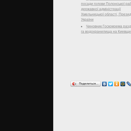
судебной практики'. За соответств
посади голови Полонської ра
державної адміністрації
Хмельницької області, Прези
України
Чиновник Госкомзема разд
га водохранилища на Киевщи
Поделиться…