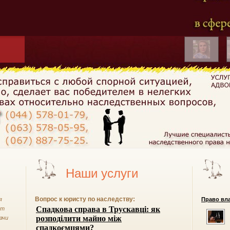
Наши услуги
Вопрос к юристу по наследству:
я
Право вла
от
ачи