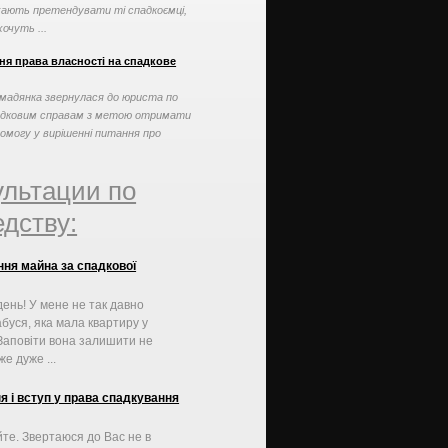
ають претендувати ті спадкоємці,
хочуть ...
ня права власності на спадкове
мадянка звернулася до юриста по
адковим справам з метою отримати
омогу у вирішенні питання про
нання права власності ...
ультации по
дству:
ня майна за спадкової
ень! У мене не так давно
буся, яка мала квартиру у
 Заповіти вона залишити не
же дуже ...
 і вступ у права спадкування
те. Звертаюся до Вас не в