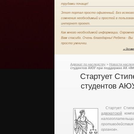
трудами почаще!
Этот портал просто офигенный. Без всякого
сомнения необходимый и простой в пользова
интернет проект.
Как много необходимой информации. Огромн
Вам спасибо. Очень благодарны! Ребята - Вы
просто умнички.
→ Остави
Адвокат по наследству
>
Новости наслед
студентов АЮУ при поддержке АК «IM
Стартует Стип
студентов АЮ
Стартует Стипе
адвокатской
компа
налогоплательщ
противодействия
органов
».