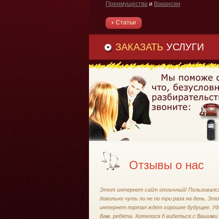
Преимущества
и
Вакансии
Статьи
ЗАКАЗАТЬ
УСЛУГИ
Отзывы о нас
Этот интернет сайт отличный! Пользовалс
довольно чуть ли не по три раза на день. Эт
интернет портал ждет хорошее будущее. Уд
Вам, ребята. Хотелося б видеться с Вашими