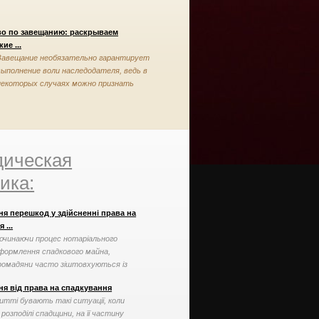
во по завещанию: раскрываем
ие ...
Завещание необязательно гарантирует
выполнение воли наследодателя, ведь в
некоторых случаях можно признать
завещание недействительным
ическая
ика:
ня перешкод у здійсненні права на
 ...
очинаючи процес нотаріального
формлення спадкового майна,
ромадяни часто зіштовхуються із
, які можна вирішити ...
ня від права на спадкування
итті бувають такі ситуації, коли
 розподілі спадщини, на її частину