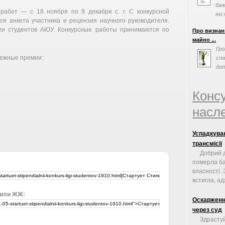
баж
работ — с 18 ноября по 9 декабря с. г. С конкурсной
які 
ся анкета участника и рецензия научного руководителя.
иги студентов АЮУ. Конкурсные работы принимаются по
Про визнан
майно ...
Гро
нежные премии:
сп
доп
виз
Конс
насле
Успадкуван
трансмісії
Добрий д
померла ба
власності.
встигла, ад
 или ЖЖ:
Оскарження
через суд
Здрастуй