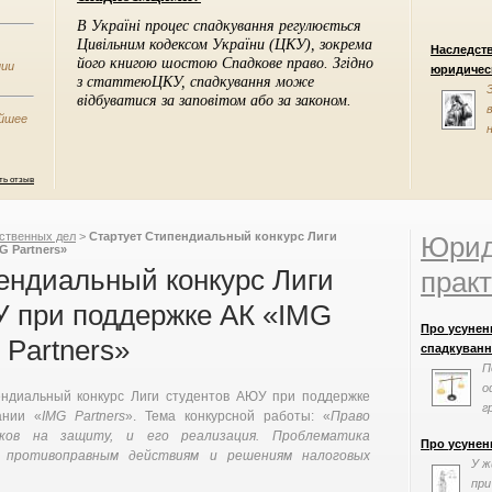
Наследст
нии
юридическ
ейшее
ть отзыв
ственных дел
>
Стартует Стипендиальный конкурс Лиги
Юрид
G Partners»
ендиальный конкурс Лиги
практ
У при поддержке АК «IMG
Про усунен
Partners»
спадкування
П
о
ндиальный конкурс Лиги студентов АЮУ при поддержке
г
нии «
IMG Partners
». Тема конкурсной работы: «
Право
перешкодами
иков на защиту, и его реализация. Проблематика
Про усунен
 противоправным действиям и решениям налоговых
У ж
при