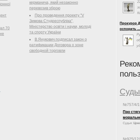
ующее ...
2
керманича, який незаконно
йонної
з
перевозив зброю
К
дент
Про проведення проекту "V
«
Зимова Студреспубліка",
Прокурор Д
эффективно
Міністерство освіти і науки, молоді
ал 70
оспорить ..
власти на 
та спорту України
не
Р
Суда Украин
В.Янукович подписал закон о
о
«одним из с
ратификации Договора о зоне
у
формирован
свободной торговли
с
на совреме
люстрацию,
политическ
Реко
поль
Суды
№757/4/
Про стяг
моральн
Судья:
Цоко
№925/12