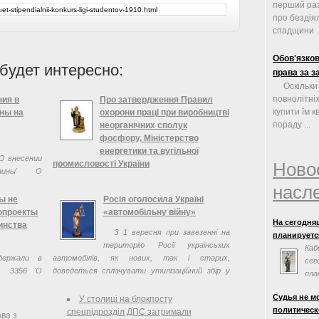
перший раз
про бездія
спадщини ..
Обов'язков
будет интересно:
права за з
Оскільки
повнолітні
ия в
Про затвердження Правил
купити їм к
ны на
охорони праці при виробництві
пораду ...
неорганічних сполук
фосфору, Міністерство
енергетики та вугільної
О внесении
промисловості України
Ново
аины' О
ны на 2014
Зареєстровано в Міністерстві юстиції
насл
ктировки
України 9 липня 2013 р. за № 1143/23675 Про
ы не
Росія оголосила Україні
...
затвердження Правил охорони праці при
опроекты
«автомобільну війну»
виробництві неорганічних сполук фосфору
На сегодня
инства
З 1 вересня при завезенні на
планируется
територію Росії українських
Каб
держали в
автомобілів, як нових, так і старих,
сег
№ 3356 'О
доведеться сплачувати утилізаційний збір у
пла
екоторые
повному обсязі.
сог
Украины
Судья не м
У столиці на блокпосту
Евросоюзом.
единства
политическ
спецпідрозділ ДПС затримали
заседания н
ава з