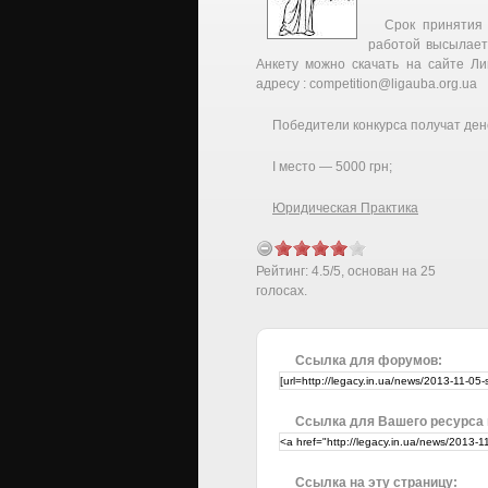
Срок принятия 
работой высылает
Анкету можно скачать на сайте Л
адресу : competition@ligauba.org.ua
Победители конкурса получат де
I место — 5000 грн;
Юридическая Практика
Рейтинг:
4.5
/
5
, основан на
25
голосах.
Ссылка для форумов:
Ссылка для Вашего ресурса
Ссылка на эту страницу: