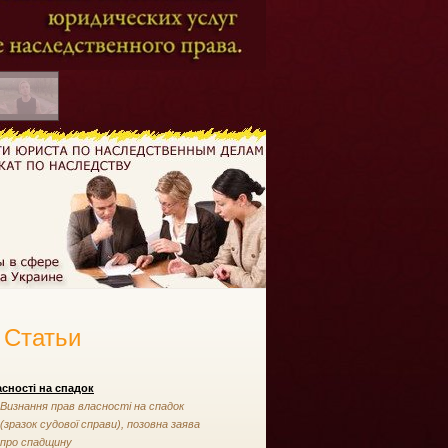
Статьи
сності на спадок
Визнання прав власності на спадок
(зразок судової справи), позовна заява
про спадщину