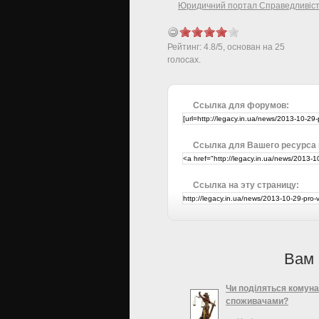
Юридичний портал Справедливіс
Рейтинг:
4.8
/
5
, основан на
25
голосах.
Ссылка для форумов:
Ссылка для Вашего ресурса
Ссылка на эту страницу:
Вам 
Чи поділяться комуна
споживачами?