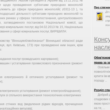
атвердженого Указом Президента України від 23.11.2011 №
ог щодо провадження суб'єктами природних монополій
Про стягне
належить до сфери природних монополій( z0311-13 ), та
До 
одарської діяльності суб'єктами природних монополій та
зве
жних ринках у сферах теплопостачання, централізованого
спр
, затвердженого постановою Національної комісії, що
пох
ері комунальних послуг, від 04.02.2013 № 15, Національна
лювання у сфері комунальних послуг, ВИРІШИЛА:
Конс
ємству "
Вінницяоблводоканал
" Вінницької обласної ради
я, вул. Київська, 173) при провадженні ним інших, крім
насле
е:
Обов'язков
(надання послуг громадського харчування);
права за з
я машин і устаткування промислового призначення (ремонт
Оскільки
повнолітні
купити їм к
ння електронного й оптичного устаткування (ремонт та
пораду ...
и);
Розділ спа
 електричного устаткування (ремонт електрообладнання);
Добрий 
луги зі спільного використання технологічних електричних
спадкових 
якою прост
ння стічних вод (видалення рідких відходів, прочищення
на те, ...
налізаційних випусків);