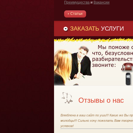
Преимущества
и
Вакансии
Статьи
ЗАКАЗАТЬ
УСЛУГИ
Отзывы о нас
Влюблена в ваш сайт по уши!!! Какие же Вы п
молодцы!!! Сильно хочу пожелать Вам творче
успехов!