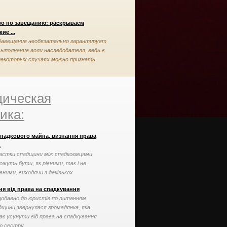
во по завещанию: раскрываем
ие ...
Завещание необязательно гарантирует
выполнение воли наследодателя, ведь в
некоторых случаях можно признать
завещание недействительным
ическая
ика:
спадкового майна, визнання права
.
астки спадщини між спадкоємцями
ожуть бути, як рівними, так і не
івними, виходячи з декількох
ких як заповіт ...
ня від права на спадкування
одавно до юристів по питанням
дщини звернулася громадянка, яка
ає усунути від права на спадкування
ю сестру