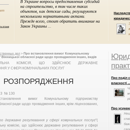
нет
Наследст
юридическ
ть отзыв
ственных дел
>
Про встановлення вимог Комунальному
Юрид
 Вінницької обласної ради щодо провадження інших, видів
 здійснює державне регулювання у сфері комунальних послуг
НАЛЬНА КОМІСІЯ, ЩО ЗДІЙСНЮЄ ДЕРЖАВНЕ
практ
НЯ У СФЕРІ КОМУНАЛЬНИХ ПОСЛУГ
Про поділ 
РОЗПОРЯДЖЕННЯ
власності ..
Ч
13 № 130
м
тановлення вимог Комунальному підприємству
р
обласної ради щодо провадження інших, крім ліцензованих,
факторів, та
Про усунен
Нещ
спа
ро державне регулювання у сфері комунальних послуг
"(
баж
ьну комісію, що здійснює державне регулювання у сфері
сво