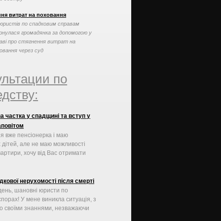
ння витрат на поховання
юристів по спадковим справам
рнулася громадянка за допомогою у
аві про стягнення витрат на
овання через суд
ультации по
дству:
а частка у спадщині та вступ у
аповітом
 я вже пенсіонерка і маю
х дітей, але не маю можливості
вартири, хочу від Вас отримати
дкової нерухомості після смерті
день, шановні юристи по
спорах! У мене виникла ситуація, з
о своїми знаннями, незважаючи