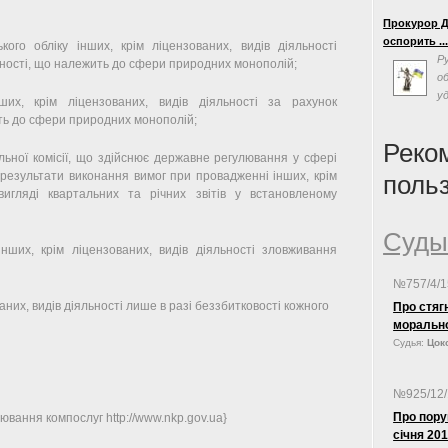
«
Прокурор Д
эффективно
оспорить ..
власти на 
кого обліку інших, крім ліцензованих, видів діяльності
Р
Суда Украин
льності, що належить до сфери природних монополій;
о
«одним из с
у
формирован
их, крім ліцензованих, видів діяльності за рахунок
с
на совреме
ить до сфери природних монополій;
люстрацию,
политическ
Реко
льної комісії, що здійснює державне регулювання у сфері
 результати виконання вимог при провадженні інших, крім
поль
 вигляді квартальних та річних звітів у встановленому
Суды
ших, крім ліцензованих, видів діяльності зловживання
№757/4/
них, видів діяльності лише в разі беззбитковості кожного
Про стяг
моральн
Судья:
Цоко
№925/12
Про пору
ювання компослуг http://www.nkp.gov.ua}
січня