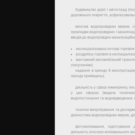
будівництво доріг і автострад (по
дорожнього покриття, асфальтувальн
монтаж водопровідних мереж, с
прокладки водопровідних і каналіза
вводів до водопровідно-каналізаційн
неспеціалізована оптова торгівля
роздрібна торгівля в неспеціалізо
вантажний автомобільний транспо
спецтехніки);
надання в оренду й експлуатацію
оренду приміщень);
діяльність у сфері інжинірингу, гео
у цих сферах (видача технічни
водопостачання та водовідведення, 
технічні випробування та досліджен
діагностика водопровідних мереж, дія
фотокопіювання, підготування 
діяльність (послуги копіювального ап