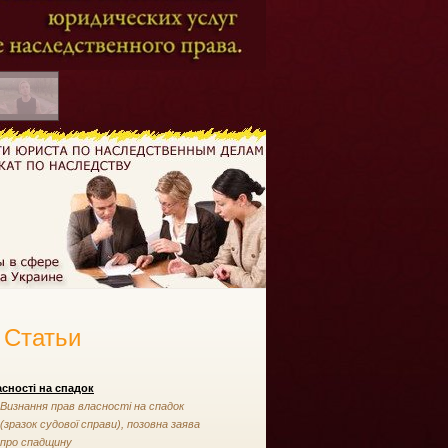
Статьи
сності на спадок
Визнання прав власності на спадок
(зразок судової справи), позовна заява
про спадщину