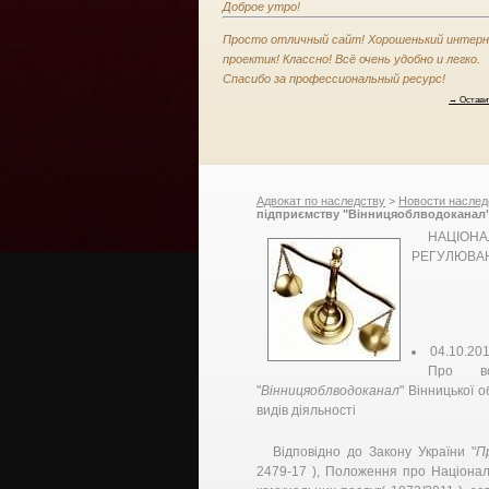
Доброе утро!
Просто отличный сайт! Хорошенький интер
проектик! Классно! Всё очень удобно и легко.
Спасибо за профессиональный ресурс!
→ Остави
Адвокат по наследству
>
Новости наслед
підприємству "Вінницяоблводоканал"
діяльності, Національна комісія, що
НАЦІО
РЕГУЛЮВАН
04.10.20
Про вс
"
Вінницяоблводоканал
" Вінницької 
видів діяльності
Відповідно до Закону України "
П
2479-17 ), Положення про Націонал