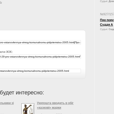
Судья:
Довг
ть
№927/15
Про пору
Суддя А
Судья:
Сид
 или ЖЖ:
будет интересно:
льники зі
Укрпошта вводить в обіг
«казкові» марки