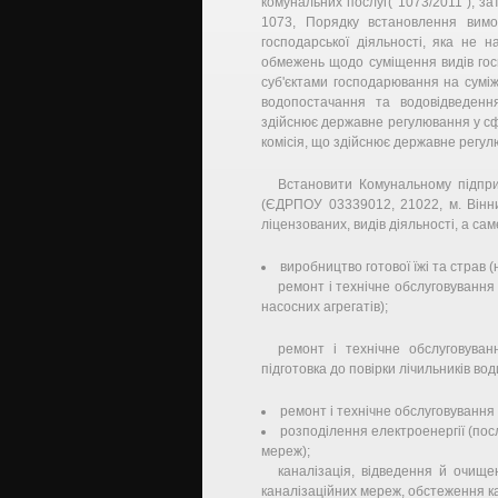
комунальних послуг( 1073/2011 ), з
1073, Порядку встановлення вим
господарської діяльності, яка не 
обмежень щодо суміщення видів госп
суб'єктами господарювання на сумі
водопостачання та водовідведення
здійснює державне регулювання у сф
комісія, що здійснює державне регу
Встановити Комунальному підпри
(ЄДРПОУ 03339012, 21022, м. Вінниц
ліцензованих, видів діяльності, а сам
виробництво готової їжі та страв 
ремонт і технічне обслуговуванн
насосних агрегатів);
ремонт і технічне обслуговува
підготовка до повірки лічильників вод
ремонт і технічне обслуговування
розподілення електроенергії (пос
мереж);
каналізація, відведення й очище
каналізаційних мереж, обстеження ка