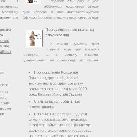
омісія з
1вересня 2012 року в усіх
мунальних
відділеннях поштового зв'язку
методику
буде введено в обіг тавважатимуться
тачання та
дійсними для оплати послуг поштового зв'язку
методики,
поштові марки серії Казковий світ Залізноноса
ого ...
Босорканя.
деяких
Про усунення від права на
го
спадкування
чених
У житті бувають такі
ішніх
ситуації, коли при розподілі
Кабінет
спадщини, на її частину бажають
претендувати ті спадкоємці, які хочуть
видатків
незаслужено стати її власником
дбачених
мія
Про схвалення Концепції
2012 рік 1.
Загальнодержавної цільової
 статті 23
економічної програми розвитку
нсово
2456-17 )
промисловості на період до 2020
гових
го обсягу
року, Кабінет Міністрів України
кого
дбачених
Спільна праця робить нас
 рада
 2012 рік у
шляхетнішими
івської
ету( 4282-
їни
Про зняття з реєстрації другої
ання в сумі
вимоги у колективному трудовому
ншення їх
спорі між найманими працівниками
Підготовка
відкритого акціонерного товариства
рав вищими
"Берестовецький спецкар'єр" села