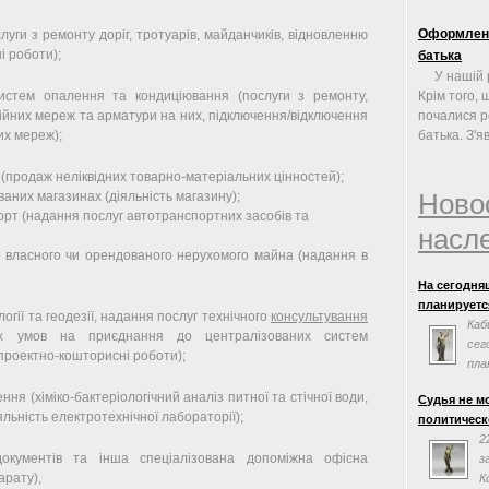
Оформленн
слуги з ремонту доріг, тротуарів, майданчиків, відновленню
і роботи);
батька
У нашій 
истем опалення та кондиціювання (послуги з ремонту,
Крім того, 
ційних мереж та арматури на них, підключення/відключення
почалися р
их мереж);
батька. З'яв
 (продаж неліквідних товарно-матеріальних цінностей);
Ново
ваних магазинах (діяльність магазину);
рт (надання послуг автотранспортних засобів та
насл
 власного чи орендованого нерухомого майна (надання в
На сегодня
планируется
логії та геодезії, надання послуг технічного
консультування
Каб
х умов на приєднання до централізованих систем
сег
проектно-кошторисні роботи);
пла
сог
ня (хіміко-бактеріологічний аналіз питної та стічної води,
Судья не м
Евросоюзом.
льність електротехнічної лабораторії);
политическ
заседания н
2
документів та інша спеціалізована допоміжна офісна
з
арату),
К