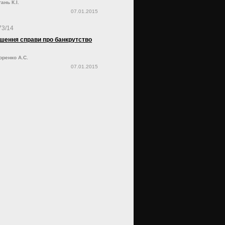
ань К.І.
07.01.2015
73/14
шення справи про банкрутство
оренко А.С.
07.01.2015