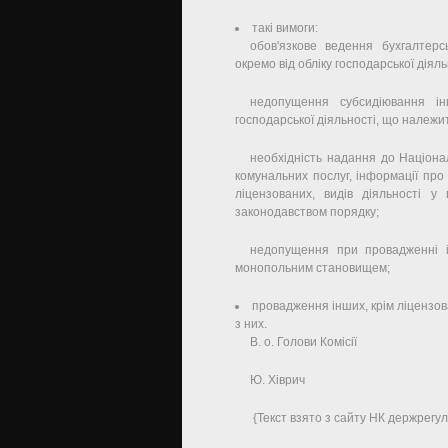
такі вимоги:
обов'язкове ведення бухгалтерсь
окремо від обліку господарської дія
недопущення субсидіювання інш
господарської діяльності, що належ
необхідність надання до Націона
комунальних послуг, інформації про
ліцензованих, видів діяльності у
законодавством порядку;
недопущення при провадженні ін
монопольним становищем;
провадження інших, крім ліцензова
з них.
В. о. Голови Комісії
Ю. Хіврич
{Текст взято з сайту НК держрегул