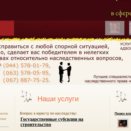
Наши услуги
Вопрос к юристу по наследству:
росто
Право вла
ских