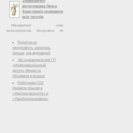
Знаменитого
велогонщика Ленса
Армстронґа позбавили
всіх титулів
Міжнародний союз
велосипедистів дослухався до
рекомендацій Американської
антидопінгової агенції і позбавив
Податок на
семиразового чемпіона Тур де
нерухомість: запитань
Франс Ленса Армстронґа усіх його
більше, ніж відповідей
спортивних титулів. Також ...
Экс-руководителей ГП
«Информационный
центр» Минюста
объявили в розыск
Работники СБУ
провели обыски в
«Укрспецэкспорте» и
«Укроборонсервисе»