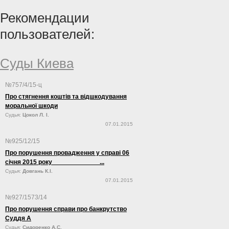
люстрацию, сообщает «Первая инстанция».
политическая составляющая».
Рекомендации
пользователей:
Суды Киева
№757/4/15-ц
Про стягнення коштів та відшкодування
моральної шкоди
Судья:
Цокол Л. І.
07.01.2015
№925/12/15
Про порушення провадження у справі 06
січня 2015 року ...
Судья:
Довгань К.І.
07.01.2015
№927/1573/14
Про порушення справи про банкрутство
Суддя А
Судья:
Сидоренко А.С.