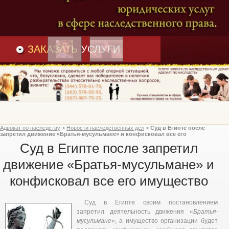
Преимущества
и
Вакансии
Статьи
ЗАКАЗАТЬ
УСЛУГИ
Адвокат по наследству
>
Новости наследственных дел
>
Суд в Египте после
запретил движение «Братья-мусульмане» и конфисковал все его
имущество
Суд в Египте после запретил
движение «Братья-мусульмане» и
конфисковал все его имущество
Суд в Египте своим постановлением
запретил деятельность движения «
Братья-
мусульмане
», а имущество организации будет