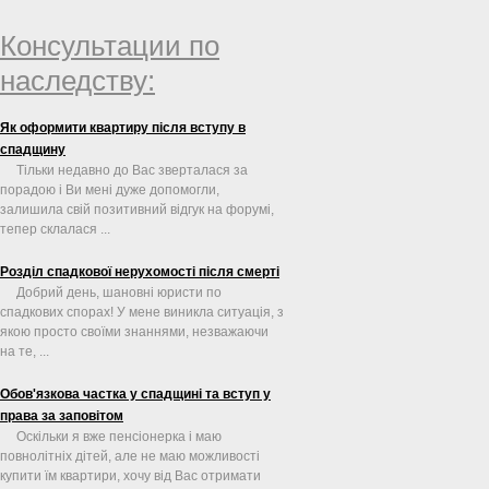
майно
Консультации по
наследству:
Як оформити квартиру після вступу в
спадщину
Тільки недавно до Вас зверталася за
порадою і Ви мені дуже допомогли,
залишила свій позитивний відгук на форумі,
тепер склалася ...
Розділ спадкової нерухомості після смерті
Добрий день, шановні юристи по
спадкових спорах! У мене виникла ситуація, з
якою просто своїми знаннями, незважаючи
на те, ...
Обов'язкова частка у спадщині та вступ у
права за заповітом
Оскільки я вже пенсіонерка і маю
повнолітніх дітей, але не маю можливості
купити їм квартири, хочу від Вас отримати