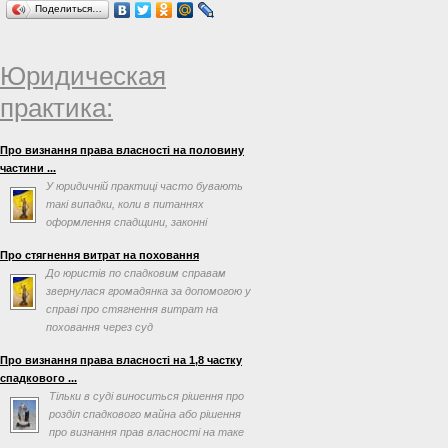
Поделиться…
Юридическая
практика:
Про визнання права власності на половину
частини ...
У юридичній практиці часто бувають
такі випадки, коли в питаннях
оформлення спадщини, законні
спадкоємці або спадкоємці за ...
Про стягнення витрат на поховання
До юристів по спадковим справам
звернулася громадянка за допомогою у
справі про стягнення витрат на
поховання через суд
Про визнання права власності на 1,8 частку
спадкового ...
Тільки в суді виноситься рішення про
розділ спадкового майна або рішення
про визнання прав власності на таке