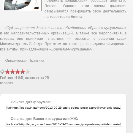
подлежать конфискации, сообщает агентство
Reuters. Однако сами члены движения
отказываются прекращать свою деятельность
на территории Египта.
«
Суд запрещает деятельность объединения «Братья-мусульмане
»
и его неправительственных организаций, а также все мероприятия, в
которых оно принимает участие», — говорится в решении судьи
Мохаммеда аль-Сайеда. При этом он также распорядился заморозить
все активы, принадлежащие «
Братьям-мусульманам
».
Юридическая Практика
Рейтинг:
4.8
/
5
, основан на
25
голосах.
Ссылка для форумов:
Ссылка для Вашего ресурса или ЖЖ: