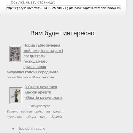
Ссылка на эту страницу:
Вам будет интересно:
Норма забезпечення
меблями, інвентарем і
предметами
господарчого
призначення
виправної колонії середнього
рівня безпеки, Міністерство
юстиції УкраїниЗАТВЕРДЖЕНО
У Єгипті почалися
ЗАТВЕРДЖЕНО Наказ
масові арешти
Міністерства юстиції України
«Братів-мусульман»
27.07.2012 № 1118/5 ( z1274-12 )
Прокуратура
Зареєстровано в Міністерстві
Єгипту видала ордер на арешт
юстиції України 30 липня 2012 р. за
духовного лідера руху Братів-
№ 1279/21591
мусульман Мохамеда Баді. Його
звинувачують у підбурюванні до
Про організацію
кровопролиття через інцидент, що