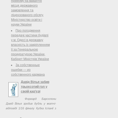
прийому на вакантні
стався 8 липня: внаслідок сутички
місця державного
...
замовлення та
ліцензованого обсягу,
Міністерство освіти і
науки України
Про погодження
передачі частини будівлі
у м. Одесі в державну
власність із закріпленням
її за Генеральною
прокуратурою України,
Кабінет Міністрів України
За собственные
ошибки — из
собственного кармана
Давід Вілья забив
трьохсотий гол у
своїй кар’єрі
Форвард Барселони
Давід Вілья зробив дубль у матчі-
відповіді 1/16 фіналу Кубка Іспанії з
Алавесом (3:1).