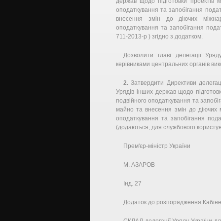
держав щодо підготовки проектів м
оподаткування та запобігання подат
внесення змін до діючих міжнар
оподаткування та запобігання пода
711-2013-р ) згідно з додатком.
Дозволити главі делегації Уря
керівниками центральних органів вик
2.
Затвердити Директиви делегаці
Урядів інших держав щодо підготовк
подвійного оподаткування та запобі
майно та внесення змін до діючих 
оподаткування та запобігання под
(додаються, для службового користув
Прем'єр-міністр України
М. АЗАРОВ
Інд. 27
Додаток до розпорядження Кабінету