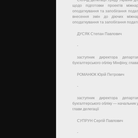
СКЛАД делегації Уряду України дл
щодо підготовки проектів міжна
оподаткування та запобігання подат
внесення змін до діючих міжнар
оподаткування та запобігання подат
ДУСЯК Степан Павлович
-
заступник директора департа
бухгалтерського обліку Мінфіну, глава
РОМАНЮК Юрій Петрович
-
заступник директора департа
бухгалтерського обліку — начальник 
глави делегації
СУПРУН Сергій Павлович
-