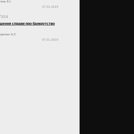
ань К.І.
07.01.2015
73/14
шення справи про банкрутство
оренко А.С.
07.01.2015