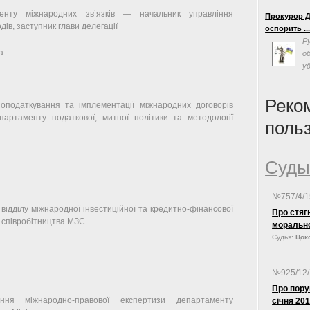
«
енту міжнародних зв’язків — начальник управління
Прокурор Д
эффективно
ів, заступник глави делегації
оспорить ..
власти на 
Р
Суда Украин
а
о
«одним из с
у
формирован
с
на совреме
люстрацию,
политическ
Реко
 оподаткування та імплементації міжнародних договорів
партаменту податкової, митної політики та методології
поль
Суды
№757/4/
відділу міжнародної інвестиційної та кредитно-фінансової
Про стяг
 співробітництва МЗС
моральн
Судья:
Цоко
№925/12
Про пору
іння міжнародно-правової експертизи департаменту
січня