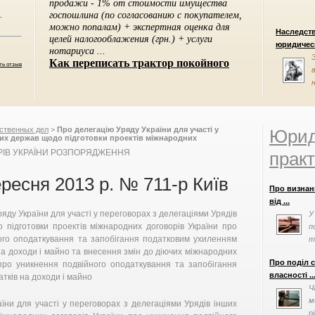
-
Наследст
юридическ
ть отзыв
ственных дел
>
Про делегацію Уряду України для участі у
Юрид
ших держав щодо підготовки проектів міжнародних
війного оподаткування та запобігання податковим
ТРІВ УКРАЇНИ РОЗПОРЯДЖЕННЯ
практ
ди і майно та внесення змін до діючих міжнародних
війного оподаткування та запобігання податковим
и і майно, Кабінет Міністрів України
ересня 2013 р. № 711-р Київ
Про визнан
від ...
яду України для участі у переговорах з делегаціями Урядів
У
 підготовки проектів міжнародних договорів України про
п
ого оподаткування та запобігання податковим ухиленням
т
на доходи і майно та внесення змін до діючих міжнародних
просив допо
Про поділ 
 про уникнення подвійного оподаткування та запобігання
власності ..
тків на доходи і майно
Ч
м
ни для участі у переговорах з делегаціями Урядів інших
р