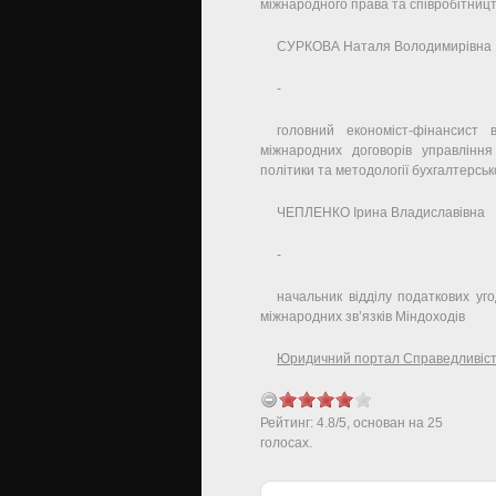
міжнародного права та співробітниц
СУРКОВА Наталя Володимирівна
-
головний економіст-фінансист 
міжнародних договорів управління
політики та методології бухгалтерськ
ЧЕПЛЕНКО Ірина Владиславівна
-
начальник відділу податкових уг
міжнародних зв’язків Міндоходів
Юридичний портал Справедливіс
Рейтинг:
4.8
/
5
, основан на
25
голосах.