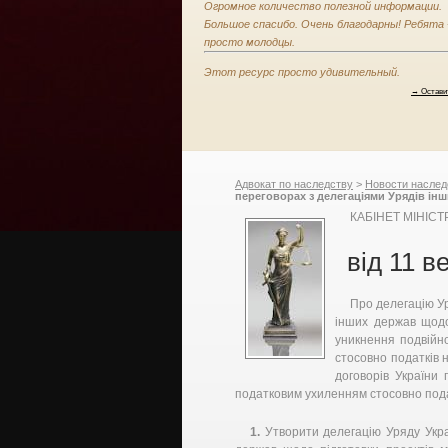
Огромное количество полезной информации.
Большое спасибо. Очень благодарны! Ребята 
просто молодцы.
Этот ресурс просто удивительный.
→ Остави
Адвокат по наследству
>
Новости наслед
переговорах з делегаціями Урядів ін
договорів України про уникнення под
КАБІНЕТ МІНІС
ухиленням стосовно податків на дохо
договорів України про уникнення под
ухиленням стосовно податків на доход
від 11 в
Про делегацію Ур
інших держав щодо
уникнення подвійн
стосовно податків 
договорів України
податковим ухиленням стосовно пода
1.
Утворити делегацію Уряду Украї