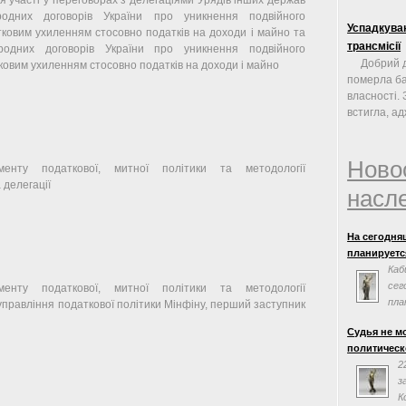
я участі у переговорах з делегаціями Урядів інших держав
родних договорів України про уникнення подвійного
Успадкуван
ковим ухиленням стосовно податків на доходи і майно та
трансмісії
одних договорів України про уникнення подвійного
Добрий д
ковим ухиленням стосовно податків на доходи і майно
померла ба
власності.
встигла, ад
Ново
менту податкової, митної політики та методології
 делегації
насл
На сегодня
планируется
Каб
сег
менту податкової, митної політики та методології
пла
управління податкової політики Мінфіну, перший заступник
сог
Судья не м
Евросоюзом.
политическ
заседания н
2
з
К