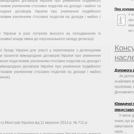
іжнародних договорів України про уникнення подвійного
факторів, та
ковим ухиленням стосовно податків на доходи і майно та
Про усунен
одних договорів України про уникнення подвійного
У ж
тковим ухиленням стосовно податків на доходи і майно (
при
баж
які 
ду України в разі потреби вносити за погодженням із
онавчої влади зміни до персонального складу делегації.
Конс
ї Уряду України для участі у переговорах з делегаціями
насле
и проектів міжнародних договорів України про уникнення
гання податковим ухиленням стосовно податків на доходи і
міжнародних договорів України про уникнення подвійного
Допомога 
атковим ухиленням стосовно податків на доходи і майно
За допом
ання).
знайомих в
проблеми, 
Допоможіть 
Юридичні 
представл
У мене д
знаю, що ро
 Міністрів України від 11 вересня 2013 р. № 711-р
звертаюся 
своїх ...