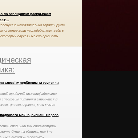
во по завещанию: раскрываем
ие ...
Завещание необязательно гарантирует
выполнение воли наследодателя, ведь в
некоторых случаях можно признать
завещание недействительным
ическая
ика:
ня заповіту недійсним та усунення
 своїй юридичній практиці адвокати
о спадковим питанням зіткнулися із
акою цікавою справою, коли клієнт
могти ...
спадкового майна, визнання права
.
астки спадщини між спадкоємцями
ожуть бути, як рівними, так і не
івними, виходячи з декількох