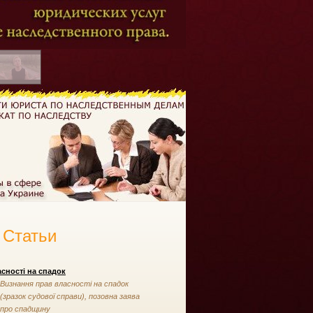
Статьи
сності на спадок
Визнання прав власності на спадок
(зразок судової справи), позовна заява
про спадщину