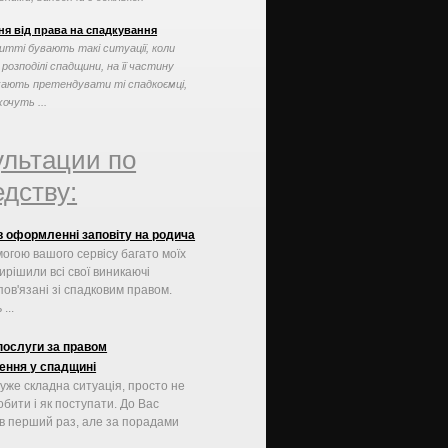
ких як заповіт ...
ня від права на спадкування
итті бувають такі ситуації, коли
 розподілі спадщини, на її частину
ають претендувати ті спадкоємці,
хочуть ...
ультации по
дству:
в оформленні заповіту на родича
огою вашого сервісу багато моїх
ирішили всі свої виникаючі
пов'язані зі спадковим правом.
...
послуги за правом
ення у спадщині
уже складна ситуація, просто не
бити і як поступати. До Вас
в перший раз, але за порадами