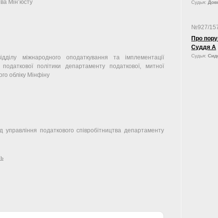
тва Мін’юсту
Судья:
Довг
№927/15
Про пору
Суддя А
Судья:
Сид
відділу міжнародного оподаткування та імплементації
 податкової політики департаменту податкової, митної
ого обліку Мінфіну
од управління податкового співробітництва департаменту
ть