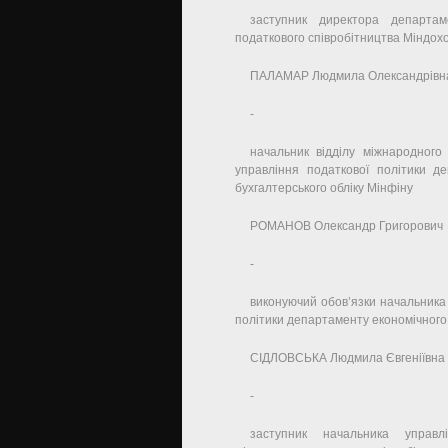
заступник директора департам
податкового співробітництва Міндоход
ПАЛАМАР Людмила Олександрівн
-
начальник відділу міжнародного
управління податкової політики де
бухгалтерського обліку Мінфіну
РОМАНОВ Олександр Григорович
-
виконуючий обов’язки начальника 
політики департаменту економічного
СІДЛОВСЬКА Людмила Євгеніївна
-
заступник начальника управл