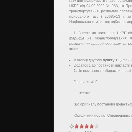
газу для підприємств з газопостачан
НКРЕ від 04.09.2002 № 983, та Про
транспортування, розподілу, постач
природного газу ( z0685-13 ), 
Національна комісія, що здійснює 
1.
Внести до постанови НКРЕ від
тарифів на транспортування п
постачання природного газу за р
зміни:
в абзаці другому
пункту 1
цифри 
додаток 1 до постанови викласти в
2.
Ця постанова набирає чинності з
Голова Комісії
С. Тітенко
{До оригіналу постанови додаєтьс
Юридичний портал Справедливіс