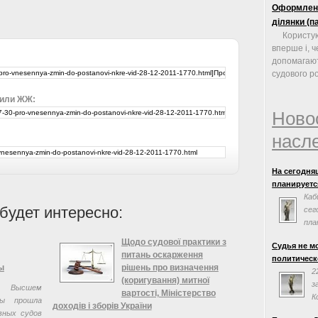
Оформленн
ділянки (п
Користу
вперше і, ч
допомагают
судового роз
 или ЖЖ:
Ново
насл
На сегодня
планируется
Каб
будет интересно:
сег
пла
сог
Щодо судової практики з
Судья не м
Евросоюзом.
питань оскарження
политическ
заседания н
ы
рішень про визначення
2
(коригування) митної
з
Высшем
вартості, Міністерство
К
ны прошла
доходів і зборів України
«
вных судов