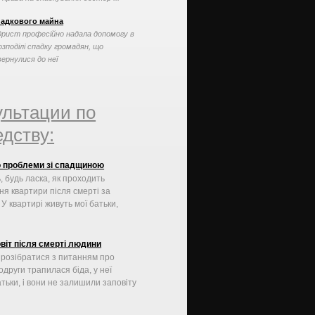
падкового майна
рист професійно надала допомогу в
озподілі спадку громадян, що
вернулися до неї
ультации по
дству:
 проблеми зі спадщиною
, будь ласка, як проходить
ня квартири після смерті за
У квартирі живуть мої батьки,
овіт після смерті людини
 розібратися з питанням про
одруги трапилася біда, у неї
тьки, і вони не залишили заповіту