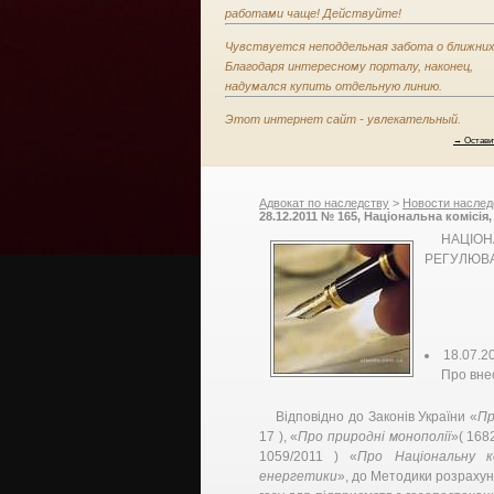
работами чаще! Действуйте!
Чувствуется неподдельная забота о ближних
Благодаря интересному порталу, наконец,
надумался купить отдельную линию.
Этот интернет сайт - увлекательный.
→ Остави
Адвокат по наследству
>
Новости наслед
28.12.2011 № 165, Національна комісі
НАЦІО
РЕГУЛЮВА
18.07.2
Про вне
Відповідно до Законів України «
Пр
17 ), «
Про природні монополії
»( 168
1059/2011 ) «
Про Національну к
енергетики
», до Методики розраху