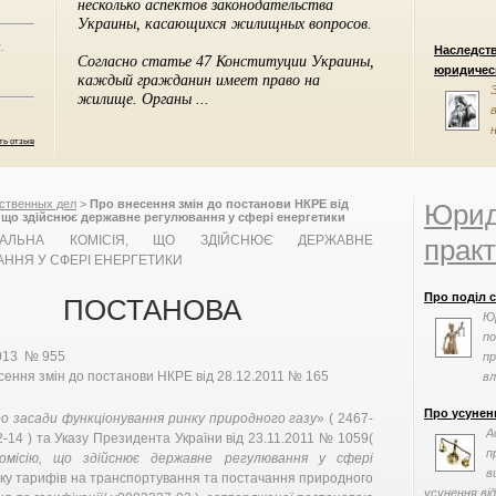
.
Наследст
юридическ
ть отзыв
ственных дел
>
Про внесення змін до постанови НКРЕ від
Юрид
я, що здійснює державне регулювання у сфері енергетики
НАЛЬНА КОМІСІЯ, ЩО ЗДІЙСНЮЄ ДЕРЖАВНЕ
практ
ННЯ У СФЕРІ ЕНЕРГЕТИКИ
Про поділ 
ПОСТАНОВА
Ю
по
013 № 955
пр
сення змін до постанови НКРЕ від 28.12.2011 № 165
вл
Про усунен
о засади функціонування ринку природного газу
» ( 2467-
А
2-14 ) та Указу Президента України від 23.11.2011 № 1059(
п
омісію, що здійснює державне регулювання у сфері
в
нку тарифів на транспортування та постачання природного
усунення від