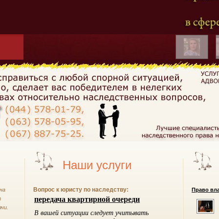
Наши услуги
Вопрос к юристу по наследству:
на
Право вла
т
чи.