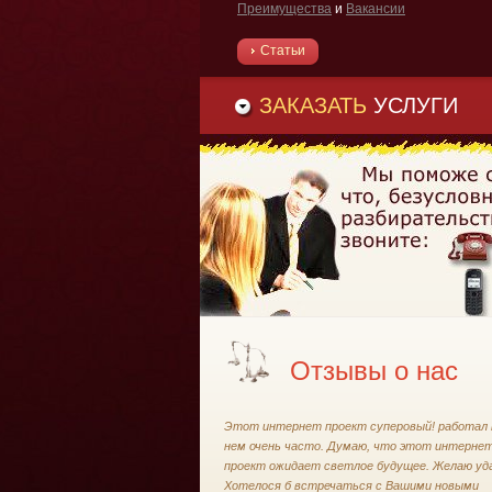
Преимущества
и
Вакансии
Статьи
ЗАКАЗАТЬ
УСЛУГИ
Отзывы о нас
Этот интернет проект суперовый! работал 
нем очень часто. Думаю, что этот интерне
проект ожидает светлое будущее. Желаю уда
Хотелося б встречаться с Вашими новыми