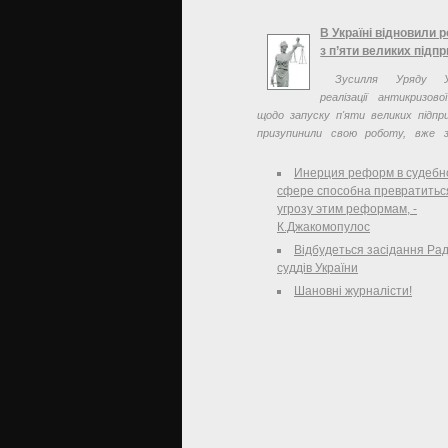
Украины. На конференцию прибыли 
количестве 41 человек.
В Україні відновили 
з п’яти великих підп
Зусилля Уряду У
реалізації антикризов
щодо запуску п'яти великих підпр
призупинили свою роботу, вже з
відновлення роботи трьох з них.
Инерция реформ в судебн
сфере способна превратитьс
угрозу этим реформам, -
К.Джакомопулос
Відбудеться засідання Ра
суддів України
Шановні журналісти!