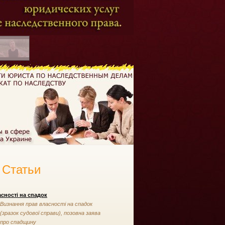
Статьи
сності на спадок
Визнання прав власності на спадок
(зразок судової справи), позовна заява
про спадщину