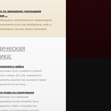
во по завещанию: раскрываем
ие ...
Завещание необязательно гарантирует
выполнение воли наследодателя, ведь в
некоторых случаях можно признать
завещание недействительным
ическая
ика:
спадкового майна
ристами було складено судовий
зов в якому від суду вимагалося
ийняти рішення про визнання права
асності на частину ...
ня права на спадкування
двокату по спадковим
равовідносинам потрібно було
ирішити спірну ситуацію про
 права на спадкування сестер ...