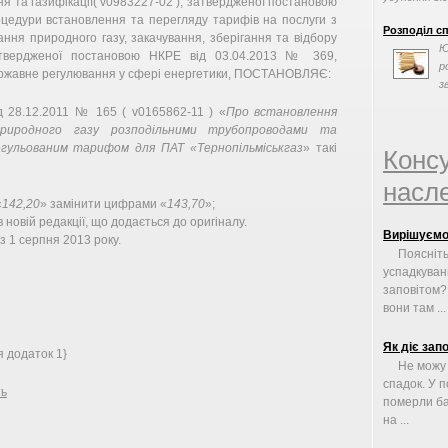
ня та газифікації( v0983227-02 ), затвердженої постановою
цедури встановлення та перегляду тарифів на послуги з
Розподіл с
ання природного газу, закачування, зберігання та відбору
Ю
затвердженої постановою НКРЕ від 03.04.2013 № 369,
р
державне регулювання у сфері енергетики, ПОСТАНОВЛЯЄ:
з
 28.12.2011 № 165 ( v0165862-11 ) «
Про встановлення
риродного газу розподільними трубопроводами та
егульованим тарифом для ПАТ «Тернопільміськгаз
» такі
Конс
насле
«
142,20
» замінити цифрами «
143,70
»;
 новій редакції, що додається до оригіналу.
Вирішуємо
 1 серпня 2013 року.
Поясніть
успадкуван
заповітом? 
вони там ...
Як діє зап
я додаток 1}
Не можу
спадок. У п
ть
померли ба
на ...