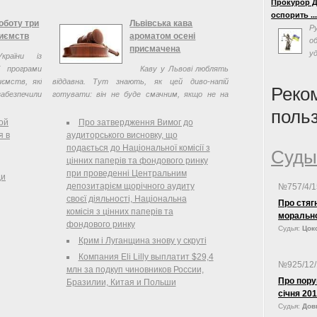
Прокурор Д
эффективно
делегаты в
Основним є метод визначення митної
оспорить ..
власти на 
вартості товарів за ціною договору щодо
роботу три
Львівська кава
Р
Суда Украин
товарів, які імпортуються (вартість операції).
риємств
ароматом осені
о
«одним из с
Якщо митна вартість не може бути
присмачена
у
формирован
країни із
визначена за першим методом, проводиться ...
с
на совреме
ої програми
Каву у Львові люблять
люстрацию,
политическ
иємств, які
віддавна. Тут знають, як цей диво-напій
Реко
абезпечили
готувати: він не буде смачним, якщо не на
любові замішаний! А якраз цього інгредієнта у
поль
Львові не шкодують. Тому так, як у Львові, ...
ой
Про затвердження Вимог до
я в
аудиторського висновку, що
подається до Національної комісії з
Суды
цінних паперів та фондового ринку
при проведенні Центральним
ди
депозитарієм щорічного аудиту
№757/4/
своєї діяльності, Національна
Про стяг
комісія з цінних паперів та
моральн
фондового ринку
Судья:
Цоко
Крим і Луганщина знову у скруті
Компания Eli Lilly выплатит $29,4
№925/12
млн за подкуп чиновников России,
Про пору
Бразилии, Китая и Польши
січня
Судья:
Довг