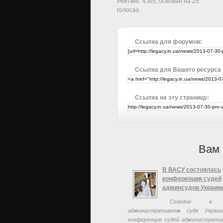
Рейтинг:
4.8
/
5
, основан на
25
голосах.
Ссылка для форумов:
Ссылка для Вашего ресурса
Ссылка на эту страницу:
Вам 
В ВАСУ состоялась
конференция судей
админсудов Украин
Сегодня в 
административном суде Украи
конференция судей администрати