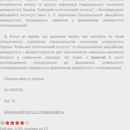
спеціального зв’язку та захисту інформації Національного технічного
університету України "Київський політехнічний інститут" і Житомирського
військового інституту імені С. П. Корольова Національного авіаційного
університету продовжують навчання у Державному університеті
телекомунікацій.
3.
Взяти до відома, що державне майно, яке належить на праві
оперативного управління Національному технічному університету
України "Київський політехнічний інститут" та Національному авіаційному
університету і використовується для забезпечення навчально-виховного
процесу в навчальних закладах, які згідно з
пунктом 1
цього
розпорядження приєднуються до Державного університету
телекомунікацій, передається Державному університету телекомунікацій.
Прем'єр-міністр України
М. АЗАРОВ
Інд. 70
Юридичний портал Справедливість
Рейтинг:
4.5
/
5
, основан на
25