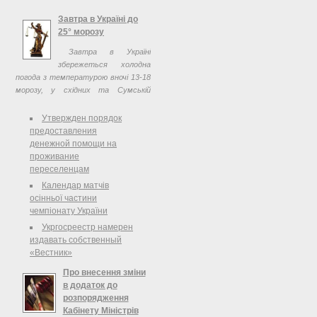
хвиля 2012, який відбувається в
Міжнародному дитячому центрі
Завтра в Україні до
Артек.
25° морозу
Завтра в Україні
збережеться холодна
погода з температурою вночі 13-18
морозу, у східних та Сумській
областях місцями 20-25, вдень 8-13
морозу.
Утвержден порядок
предоставления
денежной помощи на
проживание
переселенцам
Календар матчів
осінньої частини
чемпіонату України
Укргосреестр намерен
издавать собственный
«Вестник»
Про внесення зміни
в додаток до
розпорядження
Кабінету Міністрів