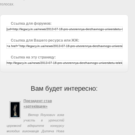
голосах.
Ссылка для форумов:
Ссылка для Вашего ресурса или ЖЖ:
Ссылка на эту страницу:
Вам будет интересно:
Президент став
«артеківцем»
Віктор Янукович взяв
участь в урочистій
церемонії відкриття конкурсу
молодих виконавців Дитяча Нова