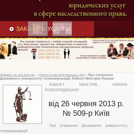
Преимущества
и
Вакансии
Статьи
ЗАКАЗАТЬ
УСЛУГИ
Адвокат по наследству
>
Новости наследственных дел
>
Про утворення
Державного університету телекомунікацій, Кабінет Міністрів України
КАБІНЕТ МІНІСТРІВ УКРАЇНИ
РОЗПОРЯДЖЕННЯ
від 26 червня 2013 р.
№ 509-р Київ
Про утворення Державного університету
телекомунікацій