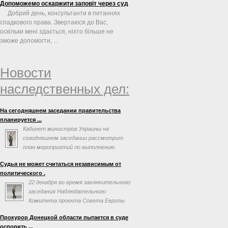
Допоможемо оскаржити заповіт через суд
Добрий день, консультанти в питаннях
спадкового права. Звертаюся до Вас,
оскільки мені здається, ніхто більше не
зможе допомогти, ...
Новости
наследственных дел:
На сегодняшнем заседании правительства
планируется ...
Кабинет министров Украины на
сегодняшнем заседании рассмотрит
план мероприятий по выполнению
соглашения об ассоциации с
Судья не может считаться независимым от
Евросоюзом. Об этом говорится в повестке дня
политического .
заседания на сайте правительства.
22 декабря во время заключительного
заседания Наблюдательного
Комитета проекта Совета Европы
«Усиление независимости,
Прокурор Донецкой области пытается в суде
эффективности и профессионализма судебной
оспорить ...
власти на Украине» Председатель Верховного