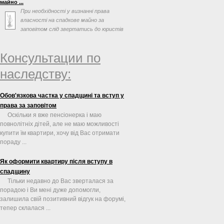
майно ...
При необхідності у визнанні права
власності на спадкове майно за
заповітом слід звертатись до юристів
по спадковим справам. ...
Консультации по
наследству:
Обов'язкова частка у спадщині та вступ у
права за заповітом
Оскільки я вже пенсіонерка і маю
повнолітніх дітей, але не маю можливості
купити їм квартири, хочу від Вас отримати
пораду ...
Як оформити квартиру після вступу в
спадщину
Тільки недавно до Вас зверталася за
порадою і Ви мені дуже допомогли,
залишила свій позитивний відгук на форумі,
тепер склалася ...