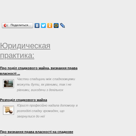
словами "і реконструкції".
Поделиться…
Юридическая
практика:
Про поділ спадкового майна, визнання права
власності ...
Частки спадщини між спадкоємцями
можуть бути, як рівними, так і не
рівними, виходячи з декількох
факторів, таких як заповіт ...
Розподіл спадкового майна
Юрист професійно надала допомогу в
розподілі спадку громадян, що
звернулися до неї
Про визнання права власності на спадкове