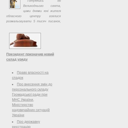
Готуючись до
Великоднього свята,
цими днями юні жителі
обласного центру взялися
розмальовувати 5 тисяч писанок,
які місто одержало за тогорічну
перемогу у всеукраїнському проекті
Парад вишиванок.
Президент призначив новий
склад уряду
Країна перебувала в очікуванні цієї
Право власності на
події майже два з половиною тижні.
спадок
Аналітики, політологи, журналісти
один поперед одного висловлювали
Про внесення змін до
різноманітні, часом
персонального складу
найсуперечливіші припущення щодо
Громадської ради при
...
МНС України,
Міністерство
надзвичайних ситуацій
України
Про державну
реєстрацію