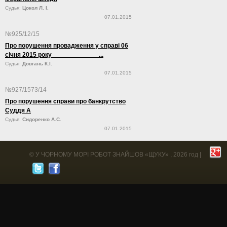
Судья:
Цокол Л. І.
07.01.2015
№925/12/15
Про порушення провадження у справі 06
січня 2015 року ...
Судья:
Довгань К.І.
07.01.2015
№927/1573/14
Про порушення справи про банкрутство
Суддя А
Судья:
Сидоренко А.С.
07.01.2015
©
У ЧОРНОМУ МОРІ РОБОТ ЗНАЙШОВ «ЩУКУ»
, 2026 год |