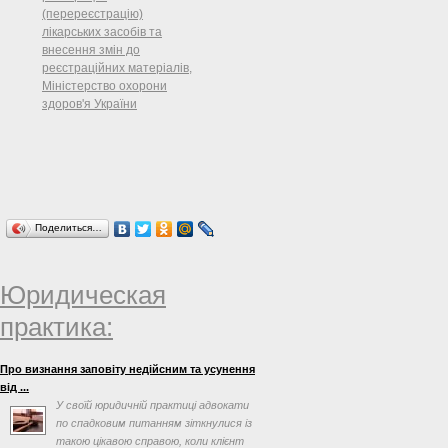
(перереєстрацію)
лікарських засобів та
внесення змін до
реєстраційних матеріалів,
Міністерство охорони
здоров'я України
Поделиться…
Юридическая
практика:
Про визнання заповіту недійсним та усунення
від ...
У своїй юридичній практиці адвокати
по спадковим питанням зіткнулися із
такою цікавою справою, коли клієнт