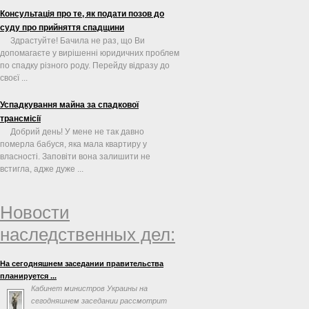
Консультація про те, як подати позов до
суду про прийняття спадщини
Здрастуйте! Бачила не раз, що Ви
допомагаєте у вирішенні юридичних проблем
по спадку різного роду. Перейду відразу до
своєї ...
Успадкування майна за спадкової
трансмісії
Добрий день! У мене не так давно
померла бабуся, яка мала квартиру у
власності. Заповіти вона залишити не
встигла, адже дуже ...
Новости
наследственных дел:
На сегодняшнем заседании правительства
планируется ...
Кабинет министров Украины на
сегодняшнем заседании рассмотрит