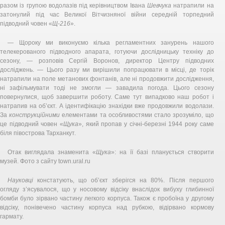
разом із групою водолазів під керівництвом Івана
Шевчука
натрапили на
затонулий під час Великої Вітчизняної війни середній торпедний
підводний човен «
Щ-216
».
— Щороку ми виконуємо кілька регламентних занурень нашого
телекерованого підводного апарата, готуючи дослідницьку техніку до
сезону, — розповів Сергій Воронов, директор Центру підводних
досліджень. — Цього разу ми вирішили попрацювати в місці, де торік
натрапили на поле метанових фонтанів, але ні продовжити дослідження,
ні зафільмувати тоді не змогли — завадила погода. Цього сезону
повернулися, щоб завершити роботу. Саме тут випадково наш робот і
натрапив на об’єкт. А ідентифікацію знахідки вже продовжили водолази.
За
конструкційними
елементами та особливостями стало зрозуміло, що
це підводний човен «
Щука
», який пропав у січні-березні 1944 року саме
біля півострова Тарханкут.
Отак виглядала знаменита «
Щука
»: на її базі планується створити
музей. Фото з сайту town.ural.ru
Науковці
констатують, що об’єкт зберігся на 80%. Після першого
огляду з’ясувалося, що у носовому відсіку внаслідок вибуху глибинної
бомби було зірвано частину легкого корпуса. Також є пробоїна у другому
відсіку, понівечено частину корпуса над рубкою, відірвано кормову
гармату.