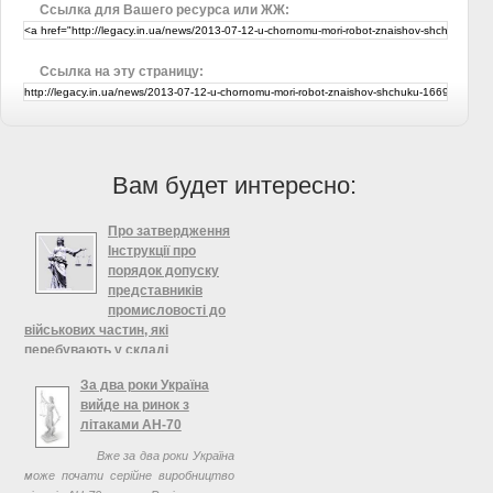
Ссылка для Вашего ресурса или ЖЖ:
Ссылка на эту страницу:
Вам будет интересно:
Про затвердження
Інструкції про
порядок допуску
представників
промисловості до
військових частин, які
перебувають у складі
угруповань військ (сил) та
За два роки Україна
ведуть бойові дії, Міністерство
вийде на ринок з
оборони України
літаками АН-70
Зареєстровано в Міністерстві
Вже за два роки Україна
юстиції України 15 серпня 2013 р. за
може почати серійне виробництво
№ 1404/23936 Про затвердження