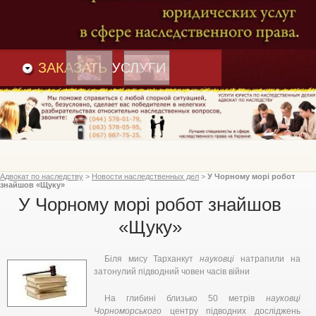
Преимущества
и
Вакансии
Статьи
ЗАКАЗАТЬ
УСЛУГИ
Адвокат по наследству
>
Новости наследственных дел
>
У Чорному морі робот
знайшов «Щуку»
У Чорному морі робот знайшов
«Щуку»
Біля мису Тарханкут
науковці
натрапили на
затонулий підводний човен часів війни
На глибині близько 50 метрів
науковці
Чорноморського
центру підводних досліджень