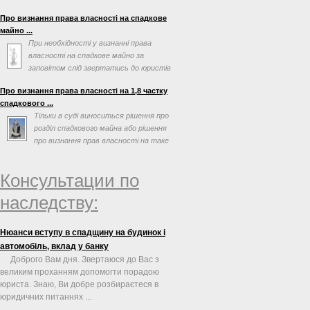
просив допомогти ...
Про визнання права власності на спадкове
майно ...
При необхідності у визнанні права
власності на спадкове майно за
заповітом слід звертатись до юристів
по спадковим справам. ...
Про визнання права власності на 1,8 частку
спадкового ...
Тільки в суді виноситься рішення про
розділ спадкового майна або рішення
про визнання прав власності на таке
майно
Консультации по
наследству:
Нюанси вступу в спадщину на будинок і
автомобіль, вклад у банку
Доброго Вам дня. Звертаюся до Вас з
великим проханням допомогти порадою
юриста. Знаю, Ви добре розбираєтеся в
юридичних питаннях ...