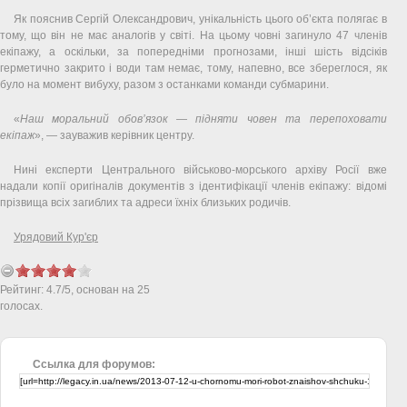
Як пояснив Сергій Олександрович, унікальність цього об’єкта полягає в
тому, що він не має аналогів у світі. На цьому човні загинуло 47 членів
екіпажу, а оскільки, за попередніми прогнозами, інші шість відсіків
герметично закрито і води там немає, тому, напевно, все збереглося, як
було на момент вибуху, разом з останками команди субмарини.
«
Наш моральний обов’язок — підняти човен та перепоховати
екіпаж
», — зауважив керівник центру.
Нині експерти Центрального військово-морського архіву Росії вже
надали копії оригіналів документів з ідентифікації членів екіпажу: відомі
прізвища всіх загиблих та адреси їхніх близьких родичів.
Урядовий Кур'єр
Рейтинг:
4.7
/
5
, основан на
25
голосах.
Ссылка для форумов: