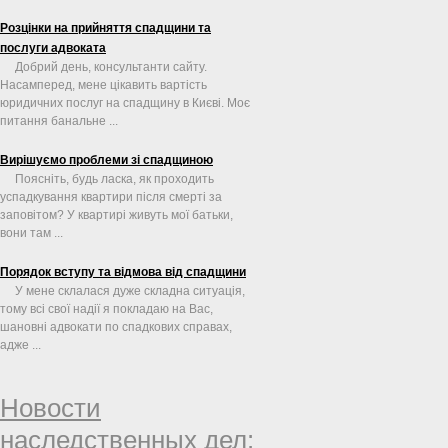
Розцінки на прийняття спадщини та
послуги адвоката
Добрий день, консультанти сайту.
Насамперед, мене цікавить вартість
юридичних послуг на спадщину в Києві. Моє
питання банальне ...
Вирішуємо проблеми зі спадщиною
Поясніть, будь ласка, як проходить
успадкування квартири після смерті за
заповітом? У квартирі живуть мої батьки,
вони там ...
Порядок вступу та відмова від спадщини
У мене склалася дуже складна ситуація,
тому всі свої надії я покладаю на Вас,
шановні адвокати по спадкових справах,
адже ...
Новости
наследственных дел: