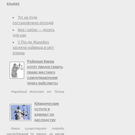
виконавчої влади, інших державних
языках
органів, відповідальних за виконання
зобов’язань, що випливають із
Кабинет Министров Украины
Тут не буде
членства України в міжнародних
создал рабочую группу по
постановочних епізодів
організаціях
разработке системных
предложений относительно
Ікра і хабар — досить
усовершенствования
для нар
законодательства относительно
У Ріо-де-Жанейро
порядка применения языков на
засяяла найвища в світі
Украине и проекта ...
ялинка
Районам Киева
хотят предоставить
право местного
самоуправления
через райсоветы
Народный депутат от "Блока
Петра Порошенко" Александр
Третьяков внес в Верховную Раду
Юридические
законопроект о внесении изменений
услуги и
в Закон Украины "О столице
адвокат по
Украины городе-герое Киеве"
наследству
относительно возобновления ...
Какие существуют очереди
наследования по закону, по каким