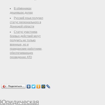
принципам переходит право
наследования и когда требуется
В обмінниках
вмешательство адвоката по
дешевшає долар
наследству.
Русский язык получил
статус регионального в
Донецкой области
Статус участника
боевых действий могут
получить не только
военные, но и
гражданские работники,
обеспечивающих
проведение АТО
Поделиться…
Юридическая