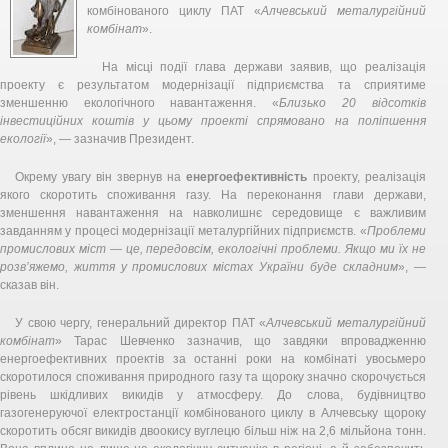
комбінованого циклу ПАТ «
Алчевський металургійний
комбінат
».
На місці події глава держави заявив, що реалізація
проекту є результатом модернізації підприємства та сприятиме
зменшенню екологічного навантаження. «
Близько 20 відсотків
інвестиційних коштів у цьому проекті спрямовано на поліпшення
екології
», — зазначив Президент.
Окрему увагу він звернув на
енергоефективність
проекту, реалізація
якого скоротить споживання газу. На переконання глави держави,
зменшення навантаження на навколишнє середовище є важливим
завданням у процесі модернізації металургійних підприємств. «
Проблеми
промислових міст — це, передовсім, екологічні проблеми. Якщо ми їх не
розв’яжемо, життя у промислових містах України буде складним
», —
сказав він.
У свою чергу, генеральний директор ПАТ «
Алчевський металургійний
комбінат
» Тарас Шевченко зазначив, що завдяки впровадженню
енергоефективних проектів за останні роки на комбінаті увосьмеро
скоротилося споживання природного газу та щороку значно скорочується
рівень шкідливих викидів у атмосферу. До слова, будівництво
газогенеруючої електростанції комбінованого циклу в Алчевську щороку
скоротить обсяг викидів двоокису вуглецю більш ніж на 2,6 мільйона тонн.