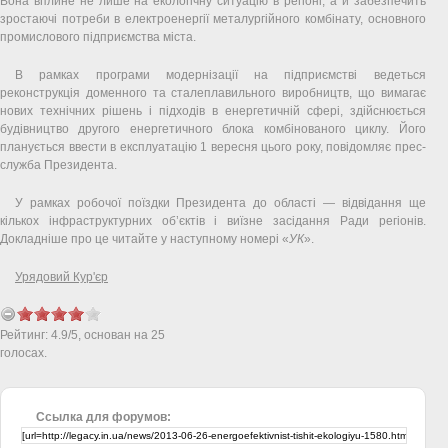
Вона вплине не лише на екологічну ситуацію в регіоні, а й забезпечить
зростаючі потреби в електроенергії металургійного комбінату, основного
промислового підприємства міста.
В рамках програми модернізації на підприємстві ведеться
реконструкція доменного та сталеплавильного виробництв, що вимагає
нових технічних рішень і підходів в енергетичній сфері, здійснюється
будівництво другого енергетичного блока комбінованого циклу. Його
планується ввести в експлуатацію 1 вересня цього року, повідомляє прес-
служба Президента.
У рамках робочої поїздки Президента до області — відвідання ще
кількох інфраструктурних об’єктів і виїзне засідання Ради регіонів.
Докладніше про це читайте у наступному номері «
УК
».
Урядовий Кур'єр
Рейтинг:
4.9
/
5
, основан на
25
голосах.
Ссылка для форумов: