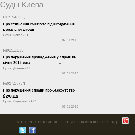
Суды Киева
№757/4/15-ц
Про стягнення коштів та відшкодування
моральної шкоди
Судья:
Цокол Л. І.
07.01.2015
№925/12/15
Про порушення провадження у справі 06
січня 2015 року ...
Судья:
Довгань К.І.
07.01.2015
№927/1573/14
Про порушення справи про банкрутство
Суддя А
Судья:
Сидоренко А.С.
07.01.2015
©
ЕНЕРГОЕФЕКТИВНІСТЬ ТІШИТЬ ЕКОЛОГІЮ
, 2026 год |