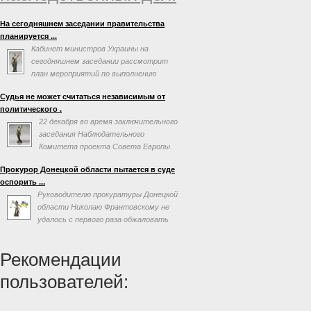
На сегодняшнем заседании правительства
планируется ...
Кабинет министров Украины на
сегодняшнем заседании рассмотрит
план мероприятий по выполнению
соглашения об ассоциации с
Судья не может считаться независимым от
Евросоюзом. Об этом говорится в повестке дня
политического .
заседания на сайте правительства.
22 декабря во время заключительного
заседания Наблюдательного
Комитета проекта Совета Европы
«Усиление независимости,
Прокурор Донецкой области пытается в суде
эффективности и профессионализма судебной
оспорить ...
власти на Украине» Председатель Верховного
Руководителю прокуратуры Донецкой
Суда Украины Ярослав Романюк заявил, что
области Николаю Франтовскому не
«одним из самых опасных с точки зрения
удалось с первого раза обжаловать
формирования независимой судебной системы
свое увольнение с должности через
на современном этапе факторов является
люстрацию, сообщает «Первая инстанция».
политическая составляющая».
Рекомендации
пользователей: