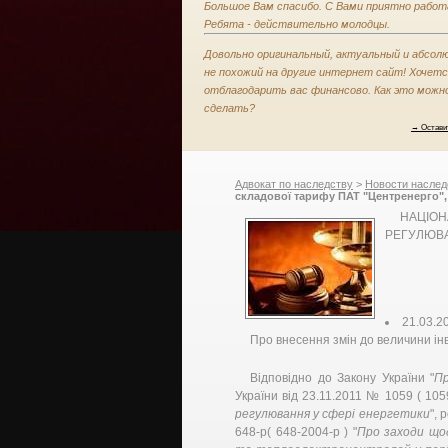
Большое Вам спасибо. С Вами приятно работ
Ребята - действительно молодцы.
Довольно оригинальный, актуальный и абсол
не похожий на другие интернет сайт! Хочет
отблагодарить вас финансово. Как это можн
сделать?
→ Остави
Адвокат по наследству
>
Новости наслед
складової тарифу ПАТ "Центренерго",
сфері енергетики
НАЦІО
РЕГУЛЮВА
21.03.2
Про внесення змін до величини ін
Відповідно до Закону України "
П
України від 23.11.2011 № 1059 ( 1059
регулювання у сфері енергетики
", 
648-р( 648-2004-р ) "
Про заходи що