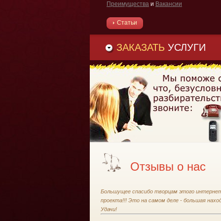
Преимущества
и
Вакансии
Статьи
ЗАКАЗАТЬ
УСЛУГИ
Отзывы о нас
Большущее спасибо творцам этого интерне
проекта!!! Это на самом деле - большая наход
Удачи!