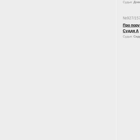
Судья:
Довг
№927/15
Про пору
Суддя А
Судья:
Сид