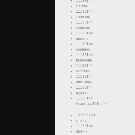
11133144
квітень
11133144
травень
11133144
червень
11133144
липень
11133144
серпень
11133144
вересень
11133144
жовтень
11133144
листопад
11133144
грудень
11133144
Усього за 2015 рік
133597728
січень
11133144
лютий