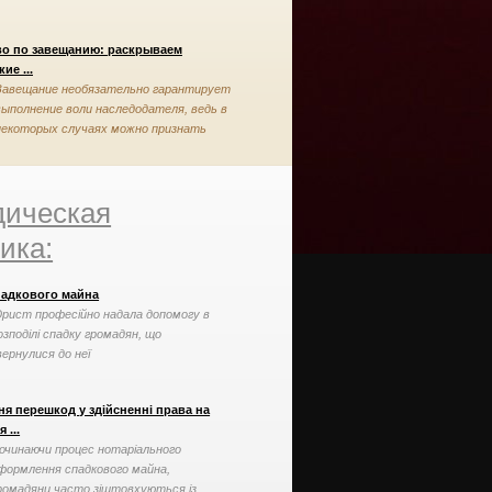
во по завещанию: раскрываем
ие ...
Завещание необязательно гарантирует
выполнение воли наследодателя, ведь в
некоторых случаях можно признать
завещание недействительным
ическая
ика:
падкового майна
рист професійно надала допомогу в
озподілі спадку громадян, що
вернулися до неї
ня перешкод у здійсненні права на
 ...
очинаючи процес нотаріального
формлення спадкового майна,
ромадяни часто зіштовхуються із