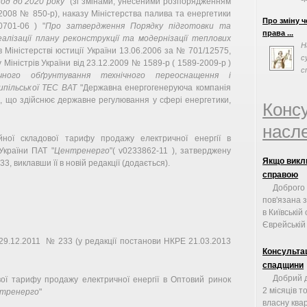
од до 2020 року
" (зі змінами, унесеними розпорядженням
перешкодами
6.2008 № 850-р), наказу Міністерства палива та енергетики
Про зміну ч
701-06 ) "
Про затвердження Порядку підготовки та
права ...
алізації плану реконструкції та модернізації теплових
Н
в Міністерстві юстиції України 13.06.2006 за № 701/12575,
с
іністрів України від 23.12.2009 № 1589-р ( 1589-2009-р )
с
ічного обґрунтування технічного переоснащення і
с
ипільської ТЕС ВАТ
"Державна енергогенеруюча компанія
ія, що здійснює державне регулювання у сфері енергетики,
Конс
насле
ійної складової тарифу продажу електричної енергії в
України ПАТ "
Центренерго
"( v0233862-11 ), затверджену
Якщо викл
, виклавши її в новій редакції (додається).
справою
Доброго
пов'язана 
в Київській
Єврейській .
.12.2011 № 233 (у редакції постанови НКРЕ 21.03.2013
Консульта
спадщини
Добрий д
ої тарифу продажу електричної енергії в Оптовий ринок
2 місяців т
тренерго
"
власну квар