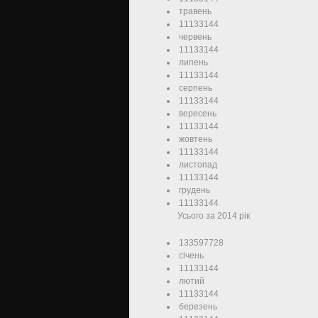
травень
11133144
червень
11133144
липень
11133144
серпень
11133144
вересень
11133144
жовтень
11133144
листопад
11133144
грудень
11133144
Усього за 2014 рік
133597728
січень
11133144
лютий
11133144
березень