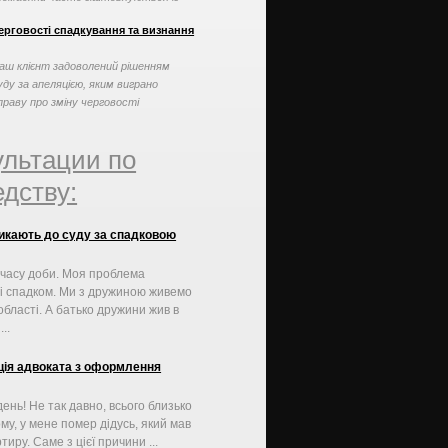
, які можна вирішити ...
ерговості спадкування та визнання
аш клієнт задоволений рішенням
уду за апеляцією, яким виграно
праву про зміну черговості
падкування та визнання права ...
ультации по
дству:
икають до суду за спадковою
 часу доби. Моя проблема
зі спадком. Ми з дружиною живемо
 області. А батько дружини жив в
..
ція адвоката з оформлення
ень! Не так давно, всього близько
ому, у мене помер дідусь, який мав
тиру. Саме з цієї причини ...