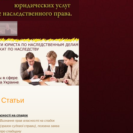
Статьи
сності на спадок
Визнання прав власності на спадок
(зразок судової справи), позовна заява
про спадщину