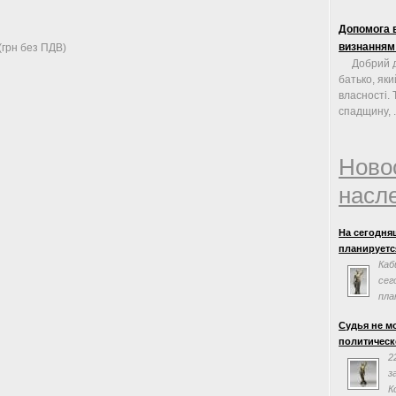
Допомога в
визнанням
(грн без ПДВ)
Добрий д
батько, яки
власності.
спадщину, .
Ново
насл
На сегодня
планируется
Каб
сег
пла
сог
Судья не м
Евросоюзом.
политическ
заседания н
2
з
К