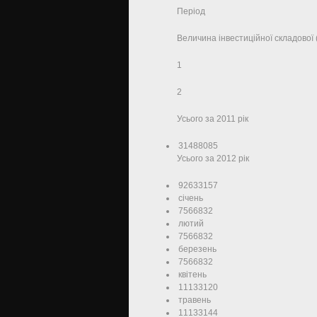
Період
Величина інвестиційної складової 
1
2
Усього за 2011 рік
31488085
Усього за 2012 рік
92633157
січень
7566832
лютий
7566832
березень
7566832
квітень
11133120
травень
11133144