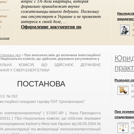
ать!
Наследст
ютно
юридическ
ся
о
ть отзыв
ственных дел
>
Про внесення змін до величини інвестиційної
Юрид
 Національна комісія, що здійснює державне регулювання у
НАЛЬНА КОМІСІЯ, ЩО ЗДІЙСНЮЄ ДЕРЖАВНЕ
практ
ННЯ У СФЕРІ ЕНЕРГЕТИКИ
Розподіл с
ПОСТАНОВА
Ю
р
013 № 262
з
вестиційної складової тарифу ПАТ "
Центренерго
"
Про усунен
ро електроенергетику
" ( 575/97-ВР ), Указу Президента
спадкування
/2011 ) "
Про Національну комісію, що здійснює державне
П
розпорядження Кабінету Міністрів України від 08.09.2004 №
о
до реконструкції та модернізації теплоелектростанцій
г