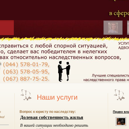
Наши услуги
Вопрос к юристу по наследству:
т
Право вла
ка!