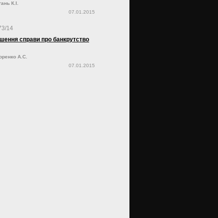
ань К.І.
07.01.2015
73/14
шення справи про банкрутство
оренко А.С.
07.01.2015