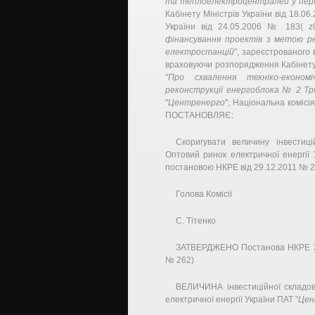
та теплоелектроцентралей у пері
Кабінету Міністрів України від 18.0
України від 24.05.2006 № 183( z0
фінансування проектів з метою ре
електростанцій
", зареєстрованого 
враховуючи розпорядження Кабінету М
"
Про схвалення техніко-економ
реконструкції енергоблока № 2 Тр
"
Центренерго
", Національна коміс
ПОСТАНОВЛЯЄ:
Скоригувати величину інвестиц
Оптовий ринок електричної енергії 
постановою НКРЕ від 29.12.2011 № 233
Голова Комісії
С. Тітенко
ЗАТВЕРДЖЕНО Постанова НКРЕ 29
№ 262)
ВЕЛИЧИНА інвестиційної складов
електричної енергії України ПАТ "
Цен