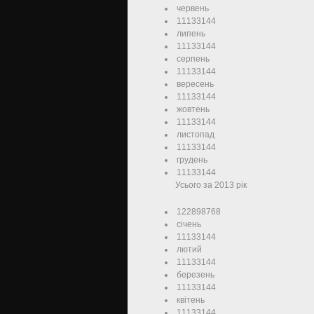
червень
11133144
липень
11133144
серпень
11133144
вересень
11133144
жовтень
11133144
листопад
11133144
грудень
11133144
Усього за 2013 рік
122898768
січень
11133144
лютий
11133144
березень
11133144
квітень
11133144