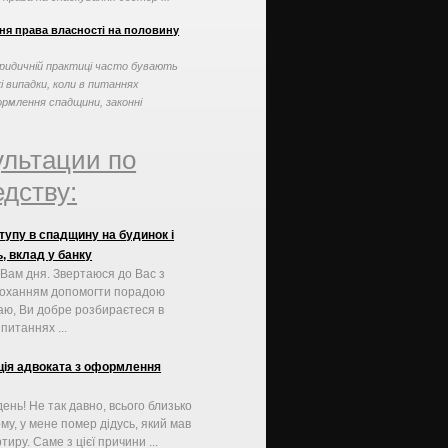
ня права власності на половину
ридичній практиці часто бувають
і випадки, коли в питаннях
рмлення спадщини, законні
дкоємці або спадкоємці за ...
ультации по
дству:
упу в спадщину на будинок і
, вклад у банку
Вам дня. Звертаюся до Вас з
роханням допомогти порадою
аю, Ви добре розбираєтеся в
питаннях ...
ція адвоката з оформлення
ень! Не так давно, всього близько
ому, у мене помер дідусь, який мав
тиру. Саме з цієї причини ...