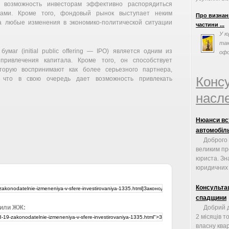
т возможность инвесторам эффективно распорядиться
вами. Кроме того, фондовый рынок выступает неким
Про визнан
а любые изменения в экономико-политической ситуации
частини ...
У ю
так
маг (initial public offering — IPO) является одним из
офо
ривлечения капитала. Кроме того, он способствует
спа
орую воспринимают как более серьезного партнера,
Конс
, что в свою очередь дает возможность привлекать
насле
Нюанси вст
автомобіль
Доброго 
великим п
юриста. Зн
юридичних 
Консульта
спадщини
 или ЖЖ:
Добрий д
2 місяців т
власну квар