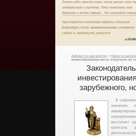
Этот сайт просто класс очень много чего т
интересного и нужного. Хочу пожелать так
держать и всего самого... Не снижайте планк
Чувствуется истинная забота о ближних.
Благодаря столь занимательному интернет
сайту я, наконец-то, решился.
→ Остави
Адвокат по наследству
>
Новости наслед
инвестирования могут отпугнуть не т
Законодател
инвестирования 
зарубежного, н
В совреме
значение, 
аккумулиро
направлением
выступает о
капитала д
деятельност