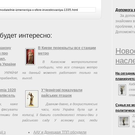
Допомога 
За допом
знайомих в
проблеми, 
Допоможіть 
будет интересно:
закону
В Киеве перекрыты все станции
Ново
в про
метро
насл
ил,
В Киевском метрополитене
 України
сообщили, что все станции метро
 УКРАЇНИ
на данный момент работают только на
На сегодня
рабандою,
выход.
планируется
 корупції
Каб
их митниць
сег
umia 1020
У Чернігові показували
пла
апіксель
райських пташок
сог
н, каже
Давним-давно, в дохристиянські
Судья не м
Евросоюзом.
фіксувати
часи, коли Україна була ще в
политическ
заседания н
упними для
колисці, її бавили солодкоголосі птахи-діви з
2
райського саду У всякому разі, люди
з
пророкували багатство та успіх усім, на кого
К
впала ...
ії з
ААУ и Донецкая ТПП обсудили
«