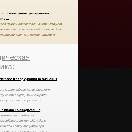
во по завещанию: раскрываем
ие ...
Завещание необязательно гарантирует
выполнение воли наследодателя, ведь в
некоторых случаях можно признать
завещание недействительным
ическая
ика:
ерговості спадкування та визнання
аш клієнт задоволений рішенням
уду за апеляцією, яким виграно
праву про зміну черговості
падкування та визнання права ...
ня права на спадкування
двокату по спадковим
равовідносинам потрібно було
ирішити спірну ситуацію про
 права на спадкування сестер ...