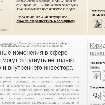
ут
у!
Наследст
юридическ
ть отзыв
ственных дел
>
Законодательные изменения в сфере
Юрид
олько зарубежного, но и внутреннего инвестора
ьные изменения в сфере
практ
могут отпугнуть не только
Про зміну ч
о и внутреннего инвестора
права ...
Н
с
нной рыночной экономике фондовый рынок имеет особое
с
поскольку основная его функция заключается в
с
вании инвестиционных ресурсов с последующим их
Про усунен
 в реальный сектор экономики. Именно фондовый рынок
А
дним из наиболее действенных способов привлечения
п
ля заинтересованных субъектов хозяйственной
в
и, способом вложения свободных средств населения и
усунення від