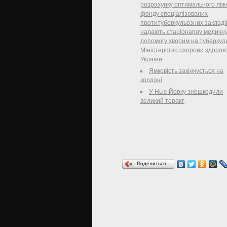
розрахунку оптимального ліж
фонду спеціалізованих
протитуберкульозних закладі
надають стаціонарну медичн
допомогу хворим на туберкул
Міністерство охорони здоров'
України
Ямковість закінчується на
кордоні
У Нью-Йорку знешкодили
великий теракт
Поделиться…