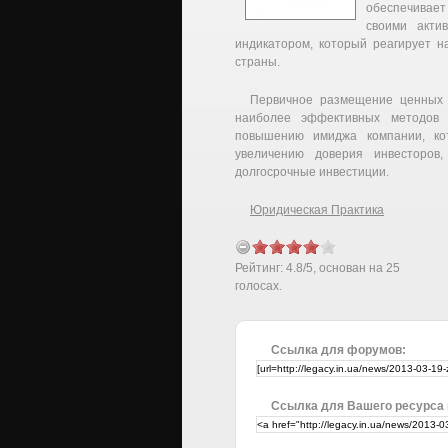
обеспечивае
своими акти
индикатором, который реагирует н
страны.
Первичное размещение ценных бу
наиболее эффективных методов п
повышению имиджа компании, кот
увеличению доверия инвесторов
долгосрочные инвестиции.
Юридическая Практика
Рейтинг:
4.8
/
5
, основан на
25
голосах.
Ссылка для форумов:
Ссылка для Вашего ресурса