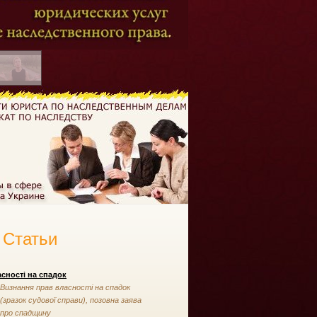
Статьи
сності на спадок
Визнання прав власності на спадок
(зразок судової справи), позовна заява
про спадщину