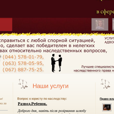
Наши услуги
Вопрос к юристу по наследству:
к!
Право вла
ки за