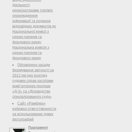
рік На виконання Закону України
діяльності
"Про засади державної регуляторної
організаторами торгівлі,
політики у сфері господарської
оприлюднення
діяльності"( 1160-15 ) НАКАЗУЮ:
інформації та подання
відповідних документів до
Національної комісії з
цінних паперів та
фондового ринку,
Національна комісія з
цінних паперів та
фондового ринку
Обговорено засади
формування звітності за
2012 рік про розгляд
судових справ засобами
комп’ютерних програм
«Д-3» та «Діловодство
спеціалізованого суду»
Сайт «Рамблер»
избежал ответственности
за использование чужих
фотографий
Парламент