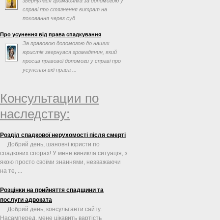
звернулася громадянка за допомогою у
справі про стягнення витрат на
поховання через суд
Про усунення від права спадкування
За правовою допомогою до наших
юристів звернувся громадянин, який
просив правової допомоги у справі про
усунення від права ...
Консультации по
наследству:
Розділ спадкової нерухомості після смерті
Добрий день, шановні юристи по
спадкових спорах! У мене виникла ситуація, з
якою просто своїми знаннями, незважаючи
на те, ...
Розцінки на прийняття спадщини та
послуги адвоката
Добрий день, консультанти сайту.
Насамперед, мене цікавить вартість