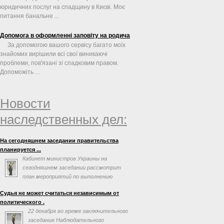
юридичних послуг на спадщину в Києві. Моє
питання банальне ...
Допомога в оформленні заповіту на родича
За допомогою вашого сервісу багато моїх
знайомих вирішили всі свої виникаючі
проблеми, пов'язані зі спадковим правом.
Допоможіть ...
Новости
наследственных дел:
На сегодняшнем заседании правительства
планируется ...
Кабинет министров Украины на
сегодняшнем заседании рассмотрит
план мероприятий по выполнению
соглашения об ассоциации с
Судья не может считаться независимым от
Евросоюзом. Об этом говорится в повестке дня
политического .
заседания на сайте правительства.
22 декабря во время заключительного
заседания Наблюдательного