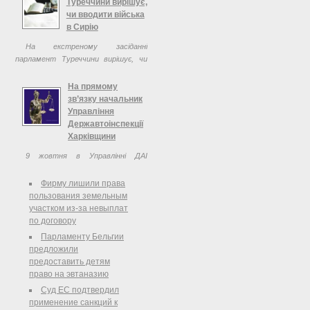
Туреччини вирішує,
чи вводити війська
в Сирію
На екстреному засіданні
парламент Туреччини вирішує, чи
відряджати війська у Сирію.
Дозволу на це попросив уряд країни
На прямому
після трагічного інциденту в
зв’язку начальник
прикордонному місті Акчакале, де
Управління
від сирійського ...
Державтоінспекції
Харківщини
9 жовтня в Управлінні ДАІ
ГУМВС України Харківської області
працювала телефонна гаряча лінія.
Фирму лишили права
На запитання громадян відповідав
пользования земельным
начальник Управління ДАІ ГУМВС
участком из-за невыплат
України в Харківській області,
по договору
полковник ...
Парламенту Бельгии
предложили
предоставить детям
право на эвтаназию
Суд ЕС подтвердил
применение санкций к