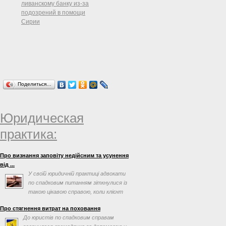
ливанскому банку из-за
подозрений в помощи
Сирии
Поделиться…
Юридическая
практика:
Про визнання заповіту недійсним та усунення
від ...
У своїй юридичній практиці адвокати
по спадковим питанням зіткнулися із
такою цікавою справою, коли клієнт
просив допомогти ...
Про стягнення витрат на поховання
До юристів по спадковим справам