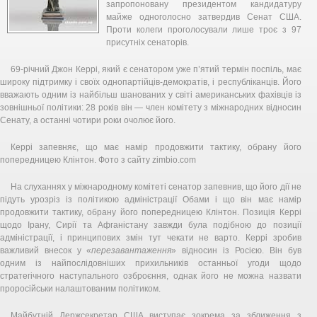
запропоновану президентом кандидатуру
майже одноголосно затвердив Сенат США.
Проти колеги проголосували лише троє з 97
присутніх сенаторів.
69-річний Джон Керрі, який є сенатором уже п’ятий термін поспіль, має
широку підтримку і своїх однопартійців-демократів, і республіканців. Його
вважають одним із найбільш шанованих у світі американських фахівців із
зовнішньої політики: 28 років він — член комітету з міжнародних відносин
Сенату, а останні чотири роки очолює його.
Керрі запевняє, що має намір продовжити тактику, обрану його
попередницею Клінтон. Фото з сайту zimbio.com
На слуханнях у міжнародному комітеті сенатор запевнив, що його дії не
підуть урозріз із політикою адміністрації Обами і що він має намір
продовжити тактику, обрану його попередницею Клінтон. Позиція Керрі
щодо Ірану, Сирії та Афганістану завжди була подібною до позиції
адміністрації, і принципових змін тут чекати не варто. Керрі зробив
важливий внесок у «
перезавантаження
» відносин із Росією. Він був
одним із найпослідовніших прихильників останньої угоди щодо
стратегічного наступального озброєння, однак його не можна назвати
проросійськи налаштованим політиком.
Майбутній Держсекретар США виступає зокрема за зближення з