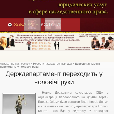
Преимущества
и
Вакансии
Статьи
ЗАКАЗАТЬ
УСЛУГИ
Адвокат по наследству
>
Новости наследственных дел
>
Держдепартамент
переходить у чоловічі руки
Держдепартамент переходить у
чоловічі руки
Новим Державним секретарем США в
адміністрації переобраного на другий термін
Барака Обами буде сенатор Джон Керрі. Днями
він замінить нинішнього Держсекретаря Гілларі
Клінтон, яка йде у відставку. У понеділок