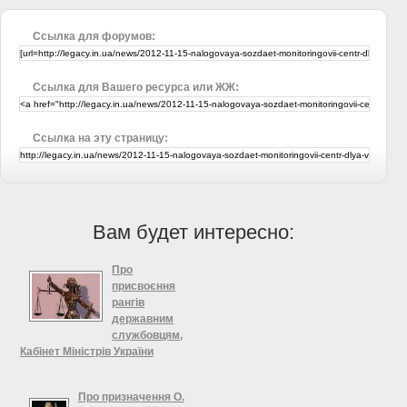
Ссылка для форумов:
Ссылка для Вашего ресурса или ЖЖ:
Ссылка на эту страницу:
Вам будет интересно:
Про
присвоєння
рангів
державним
службовцям,
Кабінет Міністрів України
Про присвоєння рангів
державним службовцям Відповідно
Про призначення О.