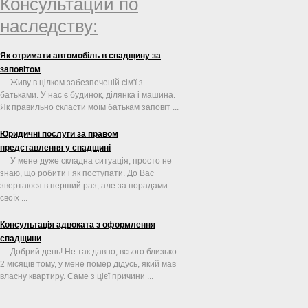
Консультации по
наследству:
Як отримати автомобіль в спадщину за
заповітом
Живу в цілком забезпеченій сім'ї з
батьками. У нас є будинок, ділянка і машина.
Як правильно скласти моїм батькам заповіт ...
Юридичні послуги за правом
представлення у спадщині
У мене дуже складна ситуація, просто не
знаю, що робити і як поступати. До Вас
звертаюся в перший раз, але за порадами
своїх ...
Консультація адвоката з оформлення
спадщини
Добрий день! Не так давно, всього близько
2 місяців тому, у мене помер дідусь, який мав
власну квартиру. Саме з цієї причини ...