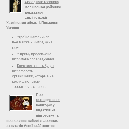
до статті 26 Закону України "Про
Холодного головою
державну службу"( 3723-12 ):
Валківської районної
Присвоїти третій ранг державного
державної
службовця
адміністрації
Харківської області, Президент
України
Розпорядження Президента
Україна накопичила
України Призначити ХОЛОДНОГО
вже майже 20 млрд кубів
Олександра Миколайовича головою
газу
Валківської районної державної
У Криму продовжено
адміністрації Харківської області.
штормове попередження
Киевская власть будет
штрафовать
организации, которые не
расчищают свою
территорию от снега
Про
затвердження
Кошторису
видатків на
підготовку та
проведення виборів народних
депутатів України 28 жовтня