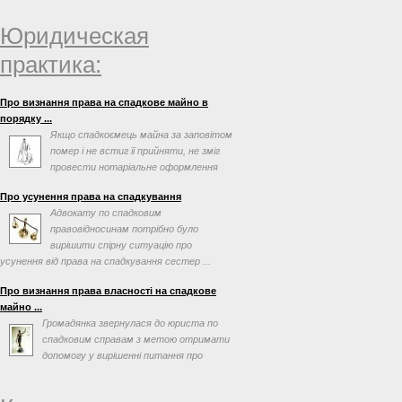
Юридическая
практика:
Про визнання права на спадкове майно в
порядку ...
Якщо спадкоємець майна за заповітом
помер і не встиг її прийняти, не зміг
провести нотаріальне оформлення
після відкриття ...
Про усунення права на спадкування
Адвокату по спадковим
правовідносинам потрібно було
вирішити спірну ситуацію про
усунення від права на спадкування сестер ...
Про визнання права власності на спадкове
майно ...
Громадянка звернулася до юриста по
спадковим справам з метою отримати
допомогу у вирішенні питання про
визнання права власності ...