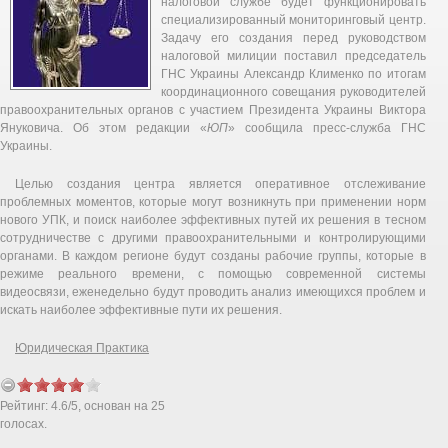
налоговой службе будет функционировать
специализированный мониторинговый центр.
Задачу его создания перед руководством
налоговой милиции поставил председатель
ГНС Украины Александр Клименко по итогам
координационного совещания руководителей
правоохранительных органов с участием Президента Украины Виктора
Януковича. Об этом редакции «
ЮП
» сообщила пресс-служба ГНС
Украины.
Целью создания центра является оперативное отслеживание
проблемных моментов, которые могут возникнуть при применении норм
нового УПК, и поиск наиболее эффективных путей их решения в тесном
сотрудничестве с другими правоохранительными и контролирующими
органами. В каждом регионе будут созданы рабочие группы, которые в
режиме реального времени, с помощью современной системы
видеосвязи, еженедельно будут проводить анализ имеющихся проблем и
искать наиболее эффективные пути их решения.
Юридическая Практика
Рейтинг:
4.6
/
5
, основан на
25
голосах.