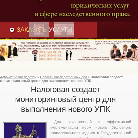
Преимущества
и
Вакансии
Статьи
ЗАКАЗАТЬ
УСЛУГИ
Адвокат по наследству
>
Новости наследственных дел
>
Налоговая создает
мониторинговый центр для выполнения нового УПК
Налоговая создает
мониторинговый центр для
выполнения нового УПК
Для качественной и эффективной
имплементации норм нового Уголовного
процессуального кодекса в Государственной