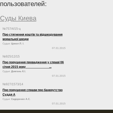
пользователей:
Суды Киева
№757/4/15-ц
Про стягнення коштів та відшкодування
моральної шкоди
Судья:
Цокол Л. І.
07.01.2015
№925/12/15
Про порушення провадження у справі 06
січня 2015 року ...
Судья:
Довгань К.І.
07.01.2015
№927/1573/14
Про порушення справи про банкрутство
Суддя А
Судья:
Сидоренко А.С.
07.01.2015