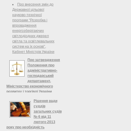
Про внесення змін до
Державної цільової
науково-технічної
програми “Розробка і
впровадження
енергозберігаючих
світлодіодних джерел
світла та освітлювальних
систем на їх основі”,
Кабінет Міністрів України
Про затвердження
Положення про
адміністративно-
господарський
департамент,
Міністерство економічного
розвитку і торгівлі України
Про затвердження Положення
Рішення ради
про адміністративно-
суддів
господарський департамент 1.
загальних судів
Затвердити Положення про
№ 6 від 11
адміністративно-господарський
лютого 2013
департамент як самостійний
року про необхідність