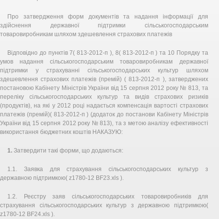
Про затвердження форм документів та надання інформації для
здійснення державної підтримки сільськогосподарським
товаровиробникам шляхом здешевлення страхових платежів
Відповідно до пунктів 7( 813-2012-п ), 8( 813-2012-п ) та 10 Порядку та
умов надання сільськогосподарським товаровиробникам державної
підтримки у страхуванні сільськогосподарських культур шляхом
здешевлення страхових платежів (премій) ( 813-2012-п ), затверджених
постановою Кабінету Міністрів України від 15 серпня 2012 року № 813, та
переліку сільськогосподарських культур та видів страхових ризиків
(продуктів), на які у 2012 році надається компенсація вартості страхових
платежів (премій)( 813-2012-п ) (додаток до постанови Кабінету Міністрів
України від 15 серпня 2012 року № 813), та з метою аналізу ефективності
використання бюджетних коштів НАКАЗУЮ:
1.
Затвердити такі форми, що додаються:
1.1. Заявка для страхування сільськогосподарських культур з
державною підтримкою( z1780-12 BF23.xls ).
1.2. Реєстру заяв сільськогосподарських товаровиробників для
страхування сільськогосподарських культур з державною підтримкою(
z1780-12 BF24.xls ).