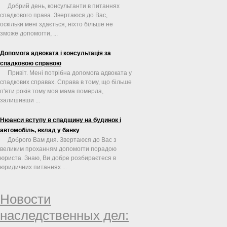
Добрий день, консультанти в питаннях
спадкового права. Звертаюся до Вас,
оскільки мені здається, ніхто більше не
зможе допомогти, ...
Допомога адвоката і консультація за
спадковою справою
Привіт. Мені потрібна допомога адвоката у
спадкових справах. Справа в тому, що більше
п'яти років тому моя мама померла,
залишивши ...
Нюанси вступу в спадщину на будинок і
автомобіль, вклад у банку
Доброго Вам дня. Звертаюся до Вас з
великим проханням допомогти порадою
юриста. Знаю, Ви добре розбираєтеся в
юридичних питаннях ...
Новости
наследственных дел: