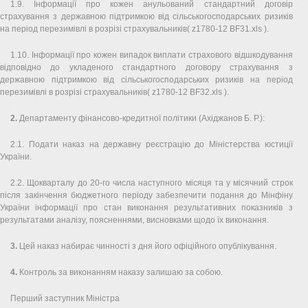
1.9. Інформації про кожен анульований стандартний договір
страхування з державною підтримкою від сільськогосподарських ризиків
на період перезимівлі в розрізі страхувальників( z1780-12 BF31.xls ).
1.10. Інформації про кожен випадок виплати страхового відшкодування
відповідно до укладеного стандартного договору страхування з
державною підтримкою від сільськогосподарських ризиків на період
перезимівлі в розрізі страхувальників( z1780-12 BF32.xls ).
2.
Департаменту фінансово-кредитної політики (Ахіджанов Б. Р.):
2.1. Подати наказ на державну реєстрацію до Міністерства юстиції
України.
2.2. Щокварталу до 20-го числа наступного місяця та у місячний строк
після закінчення бюджетного періоду забезпечити подання до Мінфіну
України інформації про стан виконання результативних показників з
результатами аналізу, поясненнями, висновками щодо їх виконання.
3.
Цей наказ набирає чинності з дня його офіційного опублікування.
4.
Контроль за виконанням наказу залишаю за собою.
Перший заступник Міністра