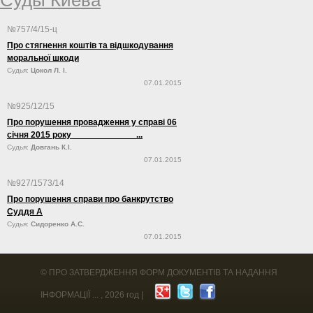
№757/4/15-ц
Про стягнення коштів та відшкодування
моральної шкоди
Судья:
Цокол Л. І.
07.01.2015
№925/12/15
Про порушення провадження у справі 06
січня 2015 року ...
Судья:
Довгань К.І.
07.01.2015
№927/1573/14
Про порушення справи про банкрутство
Суддя А
Судья:
Сидоренко А.С.
07.01.2015
©
ПРО ЗАТВЕРДЖЕННЯ ФОРМ ДОКУМЕНТІВ ТА НАДАННЯ
ІНФОРМАЦІЇ ...
, 2026 год |