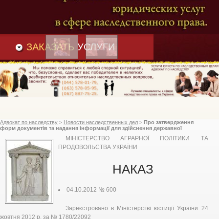
Преимущества
и
Вакансии
Статьи
ЗАКАЗАТЬ
УСЛУГИ
Адвокат по наследству
>
Новости наследственных дел
>
Про затвердження
форм документів та надання інформації для здійснення державної
підтримки сільськогосподарським товаровиробникам шляхом
МІНІСТЕРСТВО АГРАРНОЇ ПОЛІТИКИ ТА
здешевлення страхових платежів, Міністерство аграрної політики та
продовольства України
ПРОДОВОЛЬСТВА УКРАЇНИ
НАКАЗ
04.10.2012 № 600
Зареєстровано в Міністерстві юстиції України 24
жовтня 2012 р. за № 1780/22092