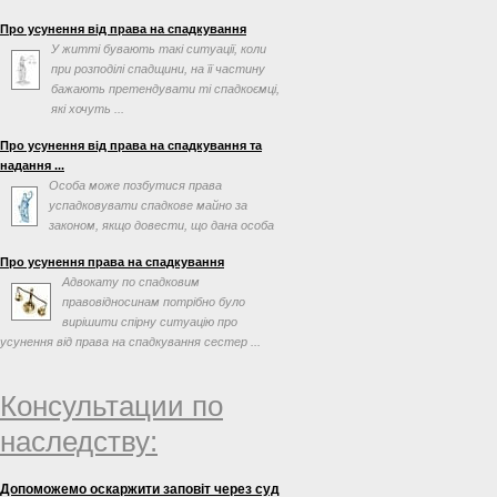
Про усунення від права на спадкування
У житті бувають такі ситуації, коли
при розподілі спадщини, на її частину
бажають претендувати ті спадкоємці,
які хочуть ...
Про усунення від права на спадкування та
надання ...
Особа може позбутися права
успадковувати спадкове майно за
законом, якщо довести, що дана особа
відмовилась у наданні догляду ...
Про усунення права на спадкування
Адвокату по спадковим
правовідносинам потрібно було
вирішити спірну ситуацію про
усунення від права на спадкування сестер ...
Консультации по
наследству:
Допоможемо оскаржити заповіт через суд