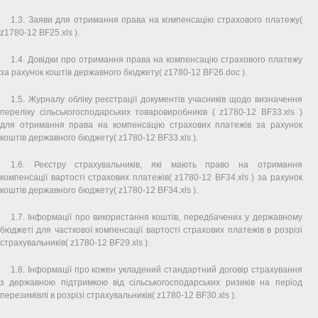
1.3. Заяви для отримання права на компенсацію страхового платежу(
z1780-12 BF25.xls ).
1.4. Довідки про отримання права на компенсацію страхового платежу
за рахунок коштів державного бюджету( z1780-12 BF26.doc ).
1.5. Журналу обліку реєстрації документів учасників щодо визначення
переліку сільськогосподарських товаровиробників ( z1780-12 BF33.xls )
для отримання права на компенсацію страхових платежів за рахунок
коштів державного бюджету( z1780-12 BF33.xls ).
1.6. Реєстру страхувальників, які мають право на отримання
компенсації вартості страхових платежів( z1780-12 BF34.xls ) за рахунок
коштів державного бюджету( z1780-12 BF34.xls ).
1.7. Інформації про використання коштів, передбачених у державному
бюджеті для часткової компенсації вартості страхових платежів в розрізі
страхувальників( z1780-12 BF29.xls ).
1.8. Інформації про кожен укладений стандартний договір страхування
з державною підтримкою від сільськогосподарських ризиків на період
перезимівлі в розрізі страхувальників( z1780-12 BF30.xls ).