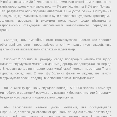
Україна витратили 30,2 млрд євро. Це зумовило високі темпи зростання
капіталовкладень у минулому році — 9% для України та 8,5% для Польщі.
Такі результати оприлюднили аналітики АТ «
Ерсте Банк
». Опитування
засвідчило, що більшість фанатів були зачаровані чудовими краєвидами,
зеленими деревами й високими показниками щодо підтримання
європейських стандартів екологічності навколишнього середовища
країни.
Сьогодні, коли емоційний стан стабілізувався, настав час зробити
об’єктивні висновки і проаналізувати копітку працю тисяч людей, чию
діяльність не висвітлювали спалахами відеокамер.
Євро-2012 побило всі рекорди серед попередніх чемпіонатів щодо
кількості відвідувачів матчів. За даними Держприкордонслужби, за період
з 8 червня до 1 липня цього року український кордон перетнули 7 млн
туристів, серед них 2 млн футбольних фанів — людей, які звикли
підтримувати власні традиції вболівання пивом і швидкою їжею.
Лише київську фан-зону відвідало понад 1 500 000 чоловік. І саме тут
ми побачили зразковий результат у питаннях безпеки,
чистоти
й порядку,
бездоганного сервісу й чудової атмосфери свята.
Аби забезпечити належні умови, компанія, яка обслуговувала
Євро-2012, завезла до столичної фан-зони понад сім тисяч пакетів для
сміття, які виготовляли за спеціальним екопроектом із вторинної