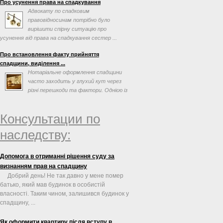
Про усунення права на спадкування
Адвокату по спадковим
правовідносинам потрібно було
вирішити спірну ситуацію про
усунення від права на спадкування сестер ...
Про встановлення факту прийняття
спадщини, виділення ...
Нотаріальне оформлення спадщини
часто заходить у глухий кут через
різні перешкоди та фактори. Однією із
таких перешкод може ...
Консультации по
наследству:
Допомога в отриманні рішення суду за
визнанням прав на спадщину
Добрий день! Не так давно у мене помер
батько, який мав будинок в особистій
власності. Таким чином, залишився будинок у
спадщину, ...
Як оформити квартиру після вступу в