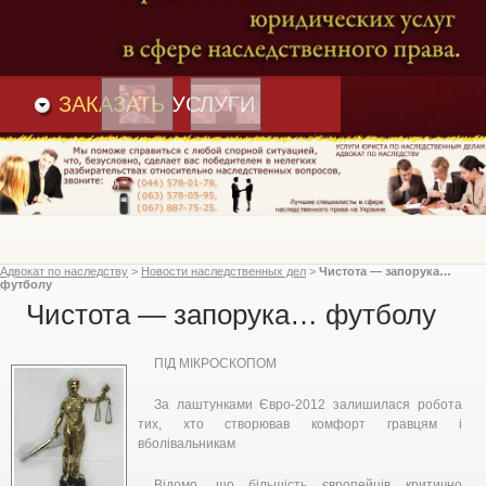
Преимущества
и
Вакансии
Статьи
ЗАКАЗАТЬ
УСЛУГИ
Адвокат по наследству
>
Новости наследственных дел
>
Чистота — запорука…
футболу
Чистота — запорука… футболу
ПІД МІКРОСКОПОМ
За лаштунками Євро-2012 залишилася робота
тих, хто створював комфорт гравцям і
вболівальникам
Відомо, що більшість європейців критично