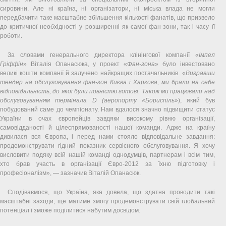
сировини. Але ні країна, ні організатори, ні міська влада не могли
передбачити таке масштабне збільшення кількості фанатів, що призвело
до критичної необхідності у розширенні як самої фан-зони, так і часу її
роботи.
За словами генерального директора клінінгової компанії «
Імпел
Гріффін
» Віталія Опанасюка, у проект «
Фан-зона
» було інвестовано
великі кошти компанії й залучено найкращих постачальників. «
Вигравши
тендер на обслуговування фан-зон Києва і Харкова, ми брали на себе
відповідальність, до якої були повністю готові. Також ми працювали над
обслуговуванням термінала D (аеропорту «Бориспіль
»), який був
побудований саме до чемпіонату. Нам вдалося значно підвищити статус
України в очах європейців завдяки високому рівню організації,
самовідданості й цілеспрямованості нашої команди. Адже на країну
дивилася вся Європа, і перед нами стояло відповідальне завдання:
продемонструвати гідний показник сервісного обслуговування. Я хочу
висловити подяку всій нашій команді однодумців, партнерам і всім тим,
хто брав участь в організації Євро-2012 за їхню підготовку і
професіоналізм», — зазначив Віталій Опанасюк.
Сподіваємося, що Україна, яка довела, що здатна проводити такі
масштабні заходи, ще матиме змогу продемонструвати свій глобальний
потенціал і зможе поділитися набутим досвідом.