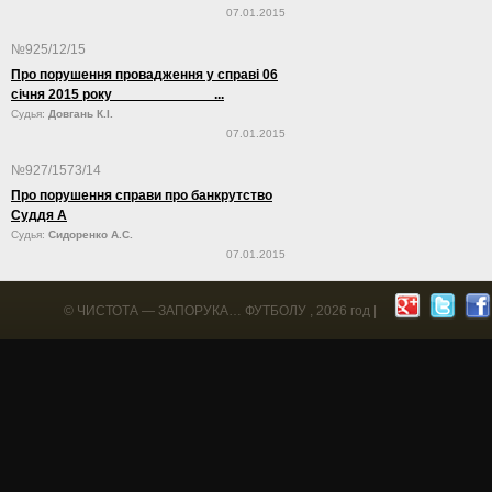
07.01.2015
№925/12/15
Про порушення провадження у справі 06
січня 2015 року ...
Судья:
Довгань К.І.
07.01.2015
№927/1573/14
Про порушення справи про банкрутство
Суддя А
Судья:
Сидоренко А.С.
07.01.2015
©
ЧИСТОТА — ЗАПОРУКА… ФУТБОЛУ
, 2026 год |