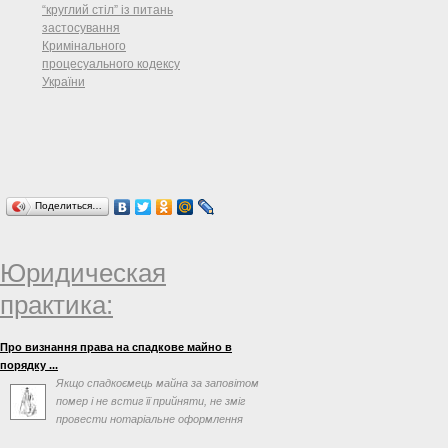
“круглий стіл” із питань
застосування
Кримінального
процесуального кодексу
України
Поделиться…
Юридическая
практика:
Про визнання права на спадкове майно в
порядку ...
Якщо спадкоємець майна за заповітом
помер і не встиг її прийняти, не зміг
провести нотаріальне оформлення
після відкриття ...