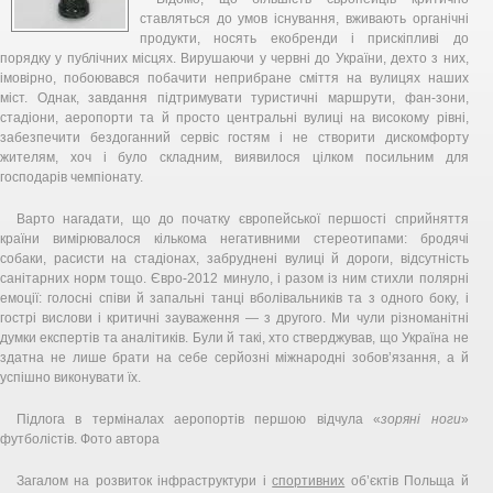
ставляться до умов існування, вживають органічні
продукти, носять екобренди і прискіпливі до
порядку у публічних місцях. Вирушаючи у червні до України, дехто з них,
імовірно, побоювався побачити неприбране сміття на вулицях наших
міст. Однак, завдання підтримувати туристичні маршрути, фан-зони,
стадіони, аеропорти та й просто центральні вулиці на високому рівні,
забезпечити бездоганний сервіс гостям і не створити дискомфорту
жителям, хоч і було складним, виявилося цілком посильним для
господарів чемпіонату.
Варто нагадати, що до початку європейської першості сприйняття
країни вимірювалося кількома негативними стереотипами: бродячі
собаки, расисти на стадіонах, забруднені вулиці й дороги, відсутність
санітарних норм тощо. Євро-2012 минуло, і разом із ним стихли полярні
емоції: голосні співи й запальні танці вболівальників та з одного боку, і
гострі вислови і критичні зауваження — з другого. Ми чули різноманітні
думки експертів та аналітиків. Були й такі, хто стверджував, що Україна не
здатна не лише брати на себе серйозні міжнародні зобов’язання, а й
успішно виконувати їх.
Підлога в терміналах аеропортів першою відчула «
зоряні ноги
»
футболістів. Фото автора
Загалом на розвиток інфраструктури і
спортивних
об’єктів Польща й