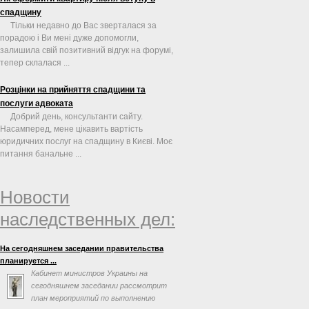
спадщину
Тільки недавно до Вас зверталася за
порадою і Ви мені дуже допомогли,
залишила свій позитивний відгук на форумі,
тепер склалася ...
Розцінки на прийняття спадщини та
послуги адвоката
Добрий день, консультанти сайту.
Насамперед, мене цікавить вартість
юридичних послуг на спадщину в Києві. Моє
питання банальне ...
Новости
наследственных дел:
На сегодняшнем заседании правительства
планируется ...
Кабинет министров Украины на
сегодняшнем заседании рассмотрит
план мероприятий по выполнению