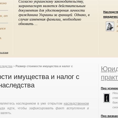
лезно
Наследст
х, от
юридическ
ался
а.
ть отзыв
следства
>
Размер стоимости имущества и налог с
Юрид
сти имущества и налог с
практ
наследства
Про усунен
Нещ
спа
баж
 являетесь наследником в уже открытом
наследственном
сво
куда идти, чтобы
зафиксировать факт вступления в
тавлять.
Про визнан