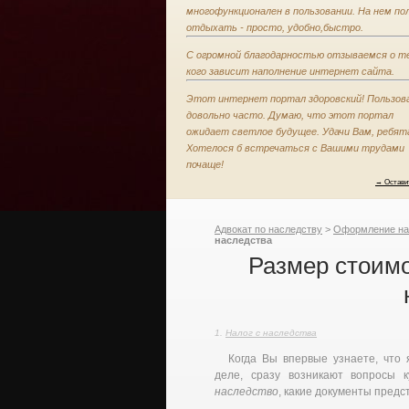
многофункционален в пользовании. На нем по
отдыхать - просто, удобно,быстро.
С огромной благодарностью отзываемся о те
кого зависит наполнение интернет сайта.
Этот интернет портал здоровский! Пользов
довольно часто. Думаю, что этот портал
ожидает светлое будущее. Удачи Вам, ребят
Хотелося б встречаться с Вашими трудами
почаще!
→ Остави
Адвокат по наследству
>
Оформление на
наследства
Размер стоимо
Налог с наследства
Когда Вы впервые узнаете, что
деле, сразу возникают вопросы 
наследство
, какие документы предс