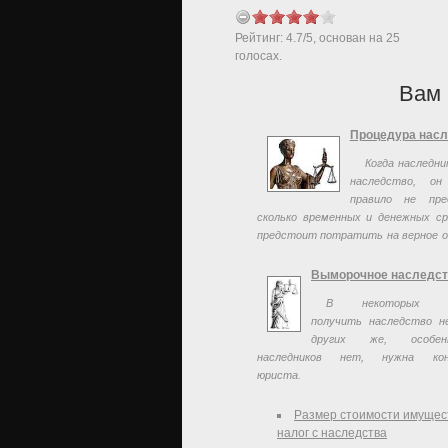
Рейтинг:
4.7
/
5
, основан на
25
голосах.
Вам 
Процедура нас
Когда наследни
наследство, о
правило не пре
сколько временных и денежных с
предстоит потратить на верное 
своих прав
Выморочное наследст
В некоторых си
получить наследство н
других же, особе
наследников нет, нужна кон
юриста.
Размер стоимости имущес
налог с наследства