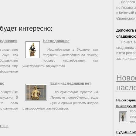
Доброго
пов'язана 
в Київській
Єврейській .
будет интересно:
Допомога а
спадковою
ледования
Наследование
Привіт. 
спадкових 
к получает
Наследование в Украине, как
п'яти рокі
н еще как
получить наследство по закону,
залишивши 
дставляет
процесс наследования, как
редств ему
унаследовать имущество
оформление
Ново
во
Если наследников нет
насл
туациях
Консультация юриста на
есложно. В
Печерске потребуется, если
На сегодня
нно если
нужно срочно решать вопрос
планируется
сультация
с выморочным наследством.
Каб
сег
пла
тва и
сог
Судья не м
Евросоюзом.