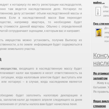
майно ...
едует к нотариусу по месту регистрации наследодателя,
При 
енно там ведется наследственное дело. Нотариус по
влас
твенному делу установит объем наследственной массы и
запо
иков. Если в наследственной массе Вам переходит
по с
ущество, например квартира, то необходимо будет
Про стягне
ку стоимости данной квартиры. Обычно с определенной
До 
атой сотрудничают оценщики, к которым вас и направят.
зве
спр
сть имущества можно установить, получив Выписку из
пох
бственности, а по земле информация будет содержаться в
енке земельного участка.
Конс
а
насле
 имущества
, входящего в наследственную массу будет
плачивает налог как правило и несет ответственность за
Як отрима
 ситуации, когда налоговым агентом будет выступать или
заповітом
, или нотариус – в случае, когда наследником является
Живу в ц
батьками. У
Як правильн
обходимо будет заполнить налоговую декларацию и
а, заплатив налог до первого апреля следующего за днем
Якщо викл
 уклонения от уплаты налога вам будет начислена пеня.
справою