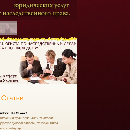
Статьи
сності на спадок
Визнання прав власності на спадок
(зразок судової справи), позовна заява
про спадщину