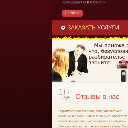
Преимущества
и
Вакансии
Статьи
ЗАКАЗАТЬ
УСЛУГИ
Отзывы о нас
Огромное спасибо всем, кто работал над
созданием сайта. Этот интернет проект на
сегодняшний день - уникальный в своем роде.
Здорово, что есть такие нужные сайты. Са