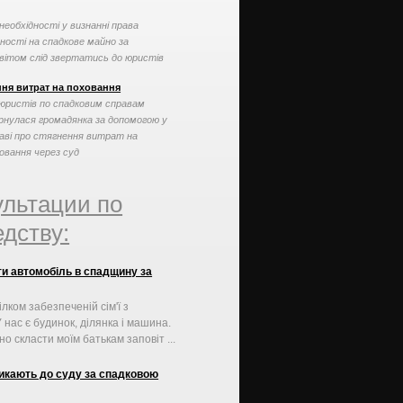
необхідності у визнанні права
ності на спадкове майно за
вітом слід звертатись до юристів
падковим справам. ...
ння витрат на поховання
юристів по спадковим справам
рнулася громадянка за допомогою у
аві про стягнення витрат на
овання через суд
ультации по
дству:
ти автомобіль в спадщину за
ілком забезпеченій сім'ї з
 нас є будинок, ділянка і машина.
о скласти моїм батькам заповіт ...
икають до суду за спадковою