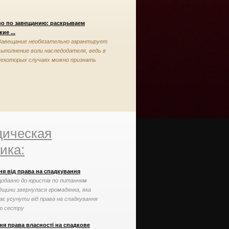
во по завещанию: раскрываем
ие ...
Завещание необязательно гарантирует
выполнение воли наследодателя, ведь в
некоторых случаях можно признать
завещание недействительным
ическая
ика:
ня від права на спадкування
одавно до юристів по питанням
дщини звернулася громадянка, яка
ає усунути від права на спадкування
ю сестру
ня права власності на спадкове