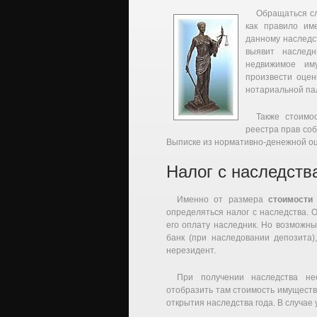
Обращаться сл
как правило им
данному наследс
выявит наследн
недвижимое им
произвести оцен
нотариальной пал
Также стоимо
реестра прав со
Выписке из нормативно-денежной оц
Налог с наследств
Именно от размера
стоимости
определяться налог с наследства. О
его оплату наследник. Но возможны
банк (при наследовании депозита)
нерезидент.
При получении наследства не
отобразить там стоимость имуществ
открытия наследства года. В случае