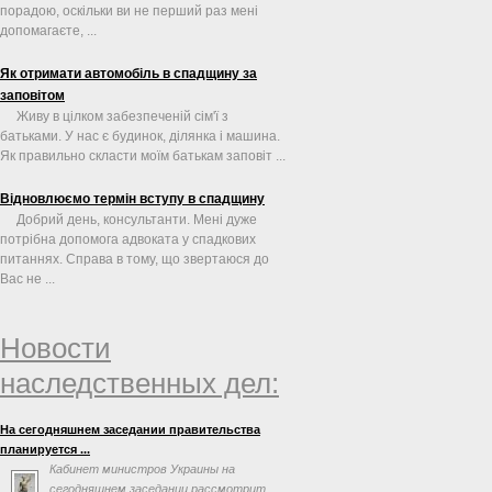
порадою, оскільки ви не перший раз мені
допомагаєте, ...
Як отримати автомобіль в спадщину за
заповітом
Живу в цілком забезпеченій сім'ї з
батьками. У нас є будинок, ділянка і машина.
Як правильно скласти моїм батькам заповіт ...
Відновлюємо термін вступу в спадщину
Добрий день, консультанти. Мені дуже
потрібна допомога адвоката у спадкових
питаннях. Справа в тому, що звертаюся до
Вас не ...
Новости
наследственных дел:
На сегодняшнем заседании правительства
планируется ...
Кабинет министров Украины на
сегодняшнем заседании рассмотрит