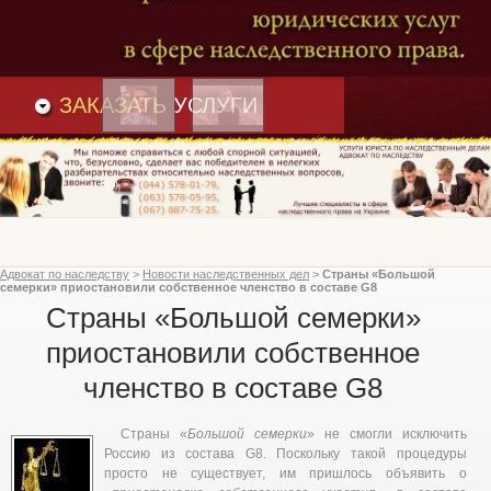
Преимущества
и
Вакансии
Статьи
ЗАКАЗАТЬ
УСЛУГИ
Адвокат по наследству
>
Новости наследственных дел
>
Страны «Большой
семерки» приостановили собственное членство в составе G8
Страны «Большой семерки»
приостановили собственное
членство в составе G8
Страны «
Большой семерки
» не смогли исключить
Россию из состава G8. Поскольку такой процедуры
просто не существует, им пришлось объявить о