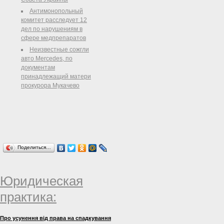
опубликован в открытом доступе
Антимонопольный
на ресурсе WEForum. «После ...
комитет расследует 12
дел по нарушениям в
сфере медпрепаратов
Неизвестные сожгли
авто Mercedes, по
документам
принадлежащий матери
прокурора Мукачево
Поделиться…
Юридическая
практика:
Про усунення від права на спадкування