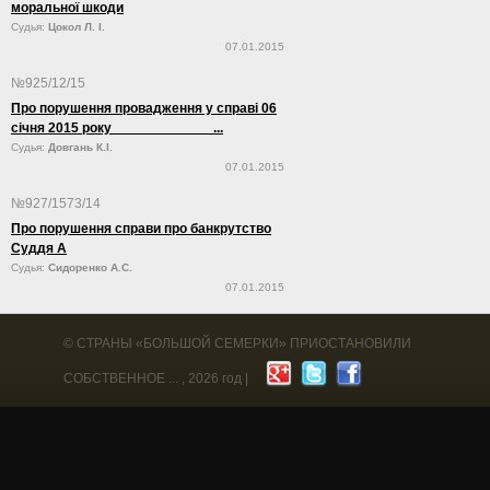
моральної шкоди
Судья:
Цокол Л. І.
07.01.2015
№925/12/15
Про порушення провадження у справі 06
січня 2015 року ...
Судья:
Довгань К.І.
07.01.2015
№927/1573/14
Про порушення справи про банкрутство
Суддя А
Судья:
Сидоренко А.С.
07.01.2015
©
СТРАНЫ «БОЛЬШОЙ СЕМЕРКИ» ПРИОСТАНОВИЛИ
СОБСТВЕННОЕ ...
, 2026 год |