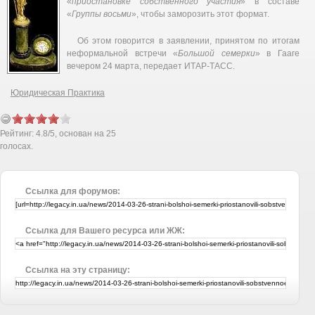
«
приостановке собственного участия
» в составе
«
Группы восьми
», чтобы заморозить этот формат.
Об этом говорится в заявлении, принятом по итогам
неформальной встречи «
Большой семерки
» в Гааге
вечером 24 марта, передает ИТАР-ТАСС.
Юридическая Практика
Рейтинг:
4.8
/
5
, основан на
25
голосах.
Ссылка для форумов:
Ссылка для Вашего ресурса или ЖЖ:
Ссылка на эту страницу: