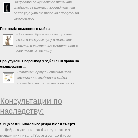
Нещодавно до юристів по питанням
спадщини звернулася громадянка, яка
бажає усунути від права на спадкування
свою сестру
Про поділ спадкового майна
Юристами було складено судовий
позов в якому від суду вимагалося
прийняти рішення про визнання права
власності на частину ...
Про усунення перешкод у здійсненні права на
спадкування ...
Починаючи процес нотаріального
оформлення спадкового майна,
громадяни часто зіштовхуються із
перешкодами, які можна вирішити ...
Консультации по
наследству:
Якщо залишилася квартира після смерті
Доброго дня, шановні консультанти з
юридичних питань! Звертаюся до Вас за