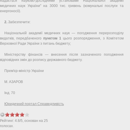
надається науково-дослідними установами Національної академії
медичних наук України" на 3000 тис. гривень (комунальні послуги та
енергоносії).
2.
Забезпечити:
Національній академії медичних наук — погодження перерозподілу
видатків, передбаченого
пунктом 1
цього розпорядження, з Комітетом
Верховної Ради України з питань бюджету;
Міністерству фінансів — внесення після зазначеного погодження
відповідних змін до розпису державного бюджету.
Прем'єр-міністр України
М. АЗАРОВ
Інд. 70
Юридичний портал Справедливість
Рейтинг:
4.8
/
5
, основан на
25
голосах.