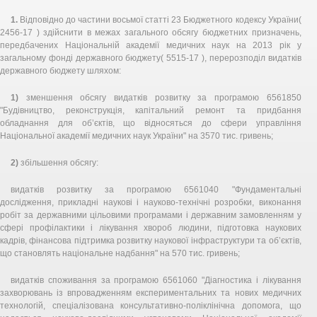
1.
Відповідно до частини восьмої статті 23 Бюджетного кодексу України(
2456-17 ) здійснити в межах загального обсягу бюджетних призначень,
передбачених Національній академії медичних наук на 2013 рік у
загальному фонді державного бюджету( 5515-17 ), перерозподіл видатків
державного бюджету шляхом:
1)
зменшення обсягу видатків розвитку за програмою 6561850
"Будівництво, реконструкція, капітальний ремонт та придбання
обладнання для об’єктів, що відносяться до сфери управління
Національної академії медичних наук України" на 3570 тис. гривень;
2)
збільшення обсягу:
видатків розвитку за програмою 6561040 "Фундаментальні
дослідження, прикладні наукові і науково-технічні розробки, виконання
робіт за державними цільовими програмами і державним замовленням у
сфері профілактики і лікування хвороб людини, підготовка наукових
кадрів, фінансова підтримка розвитку наукової інфраструктури та об’єктів,
що становлять національне надбання" на 570 тис. гривень;
видатків споживання за програмою 6561060 "Діагностика і лікування
захворювань із впровадженням експериментальних та нових медичних
технологій, спеціалізована консультативно-поліклінічна допомога, що