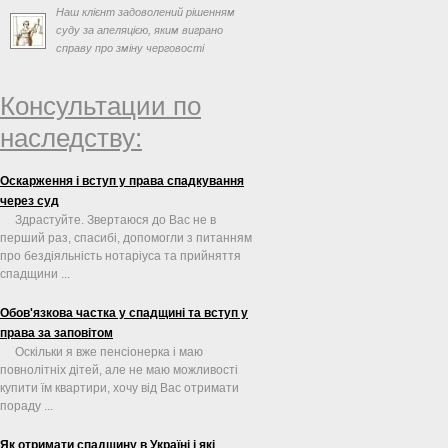
Наш клієнт задоволений рішенням
суду за апеляцією, яким виграно
справу про зміну черговості
спадкування та визнання права ...
Консультации по
наследству:
Оскарження і вступ у права спадкування
через суд
Здрастуйте. Звертаюся до Вас не в
перший раз, спасибі, допомогли з питанням
про бездіяльність нотаріуса та прийняття
спадщини ...
Обов'язкова частка у спадщині та вступ у
права за заповітом
Оскільки я вже пенсіонерка і маю
повнолітніх дітей, але не маю можливості
купити їм квартири, хочу від Вас отримати
пораду ...
Як отримати спадщину в Україні і які