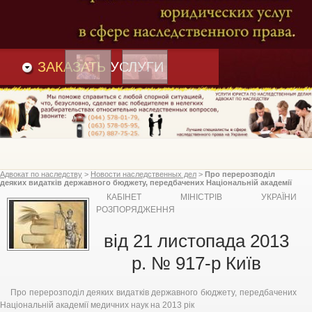
Преимущества
и
Вакансии
Статьи
ЗАКАЗАТЬ
УСЛУГИ
Адвокат по наследству
>
Новости наследственных дел
>
Про перерозподіл
деяких видатків державного бюджету, передбачених Національній академії
медичних наук на 2013 рік, Кабінет Міністрів України
КАБІНЕТ МІНІСТРІВ УКРАЇНИ
РОЗПОРЯДЖЕННЯ
від 21 листопада 2013
р. № 917-р Київ
Про перерозподіл деяких видатків державного бюджету, передбачених
Національній академії медичних наук на 2013 рік