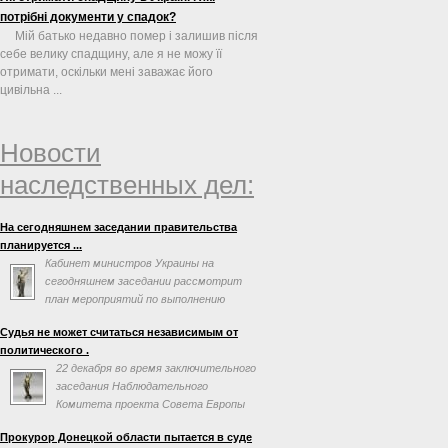
потрібні документи у спадок?
Мій батько недавно помер і залишив після
себе велику спадщину, але я не можу її
отримати, оскільки мені заважає його
цивільна ...
Новости
наследственных дел:
На сегодняшнем заседании правительства
планируется ...
Кабинет министров Украины на
сегодняшнем заседании рассмотрит
план мероприятий по выполнению
соглашения об ассоциации с
Судья не может считаться независимым от
Евросоюзом. Об этом говорится в повестке дня
политического .
заседания на сайте правительства.
22 декабря во время заключительного
заседания Наблюдательного
Комитета проекта Совета Европы
«Усиление независимости,
Прокурор Донецкой области пытается в суде
эффективности и профессионализма судебной