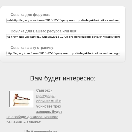
Ссылка для форумов:
Ссылка для Вашего ресурса или ЖЖ:
Ссылка на эту страницу:
Вам будет интересно:
Сын экс-
прокурора,
обвиняемый в
убийстве трех
женщин, будет
на свободе до кассационного
решения, – адвокат
Сын экс-прокурора Жовтневого
Ще й рушничків не