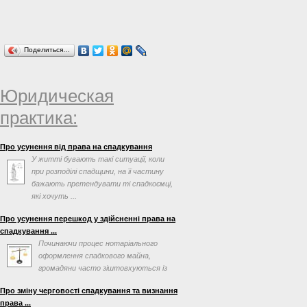
газотранспортних та
газозберігаючих підприємств",
зареєстрованої в Міністерстві
юстиції України 22.12.2011 за №
Поделиться…
1502/20240, Національна комісія, що
здійснює державне регулювання у
сфері енергетики, ПОСТАНОВЛЯЄ:
Юридическая
практика:
Про усунення від права на спадкування
У житті бувають такі ситуації, коли
при розподілі спадщини, на її частину
бажають претендувати ті спадкоємці,
які хочуть ...
Про усунення перешкод у здійсненні права на
спадкування ...
Починаючи процес нотаріального
оформлення спадкового майна,
громадяни часто зіштовхуються із
перешкодами, які можна вирішити ...
Про зміну черговості спадкування та визнання
права ...