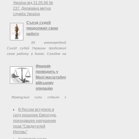
України від 31.05.96 №
237, Державна митна
служба України
Съезд судей
продолжил свою
работу
XII внеочередной
Съезд судей Украины продолжил
свою работу в Киеве. Сегодня на
съезде зарегистрировались 353
делегата.
Франція
проводить у
Малі масштабну
військову
операцію
Французькі сили спільно з
урядовими військами Малі
проводять у долині на північ від
В России вступило в
міста Гао одну з наймасштабніших
силу решение Евросуда,
військових операцій зі знищення
признавшее нарушение
ісламістських угруповань під
прав "Свидетелей
кодовою назвою ...
Иеговы"
Інструкція щодо