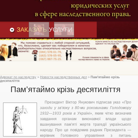
Преимущества
и
Вакансии
Статьи
ЗАКАЗАТЬ
УСЛУГИ
Адвокат по наследству
>
Новости наследственных дел
>
Пам’ятаймо крізь
десятиліття
Пам’ятаймо крізь десятиліття
Президент Віктор Янукович підписав указ «
Про
заходи у зв’язку з 80-ми роковинами Голодомору
1932—1933 років в Україні
», яким чітко визначив
завдання органам виконавчої влади щодо
вшанування пам’яті жертв трагедії українського
народу. Про це повідомив радник Президента —
керівник Головного управління з питань