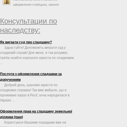
оформлення спадщини, законні
спадкоємці або спадкоємці за ...
Консультации по
наследству:
Як виграти суд про спадщину?
Здрастуйте! Допоможіть виграти суд у
спадковій справі! Для мене, я так розумію,
треба знайти хорошого юриста по спадковим
...
Послуги з оформлення спадщини за
дорученням
Добрий день, шановні юристи по
спадкових справах! Так вже вийшло, що я
проживаю зараз в Росії, хоча народилася в
Україні. ...
Оформлення прав на спадщину земельної
ділянки (паю)
Користуюся Вашими порадами вже не