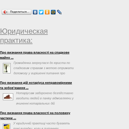
Поделиться…
Юридическая
практика:
Про визнання права власності на спадкове
майно ...
Громадянка звернулася до юриста по
спадковим справам з метою отримати
допомогу у вирішенні питання про
визнання права власності ...
Про визнання дій нотаріуса неправомірними
та зобов'язання ...
Нотаріусам заборонено безпідставно
вводити людей в паніку відмовляючи у
вчиненні нотаріальних дій
Про визнання права власності на половину
частини ...
У юридичній практиці часто бувають
такі випадки, коли в питаннях