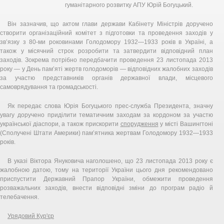
гуманітарного розвитку АПУ Юрій Богуцький.
Він зазначив, що актом глави держави Кабінету Міністрів доручено
створити організаційний комітет з підготовки та проведення заходів у
зв’язку з 80-ми роковинами Голодомору 1932—1933 років в Україні, а
також у місячний строк розробити та затвердити відповідний план
заходів. Зокрема потрібно передбачити проведення 23 листопада 2013
року — у День пам’яті жертв голодоморів — відповідних жалобних заходів
за участю представників органів державної влади, місцевого
самоврядування та громадськості.
Як передає слова Юрія Богуцького прес-служба Президента, значну
увагу доручено приділити тематичним заходам за кордоном за участю
української діаспори, а також прискорити
спорудження
у місті Вашингтоні
(Сполучені Штати Америки) пам’ятника жертвам Голодомору 1932—1933
років.
В указі Віктора Януковича наголошено, що 23 листопада 2013 року є
жалобною датою, тому на території України цього дня рекомендовано
приспустити Державний Прапор України, обмежити проведення
розважальних заходів, внести відповідні зміни до програм радіо й
телебачення.
Урядовий Кур'єр