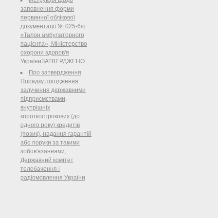
заповнення форми
первинної облікової
документації № 025-6/о
«Талон амбулаторного
пацієнта», Міністерство
охорони здоров'я
УкраїниЗАТВЕРДЖЕНО
Про затвердження
Порядку погодження
залучення державними
підприємствами,
внутрішніх
короткострокових (до
одного року) кредитів
(позик), надання гарантій
або поруки за такими
зобов'язаннями,
Державний комітет
телебачення і
радіомовлення України