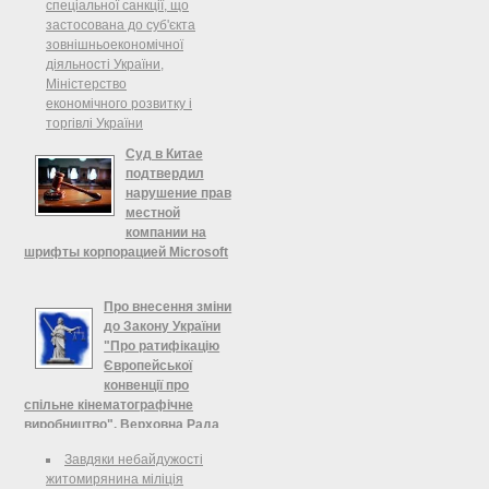
спеціальної санкції, що
застосована до суб'єкта
зовнішньоекономічної
діяльності України,
Міністерство
економічного розвитку і
торгівлі України
Суд в Китае
подтвердил
нарушение прав
местной
компании на
шрифты корпорацией Microsoft
Корпорация Microsoft не смогла
защитить свои интересы в Китае
Про внесення зміни
по делу, которое рассматривалось
до Закону України
судом почти три года – суд в
"Про ратифікацію
Пекине вынес решение, согласно
Європейської
которому софтверный гигант
конвенції про
превысил ...
спільне кінематографічне
виробництво", Верховна Рада
України
Завдяки небайдужості
Верховна Рада України
житомирянина міліція