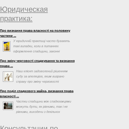
Юридическая
практика:
Про визнання права власності на половину
частини ...
У юридичній практиці часто бувають
такі випадки, коли в питаннях
оформлення спадщини, законні
спадкоємці або спадкоємці за ...
Про зміну черговості спадкування та визнання
права ...
Наш клієнт задоволений рішенням
суду за апеляцією, яким виграно
справу про зміну черговості
спадкування та визнання права ...
Про поділ спадкового майна, визнання права
власності ...
Частки спадщини між спадкоємцями
можуть бути, як рівними, так і не
рівними, виходячи з декількох
факторів, таких як заповіт ...
Консультации по