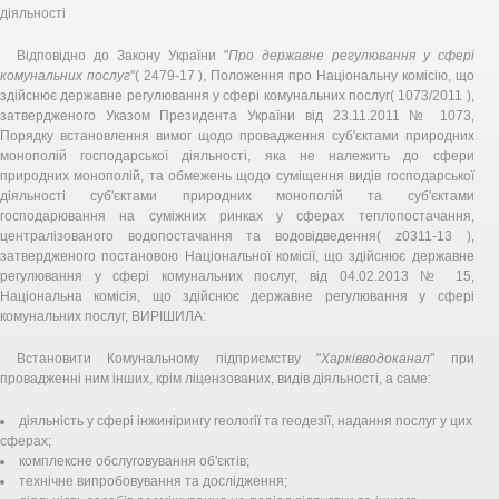
діяльності
Відповідно до Закону України "
Про державне регулювання у сфері
комунальних послуг
"( 2479-17 ), Положення про Національну комісію, що
здійснює державне регулювання у сфері комунальних послуг( 1073/2011 ),
затвердженого Указом Президента України від 23.11.2011 № 1073,
Порядку встановлення вимог щодо провадження суб'єктами природних
монополій господарської діяльності, яка не належить до сфери
природних монополій, та обмежень щодо суміщення видів господарської
діяльності суб'єктами природних монополій та суб'єктами
господарювання на суміжних ринках у сферах теплопостачання,
централізованого водопостачання та водовідведення( z0311-13 ),
затвердженого постановою Національної комісії, що здійснює державне
регулювання у сфері комунальних послуг, від 04.02.2013 № 15,
Національна комісія, що здійснює державне регулювання у сфері
комунальних послуг, ВИРІШИЛА:
Встановити Комунальному підприємству "
Харківводоканал
" при
провадженні ним інших, крім ліцензованих, видів діяльності, а саме:
діяльність у сфері інжинірингу геології та геодезії, надання послуг у цих
сферах;
комплексне обслуговування об'єктів;
технічне випробовування та дослідження;