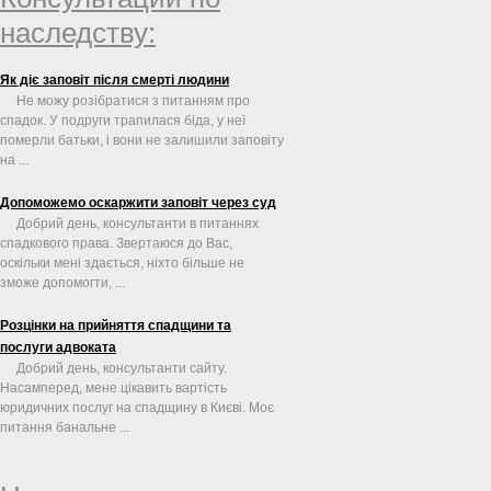
наследству:
Як діє заповіт після смерті людини
Не можу розібратися з питанням про
спадок. У подруги трапилася біда, у неї
померли батьки, і вони не залишили заповіту
на ...
Допоможемо оскаржити заповіт через суд
Добрий день, консультанти в питаннях
спадкового права. Звертаюся до Вас,
оскільки мені здається, ніхто більше не
зможе допомогти, ...
Розцінки на прийняття спадщини та
послуги адвоката
Добрий день, консультанти сайту.
Насамперед, мене цікавить вартість
юридичних послуг на спадщину в Києві. Моє
питання банальне ...