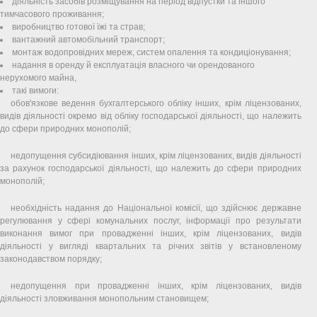
діяльність засобів розміщування на період відпустки та іншого
тимчасового проживання;
виробництво готової їжі та страв;
вантажний автомобільний транспорт;
монтаж водопровідних мереж, систем опалення та кондиціонування;
надання в оренду й експлуатація власного чи орендованого
нерухомого майна,
такі вимоги:
обов'язкове ведення бухгалтерського обліку інших, крім ліцензованих,
видів діяльності окремо від обліку господарської діяльності, що належить
до сфери природних монополій;
недопущення субсидіювання інших, крім ліцензованих, видів діяльності
за рахунок господарської діяльності, що належить до сфери природних
монополій;
необхідність надання до Національної комісії, що здійснює державне
регулювання у сфері комунальних послуг, інформації про результати
виконання вимог при провадженні інших, крім ліцензованих, видів
діяльності у вигляді квартальних та річних звітів у встановленому
законодавством порядку;
недопущення при провадженні інших, крім ліцензованих, видів
діяльності зловживання монопольним становищем;