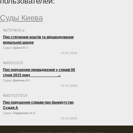
пользователей:
Суды Киева
№757/4/15-ц
Про стягнення коштів та відшкодування
моральної шкоди
Судья:
Цокол Л. І.
07.01.2015
№925/12/15
Про порушення провадження у справі 06
січня 2015 року ...
Судья:
Довгань К.І.
07.01.2015
№927/1573/14
Про порушення справи про банкрутство
Суддя А
Судья:
Сидоренко А.С.
07.01.2015