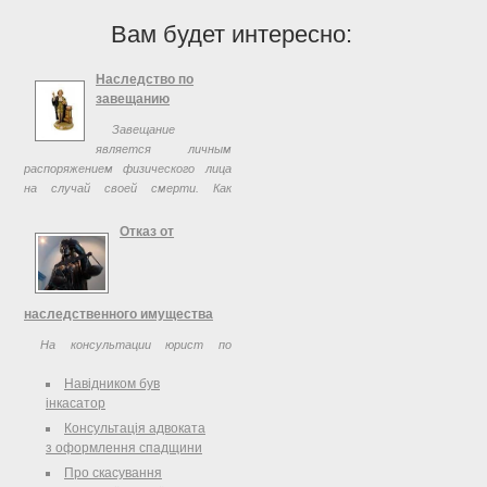
Вам будет интересно:
Наследство по
завещанию
Завещание
является личным
распоряжением физического лица
на случай своей смерти. Как
составить завещание, кому и что
завещать
Отказ от
наследственного имущества
На консультации юрист по
наследственным делам расскажет,
Навідником був
как правильно оформить отказ от
інкасатор
принятия наследственного
имущества.
Консультація адвоката
з оформлення спадщини
Про скасування