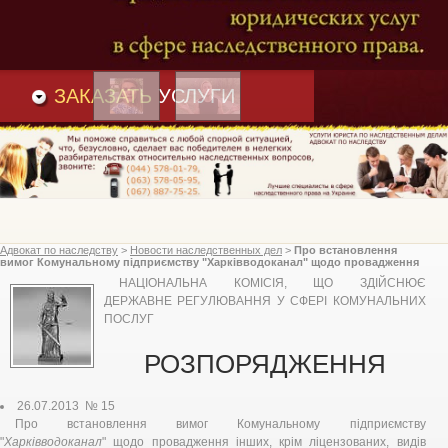
Преимущества
и
Вакансии
Статьи
ЗАКАЗАТЬ
УСЛУГИ
Адвокат по наследству
>
Новости наследственных дел
>
Про встановлення
вимог Комунальному підприємству "Харківводоканал" щодо провадження
інших, видів діяльності, Національна комісія, що здійснює державне
НАЦІОНАЛЬНА КОМІСІЯ, ЩО ЗДІЙСНЮЄ
регулювання у сфері комунальних послуг
ДЕРЖАВНЕ РЕГУЛЮВАННЯ У СФЕРІ КОМУНАЛЬНИХ
ПОСЛУГ
РОЗПОРЯДЖЕННЯ
26.07.2013 № 15
Про встановлення вимог Комунальному підприємству
"
Харківводоканал
" щодо провадження інших, крім ліцензованих, видів