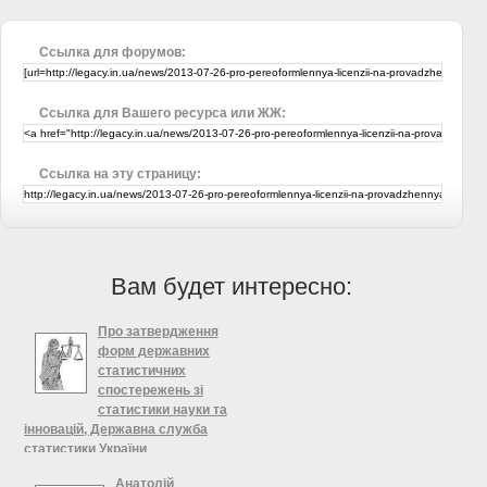
Ссылка для форумов:
Ссылка для Вашего ресурса или ЖЖ:
Ссылка на эту страницу:
Вам будет интересно:
Про затвердження
форм державних
статистичних
спостережень зі
статистики науки та
інновацій, Державна служба
статистики України
Про затвердження форм
Анатолій