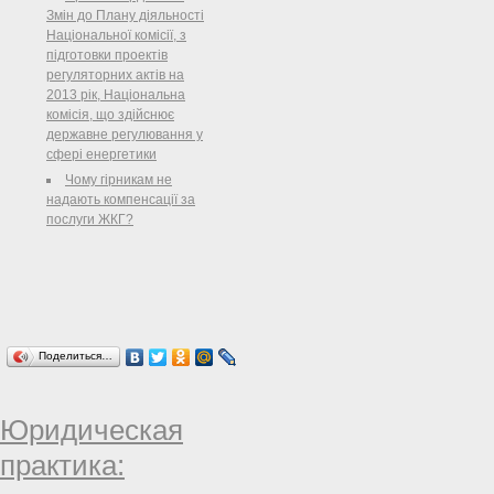
регулювання у сфері енергетики,
Змін до Плану діяльності
ПОСТАНОВЛЯЄ:
Національної комісії, з
підготовки проектів
регуляторних актів на
2013 рік, Національна
комісія, що здійснює
державне регулювання у
сфері енергетики
Чому гірникам не
надають компенсації за
послуги ЖКГ?
Поделиться…
Юридическая
практика: