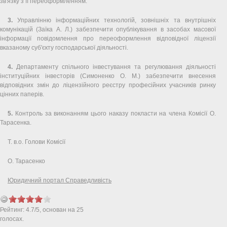
зв'язку з її переоформленням.
3.
Управлінню інформаційних технологій, зовнішніх та внутрішніх
комунікацій (Заїка А. Л.) забезпечити опублікування в засобах масової
інформації повідомлення про переоформлення відповідної ліцензії
вказаному суб'єкту господарської діяльності.
4.
Департаменту спільного інвестування та регулювання діяльності
інституційних інвесторів (Симоненко О. М.) забезпечити внесення
відповідних змін до ліцензійного реєстру професійних учасників ринку
цінних паперів.
5.
Контроль за виконанням цього наказу покласти на члена Комісії О.
Тарасенка.
Т. в.о. Голови Комісії
О. Тарасенко
Юридичний портал Справедливість
Рейтинг:
4.7
/
5
, основан на
25
голосах.