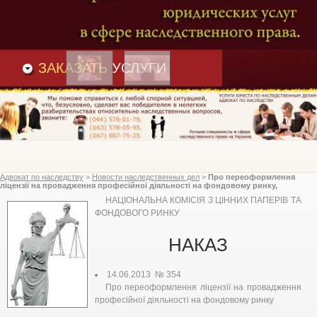
Преимущества
и
Вакансии
Статьи
ЗАКАЗАТЬ
УСЛУГИ
Адвокат по наследству
>
Новости наследственных дел
>
Про переоформлення
ліцензії на провадження професійної діяльності на фондовому ринку,
Національна комісія з цінних паперів та фондового ринку
НАЦІОНАЛЬНА КОМІСІЯ З ЦІННИХ ПАПЕРІВ ТА
ФОНДОВОГО РИНКУ
НАКАЗ
14.06.2013 № 354
Про переоформлення ліцензії на провадження
професійної діяльності на фондовому ринку