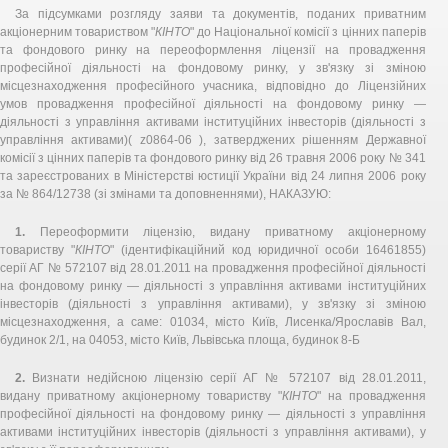
За підсумками розгляду заяви та документів, поданих приватним
акціонерним товариством "
КІНТО
" до Національної комісії з цінних паперів
та фондового ринку на переоформлення ліцензії на провадження
професійної діяльності на фондовому ринку, у зв'язку зі зміною
місцезнаходження професійного учасника, відповідно до Ліцензійних
умов провадження професійної діяльності на фондовому ринку —
діяльності з управління активами інституційних інвесторів (діяльності з
управління активами)( z0864-06 ), затверджених рішенням Державної
комісії з цінних паперів та фондового ринку від 26 травня 2006 року № 341
та зареєстрованих в Міністерстві юстиції України від 24 липня 2006 року
за № 864/12738 (зі змінами та доповненнями), НАКАЗУЮ:
1.
Переоформити ліцензію, видану приватному акціонерному
товариству "
КІНТО
" (ідентифікаційний код юридичної особи 16461855)
серії АГ № 572107 від 28.01.2011 на провадження професійної діяльності
на фондовому ринку — діяльності з управління активами інституційних
інвесторів (діяльності з управління активами), у зв'язку зі зміною
місцезнаходження, а саме: 01034, місто Київ, Лисенка/Ярославів Вал,
будинок 2/1, на 04053, місто Київ, Львівська площа, будинок 8-Б
2.
Визнати недійсною ліцензію серії АГ № 572107 від 28.01.2011,
видану приватному акціонерному товариству "
КІНТО
" на провадження
професійної діяльності на фондовому ринку — діяльності з управління
активами інституційних інвесторів (діяльності з управління активами), у