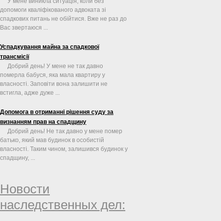
У мене виникла ситуація, коли без
допомоги кваліфікованого адвоката зі
спадкових питань не обійтися. Вже не раз до
Вас звертаюся ...
Успадкування майна за спадкової
трансмісії
Добрий день! У мене не так давно
померла бабуся, яка мала квартиру у
власності. Заповіти вона залишити не
встигла, адже дуже ...
Допомога в отриманні рішення суду за
визнанням прав на спадщину
Добрий день! Не так давно у мене помер
батько, який мав будинок в особистій
власності. Таким чином, залишився будинок у
спадщину, ...
Новости
наследственных дел: