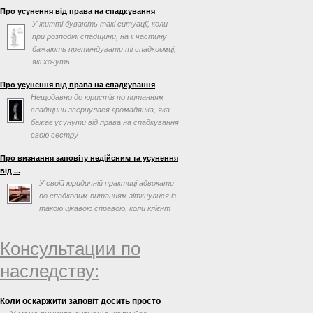
Про усунення від права на спадкування
У житті бувають такі ситуації, коли
при розподілі спадщини, на її частину
бажають претендувати ті спадкоємці,
які хочуть ...
Про усунення від права на спадкування
Нещодавно до юристів по питанням
спадщини звернулася громадянка, яка
бажає усунути від права на спадкування
свою сестру
Про визнання заповіту недійсним та усунення
від ...
У своїй юридичній практиці адвокати
по спадковим питанням зіткнулися із
такою цікавою справою, коли клієнт
просив допомогти ...
Консультации по
наследству:
Коли оскаржити заповіт досить просто