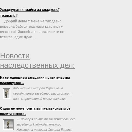
Успадкування майна за спадкової
трансмісії
Добрий день! У мене не так давно
померла бабуся, яка мала квартиру у
власності. Заповіти вона залишити не
встигла, адже дуже ...
Новости
наследственных дел:
На сегодняшнем заседании правительства
планируется ...
Кабинет министров Украины на
сегодняшнем заседании рассмотрит
план мероприятий по выполнению
соглашения об ассоциации с
Судья не может считаться независимым от
Евросоюзом. Об этом говорится в повестке дня
политического .
заседания на сайте правительства.
22 декабря во время заключительного
заседания Наблюдательного
Комитета проекта Совета Европы