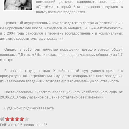
помещений детского оздоровительного лагеря
«
Промінь
», который был незаконно отчужден в
пользу частного предприятия.
Целостный имущественный комплекс детского лагеря «
Промінь
» на 23
км Бориспольского шоссе, находился на балансе ОАО «
Киевхимволокно
»
и с 2004 года относился в перечень государственных и коммунальных
детских оздоровительных учреждений.
Однако, в 2010 году нежилые помещения детского лагеря общей
площадью 7,5 тыс. м ² были незаконно проданы частному обществу за 1,7
млн. грн.
В январе текущего года Хозяйственный суд удовлетворил иск
прокуратуры об истребовании имущества оздоровительного заведения
из незаконного владения и возврата его в коммунальную собственность.
Постановлением Киевского апелляционного хозяйственного суда от
20.06.2013 года указанное решение оставлено без изменений.
Судебно-Юридическая газета
Рейтинг:
4.9
/
5
, основан на
25