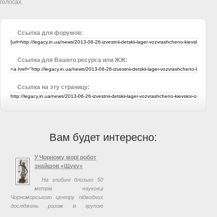
голосах.
Ссылка для форумов:
Ссылка для Вашего ресурса или ЖЖ:
Ссылка на эту страницу:
Вам будет интересно:
У Чорному морі робот
знайшов «Щуку»
На глибині близько 50
метрів науковці
Чорноморського центру підводних
досліджень разом із групою
водолазів під керівництвом Івана