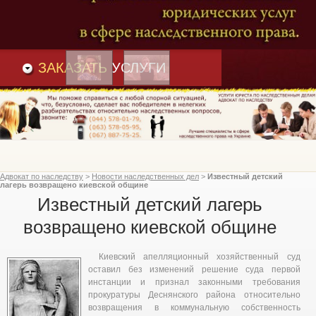
Преимущества
и
Вакансии
Статьи
ЗАКАЗАТЬ
УСЛУГИ
Адвокат по наследству
>
Новости наследственных дел
>
Известный детский
лагерь возвращено киевской общине
Известный детский лагерь
возвращено киевской общине
Киевский апелляционный хозяйственный суд
оставил без изменений решение суда первой
инстанции и признал законными требования
прокуратуры Деснянского района относительно
возвращения в коммунальную собственность