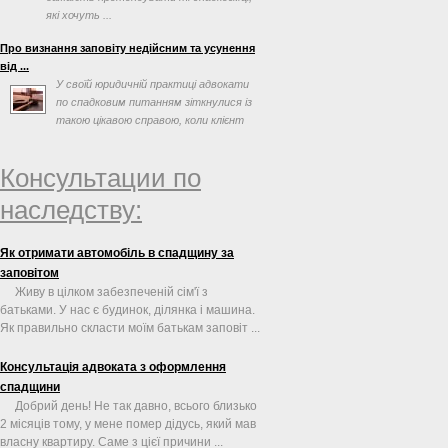
які хочуть ...
Про визнання заповіту недійсним та усунення
від ...
У своїй юридичній практиці адвокати
по спадковим питанням зіткнулися із
такою цікавою справою, коли клієнт
просив допомогти ...
Консультации по
наследству:
Як отримати автомобіль в спадщину за
заповітом
Живу в цілком забезпеченій сім'ї з
батьками. У нас є будинок, ділянка і машина.
Як правильно скласти моїм батькам заповіт ...
Консультація адвоката з оформлення
спадщини
Добрий день! Не так давно, всього близько
2 місяців тому, у мене помер дідусь, який мав
власну квартиру. Саме з цієї причини ...