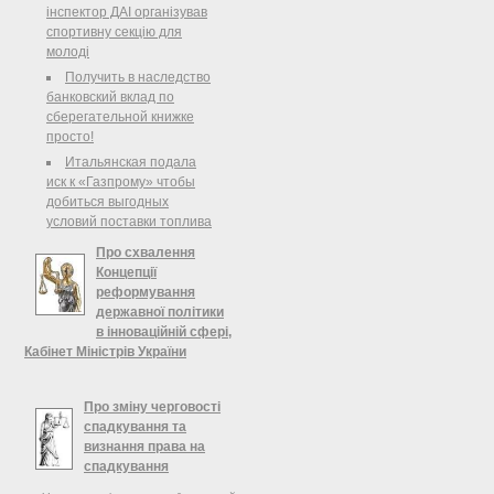
держпідприємства.
інспектор ДАІ організував
спортивну секцію для
молоді
Получить в наследство
банковский вклад по
сберегательной книжке
просто!
Итальянская подала
иск к «Газпрому» чтобы
добиться выгодных
условий поставки топлива
Про схвалення
Концепції
реформування
державної політики
в інноваційній сфері,
Кабінет Міністрів України
Про схвалення Концепції
реформування державної політики в
Про зміну черговості
інноваційній сфері 1. Схвалити
спадкування та
Концепцію реформування державної
визнання права на
політики в інноваційній сфері, що
спадкування
додається.