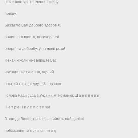
викликають захоплення і щиру
повагу.
Бажаємо Вам доброго здоров’я,
родинного щастя, невичерпної
енергії та добробуту на довгі роки!
Нехай ніколи не залишає Вас
наснага і натхнення, гарний
настрій та вірні друзі! З повагою
Голова Ради суддів України Я. Романюк Ш а н о в н и й
П е т р е П и л и п о в и чу!
З нагоди Вашого ювілею прийміть найщиріші
побажання та привітання від