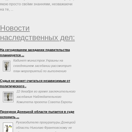
якою просто своїми знаннями, незважаючи
на те, ...
Новости
наследственных дел:
На сегодняшнем заседании правительства
планируется ...
Кабинет министров Украины на
сегодняшнем заседании рассмотрит
план мероприятий по выполнению
соглашения об ассоциации с
Судья не может считаться независимым от
Евросоюзом. Об этом говорится в повестке дня
политического .
заседания на сайте правительства.
22 декабря во время заключительного
заседания Наблюдательного
Комитета проекта Совета Европы
«Усиление независимости,
Прокурор Донецкой области пытается в суде
эффективности и профессионализма судебной
оспорить ...
власти на Украине» Председатель Верховного
Руководителю прокуратуры Донецкой
Суда Украины Ярослав Романюк заявил, что
области Николаю Франтовскому не
«одним из самых опасных с точки зрения