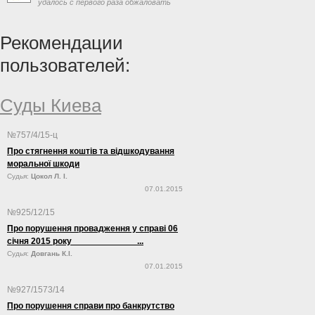
удалось с первого раза обжаловать
формирования независимой судебной системы
свое увольнение с должности через
на современном этапе факторов является
люстрацию, сообщает «Первая инстанция».
политическая составляющая».
Рекомендации
пользователей:
Суды Киева
№757/4/15-ц
Про стягнення коштів та відшкодування
моральної шкоди
Судья:
Цокол Л. І.
07.01.2015
№925/12/15
Про порушення провадження у справі 06
січня 2015 року ...
Судья:
Довгань К.І.
07.01.2015
№927/1573/14
Про порушення справи про банкрутство