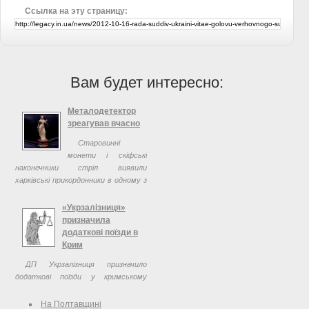
Ссылка на эту страницу:
Вам будет интересно:
Металодетектор
зреагував вчасно
Старовинні
монети і скіфські
наконечники стріл виявили
харківські прикордонники в одному з
потягів, який прямував у Росію.
«Укрзалізниця»
призначила
додаткові поїзди в
Крим
ДП Укрзалізниця призначило
додаткові поїзди у кримському
напрямку та назад. Про це
повідомляє прес-служба
На Полтавщині