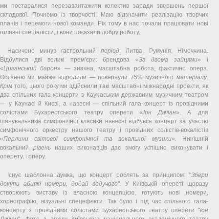
ми постаралися перезавантажити колектив заради звершень першої
складової. Почнемо із творчості. Маю відзначити реалізацію творчих
планів і перемоги нової команди. Рік тому в нас почали працювати нові
головні спеціалісти, і вони показали добру роботу.
Насичено минув гастрольний
період
: Литва, Румунія, Німеччина.
Відбулися дві великі прем’єри: брендова «
За двома зайцями
» і
«
Циганський барон
» — значна, масштабна робота, фактично опера.
Останню ми майже відродили — повернули 75% музичного
матеріалу
.
Крім
того, цього року ми здійснили такі масштабні міжнародні проекти, як
два спільних гала-концерти з Каунаським державним музичним театром
— у Каунасі й Києві, а навесні — спільний гала-концерт із провідними
солістами Бухарестського театру оперети «
Іон Дачіан
». А для
шанувальників симфонічної класики навесні відбувся концерт за участю
симфонічного оркестру нашого театру і провідних солістів-вокалістів
«
Перлини світової симфонічної та вокальної музики
». Нинішній
вокальний
рівень
наших виконавців дає змогу успішно виконувати і
оперету, і оперу.
Існує шаблонна думка, що концерт роблять за принципом: "
Збери
докупи абиякі номери, додай ведучого
". У Київській опереті щоразу
створюють виставу із власною концепцією, готують нові номери,
хореографію, візуальні спецефекти. Так було і під час спільного гала-
концерту з провідними солістами Бухарестського театру оперети "
Іон
Дачіан
". Фото з архіву Київського національного академічного театру