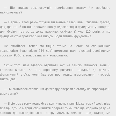
— Ще триває реконструкція приміщення театру. Чи зроблено
найголовніше?
— Перший етап реконструкції ми майже завершили. Оновили фасад,
дах, гранітний цоколь, зробили повну гідроізоляцію фундаменту. Повірте,
для будівлі театру це дуже важливо, оскільки їй уже 110 років, а під
фундаментом протікає
річка
Либідь. Води вимили фундамент.
Не лякайтеся, тепер ми міцно стоїмо на ногах: за спеціальною
технологією було вбито 244 дев’ятиметрові палі, з’єднані особливими
тросами. Робота, маю зазначити, колосальна.
Окрім
того, нам вдалось отримати акт на землю. Зізнаюся, мені б
хотілося більше, бо я в хорошому розумінні голодний до роботи,
фанатичний егоїст, коли йдеться про театр, відстоювання інтересів
мистецтва.
— Чи змінилося ставлення до театру оперети з огляду на впроваджені
вами зміни?
— Вісім років тому театр був у критичному стані. Може, тому й досі, ніде
правди діти, є інерція сприйняття оперети тими, хто ще жодного разу не
завітав до сьогоднішнього театру. Звучить амбітно, але, гадаю, ми