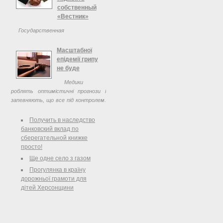
собственный
«Вестник»
Государственная
регистрационная служба Украины
сообщает об учреждении научно-
Масштабної
практического издания «Вестник
епідемії грипу
Укргосреестра».
не буде
Медики
роблять оптимістичні прогнози і
запевняють, що все під контролем.
Ситуація залишається спокійною.
Сьогодні рівень захворюваностіна
Получить в наследство
грип та ГРВІ не перевищує
банковский вклад по
епідемічних порогів у жодному ...
сберегательной книжке
просто!
Ще одне село з газом
Прогулянка в країну
дорожньої грамоти для
дітей Херсонщини