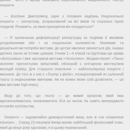
оперети
—
Богдане
Дмитровичу, одне з головних надбань Національної
оперети — репертуар, розрахований на всі вікові та соціальні групи
глядачів. Розкажіть: за яким принципом він складається?
— Я прихильник диференціації репертуару за подіями й віковими
уподобаннями або і за соціальною належністю. Малюкам та
дошкільнятам
потрібні
вистави, де щотри хвилини змінюється дія, інакше
дитина засне чи їстиме цукерки. Учням 1—4 класів та підліткам ще цікава
«
Білосніжка
» і вже зрозуміла вистава «
Чиполліно
». Модерн-балет «
Танго
життя
» презентуємо вибагливій, обізнаній з елітарним мистецтвом
молодій публіці. Для старшого покоління — найпопулярніші оперети і
мюзикли. До того ж у нас є «
Театр у фойє
», позиціонований як салонний
театр із недешевими квитками, які не кожен може собі дозволити, — це
вже вистави high-класу.
Веду до того, що театр — це живий організм, який має
вдосконалюватися, оновлюватися, йти за часом, ба навіть випереджати
потреби суспільства.
Оперета — надзвичайно демократичний жанр, але ж «
не оперетою
єдиною
»… Серед 23
театрів
Києва маємо найбільший фінансовий план,
який до кінця року здолаємо, я в цьому переконаний.