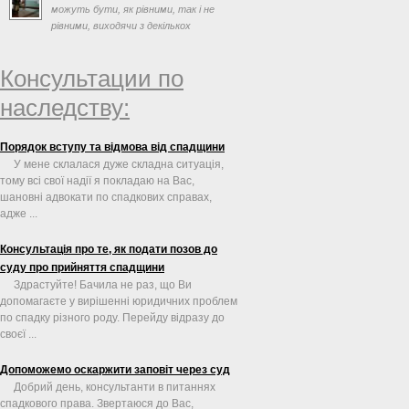
можуть бути, як рівними, так і не
рівними, виходячи з декількох
факторів, таких як заповіт ...
Консультации по
наследству:
Порядок вступу та відмова від спадщини
У мене склалася дуже складна ситуація,
тому всі свої надії я покладаю на Вас,
шановні адвокати по спадкових справах,
адже ...
Консультація про те, як подати позов до
суду про прийняття спадщини
Здрастуйте! Бачила не раз, що Ви
допомагаєте у вирішенні юридичних проблем
по спадку різного роду. Перейду відразу до
своєї ...
Допоможемо оскаржити заповіт через суд
Добрий день, консультанти в питаннях
спадкового права. Звертаюся до Вас,