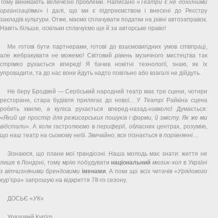
Тому виникають величезні проблеми. Написано «
Театри є не дохідними
організаціями
» і далі, що ми є підприємством і внесені до Реєстру
закладів культури. Отже, маємо сплачувати податки на
рівні
автозаправок.
Навіть більше, оскільки сплачуємо ще й за авторське право!
Ми готові бути партнерами, готові до взаємовигідних умов співпраці,
але жебракувати не можемо! Світовий
рівень
музичного мистецтва так
стрімко
рухається вперед! Я бачив новітні технології, знаю, як їх
упровадити, та до нас вони йдуть надто повільно або взагалі не дійдуть.
Не беру Бродвей — Сербський народний театр має три сцени, чотири
ресторани, стара будівля прилягає до нової... У
Театрі
Райкіна сцена
робить хвилю, а куліса рухається вперед-назад-навколо! Думається:
«
Який це простір для режисерських пошуків і форми, й змісту. Як же ми
відстали
». А коли гастролюємо в
периферії
, обласних центрах, розумію,
що наш театр на сьомому небі. Звичайно, все пізнається в
порівнянні
…
Зізнаюся, що плани мої грандіозні. Наша молодь має знати: життя не
лише в Лондоні, тому
мрію
побудувати
національний
мюзик-хол
в Україні
з
вітчизняними
брендовими
іменами
. А поки що всіх читачів «
Урядового
кур’єра
» запрошую на відкриття 78-го сезону.
ДОСЬЄ «
УК
»
Урядовий Кур'єр