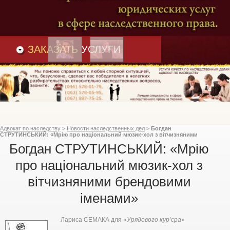
Преимущества
и
Вакансии
Статьи
ЗАКАЗАТЬ
УСЛУГИ
Адвокат по наследству
>
Новости наследственных дел
>
Богдан
СТРУТИНСЬКИЙ: «Мрію про національний мюзик-хол з вітчизняними
брендовими іменами»
Богдан СТРУТИНСЬКИЙ: «Мрію
про національний мюзик-хол з
вітчизняними брендовими
іменами»
Лариса СЕМАКА для «
Урядового кур’єра
»