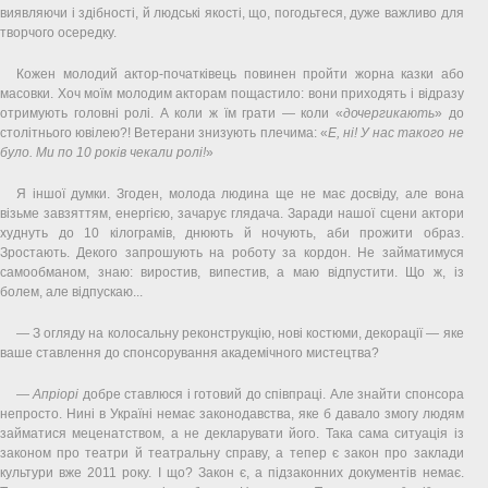
виявляючи і здібності, й людські якості, що, погодьтеся, дуже важливо для
творчого осередку.
Кожен молодий актор-початківець повинен пройти жорна казки або
масовки. Хоч моїм молодим акторам пощастило: вони приходять і відразу
отримують головні ролі. А коли ж їм грати — коли «
дочергикають
» до
столітнього ювілею?! Ветерани знизують плечима: «
Е, ні! У нас такого не
було. Ми по 10 років чекали ролі!
»
Я іншої думки. Згоден, молода людина ще не має досвіду, але вона
візьме завзяттям, енергією, зачарує глядача. Заради нашої сцени актори
худнуть до 10 кілограмів, днюють й ночують, аби прожити образ.
Зростають. Декого запрошують на роботу за кордон. Не займатимуся
самообманом, знаю: виростив, випестив, а маю відпустити. Що ж, із
болем, але відпускаю...
— З огляду на колосальну реконструкцію, нові костюми, декорації — яке
ваше ставлення до спонсорування академічного мистецтва?
—
Апріорі
добре ставлюся і готовий до співпраці. Але знайти спонсора
непросто. Нині в Україні немає законодавства, яке б давало змогу людям
займатися меценатством, а не декларувати його. Така сама ситуація із
законом про театри й театральну справу, а тепер є закон про заклади
культури вже 2011 року. І що? Закон є, а підзаконних документів немає.