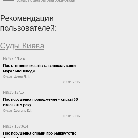
удалось с первого раза обжаловать
формирования независимой судебной системы
свое увольнение с должности через
на современном этапе факторов является
люстрацию, сообщает «Первая инстанция».
политическая составляющая».
Рекомендации
пользователей:
Суды Киева
№757/4/15-ц
Про стягнення коштів та відшкодування
моральної шкоди
Судья:
Цокол Л. І.
07.01.2015
№925/12/15
Про порушення провадження у справі 06
січня 2015 року ...
Судья:
Довгань К.І.
07.01.2015
№927/1573/14
Про порушення справи про банкрутство