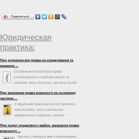
Поделиться…
Юридическая
практика:
Про усунення від права на спадкування та
надання ...
Особа може позбутися права
успадковувати спадкове майно за
законом, якщо довести, що дана особа
відмовилась у наданні догляду ...
Про визнання права власності на половину
частини ...
У юридичній практиці часто бувають
такі випадки, коли в питаннях
оформлення спадщини, законні
спадкоємці або спадкоємці за ...
Про поділ спадкового майна, визнання права
власності ...
Частки спадщини між спадкоємцями