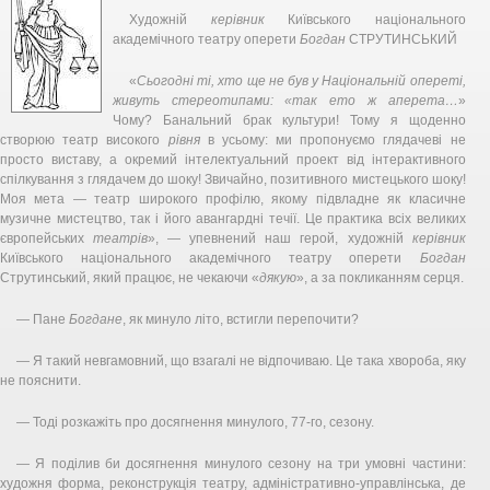
Художній
керівник
Київського національного
академічного театру оперети
Богдан
СТРУТИНСЬКИЙ
«
Сьогодні ті, хто ще не був у Національній опереті,
живуть стереотипами: «так ето ж аперета…
»
Чому? Банальний брак культури! Тому я щоденно
створюю театр високого
рівня
в усьому: ми пропонуємо глядачеві не
просто виставу, а окремий інтелектуальний проект від інтерактивного
спілкування з глядачем до шоку! Звичайно, позитивного мистецького шоку!
Моя мета — театр широкого профілю, якому підвладне як класичне
музичне мистецтво, так і його авангардні течії. Це практика всіх великих
європейських
театрів
», — упевнений наш герой, художній
керівник
Київського національного академічного театру оперети
Богдан
Струтинський, який працює, не чекаючи «
дякую
», а за покликанням серця.
— Пане
Богдане
, як минуло літо, встигли перепочити?
— Я такий невгамовний, що взагалі не відпочиваю. Це така хвороба, яку
не пояснити.
— Тоді розкажіть про досягнення минулого, 77-го, сезону.
— Я поділив би досягнення минулого сезону на три умовні частини:
художня форма, реконструкція театру, адміністративно-управлінська, де