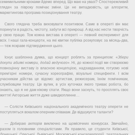
семимильними кроками йдемо вперед. Що маю на увазі? Спостережливий
глядач за півроку помічає зміни. Це не випадковість, це алгоритм,
маркетингова програма позиціонування театру.
Свого глядача треба виховувати позитивом. Саме в опереті він має
поринути в радість, чистоту, забути всі прикрощі. А від нас нести творчість
у свою працю. Тож кожна вистава в опереті — певний експеримент для
всіх. І наші гала-концерти, на які квитки публіка розкуповує за місяць-два,
— теж яскраве підтвердження цього.
Існує шаблонна думка, що концерт роблять за принципом: «
Збери
докупи абиякі номери, додай ведучого
». Ні, до кожної події ми створюємо
повноцінну виставу із власною концепцією, надзавданням, готуємо нові
прем’єрні номери, сучасну хореографію, візуальні спецефекти. І всім
учасникам дійства це відомо: артистам, режисерам, їхнім помічникам,
службовцям театру. Це вулик, в усіх куточках якого триває робота, бо
знають, що я не дам нікому спати. Якщо вони заснуть, то просплять своє
життя! Акторське життя дуже швидкоплинне…
— Солісти Київського національного академічного театру оперети не
поступляться вокалом оперним співакам. Де відшукуєте таланти?
— Добираю
акторів
виключно на щомісячних конкурсах. Звичайно,
разом із головними спеціалістами. Як правило, це студенти Київської,
Донецької, Одеської, Львівської, Московської
консерваторій
, театральних