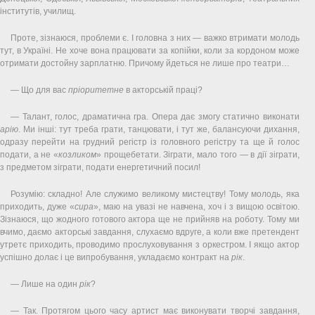
інститутів, училищ.
Проте, зізнаюся, проблеми є. І головна з них — важко втримати молодь
тут, в Україні. Не хоче вона працювати за копійки, коли за кордоном може
отримати достойну зарплатню. Причому йдеться не лише про театри…
— Що для вас
пріоритетне
в акторській праці?
— Талант, голос, драматична гра. Опера дає змогу статично виконати
арію
. Ми інші: тут треба грати, танцювати, і тут же, балансуючи дихання,
одразу перейти на грудний регістр із головного регістру та ще й голос
подати, а не «
козликом
» прощебетати. Зіграти, мало того — в дії зіграти,
з предметом зіграти, подати енергетичний посил!
Розумію: складно! Але служимо великому мистецтву! Тому молодь, яка
приходить, дуже «
сира
», маю на увазі не навчена, хоч і з вищою освітою.
Зізнаюся, що жодного готового актора ще не прийняв на роботу. Тому ми
вчимо, даємо акторські завдання, слухаємо вдруге, а коли вже претендент
утретє приходить, проводимо прослуховування з оркестром. І якщо актор
успішно долає і це випробування, укладаємо контракт на
рік
.
— Лише на один
рік
?
— Так. Протягом цього часу артист має виконувати творчі завдання,