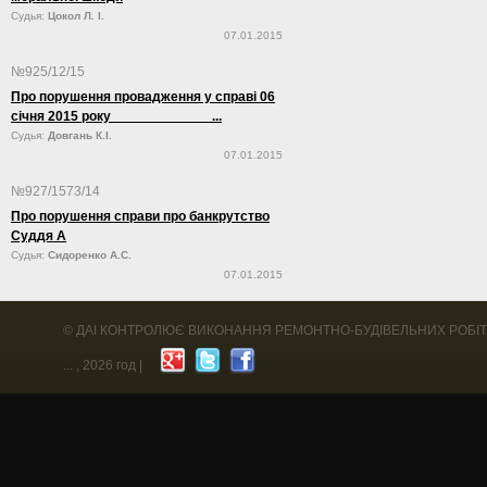
Судья:
Цокол Л. І.
07.01.2015
№925/12/15
Про порушення провадження у справі 06
січня 2015 року ...
Судья:
Довгань К.І.
07.01.2015
№927/1573/14
Про порушення справи про банкрутство
Суддя А
Судья:
Сидоренко А.С.
07.01.2015
©
ДАІ КОНТРОЛЮЄ ВИКОНАННЯ РЕМОНТНО-БУДІВЕЛЬНИХ РОБІТ
...
, 2026 год |