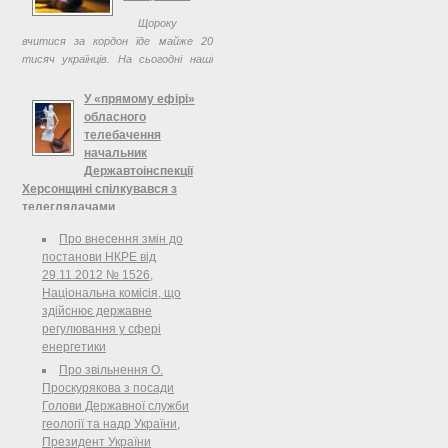
Щороку
вчитися за кордон їде майже 20
тисяч українців. На сьогодні наші
виші мають 4200 угод із
зарубіжними університетами,
У «прямому ефірі»
науково-дослідними установами та
обласного
дослідницькими центрами. Завдяки
телебачення
...
начальник
Державтоінспекції
Херсонщині спілкувався з
телеглядачами
Робочий день начальника
Про внесення змін до
Державтоінспекції Херсонщини
постанови НКРЕ від
полковника міліції Сергія Карпенка
29.11.2012 № 1526,
почався в студії обласної державної
Національна комісія, що
телерадіокомпанії Скіфія. Так, о 7-й
здійснює державне
годині ранку в прямому ефірі він ...
регулювання у сфері
енергетики
Про звільнення О.
Проскурякова з посади
Голови Державної служби
геології та надр України,
Президент України