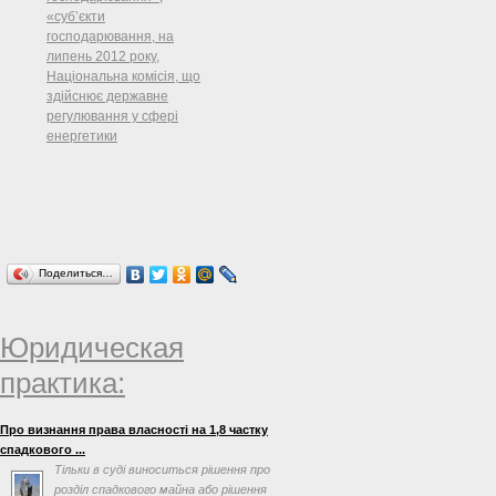
«суб’єкти
господарювання, на
липень 2012 року,
Національна комісія, що
здійснює державне
регулювання у сфері
енергетики
Поделиться…
Юридическая
практика:
Про визнання права власності на 1,8 частку
спадкового ...
Тільки в суді виноситься рішення про
розділ спадкового майна або рішення