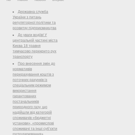
потрапило за кордон у місто Бонн.
Ідея виставки виникла в учасників
Державна служба
спільних українсько-німецьких
України з питань
археологічних робіт та наукових
регуляторної політики та
досліджень ...
розвитку підприємництва
До уваги водіїв! У
центральній частині міста
Києва 18 травня
тимчасово перекрито рух
транспорту
Про внесення змін до
нормативів
перерахування коштів з
поточних рахунків із
спеціальним режимом
використання
гарантованих
постачальників
природного газу, що
надійшли від категорій
споживачів «бюджетні
установи», «промислові
споживачі та інші суб’єкти
господарювання»,