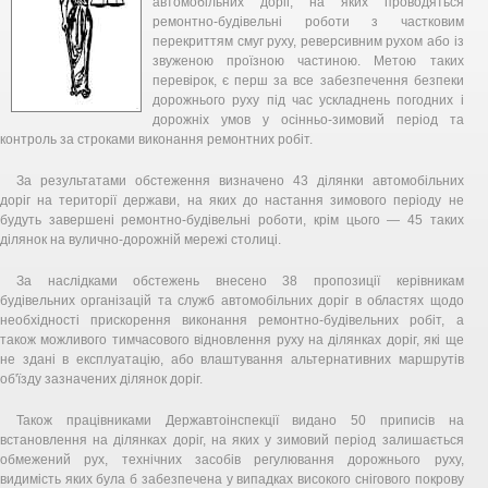
автомобільних доріг, на яких проводяться
ремонтно-будівельні роботи з частковим
перекриттям смуг руху, реверсивним рухом або із
звуженою проїзною частиною. Метою таких
перевірок, є перш за все забезпечення безпеки
дорожнього руху під час ускладнень погодних і
дорожніх умов у осінньо-зимовий період та
контроль за строками виконання ремонтних робіт.
За результатами обстеження визначено 43 ділянки автомобільних
доріг на території держави, на яких до настання зимового періоду не
будуть завершені ремонтно-будівельні роботи, крім цього — 45 таких
ділянок на вулично-дорожній мережі столиці.
За наслідками обстежень внесено 38 пропозиції керівникам
будівельних організацій та служб автомобільних доріг в областях щодо
необхідності прискорення виконання ремонтно-будівельних робіт, а
також можливого тимчасового відновлення руху на ділянках доріг, які ще
не здані в експлуатацію, або влаштування альтернативних маршрутів
об'їзду зазначених ділянок доріг.
Також працівниками Державтоінспекції видано 50 приписів на
встановлення на ділянках доріг, на яких у зимовий період залишається
обмежений рух, технічних засобів регулювання дорожнього руху,
видимість яких була б забезпечена у випадках високого снігового покрову