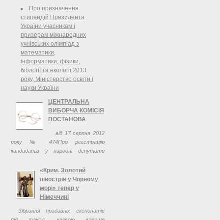
Про призначення
стипендій Президента
України учасникам і
призерам міжнародних
учнівських олімпіад з
математики,
інформатики, фізики,
біології та екології 2013
року, Міністерство освіти і
науки України
ЦЕНТРАЛЬНА
ВИБОРЧА КОМІСІЯ
ПОСТАНОВА
від 17 серпня 2012
року № 474Про реєстрацію
кандидатів у народні депутати
України, включених до виборчого
списку Політичної партії Народно-
«Крим. Золотий
трудовий союз України, у
півострів у Чорному
загальнодержавному
морі» тепер у
багатомандатному ...
Німеччині
Зібрання прадавніх експонатів
під такою назвою вперше