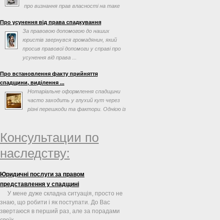
про визнання прав власності на таке
майно
Про усунення від права спадкування
За правовою допомогою до наших
юристів звернувся громадянин, який
просив правової допомоги у справі про
усунення від права ...
Про встановлення факту прийняття
спадщини, виділення ...
Нотаріальне оформлення спадщини
часто заходить у глухий кут через
різні перешкоди та фактори. Однією із
таких перешкод може ...
Консультации по
наследству:
Юридичні послуги за правом
представлення у спадщині
У мене дуже складна ситуація, просто не
знаю, що робити і як поступати. До Вас
звертаюся в перший раз, але за порадами
своїх ...