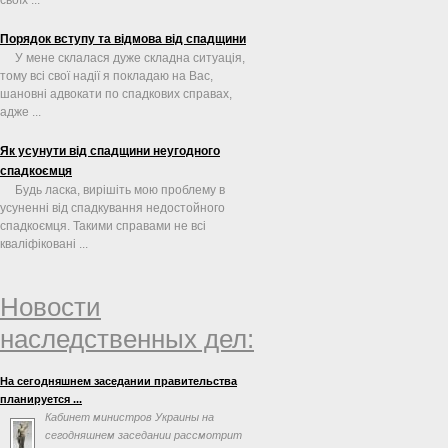
Порядок вступу та відмова від спадщини
У мене склалася дуже складна ситуація,
тому всі свої надії я покладаю на Вас,
шановні адвокати по спадкових справах,
адже ...
Як усунути від спадщини неугодного
спадкоємця
Будь ласка, вирішіть мою проблему в
усуненні від спадкування недостойного
спадкоємця. Такими справами не всі
кваліфіковані ...
Новости
наследственных дел:
На сегодняшнем заседании правительства
планируется ...
Кабинет министров Украины на
сегодняшнем заседании рассмотрит