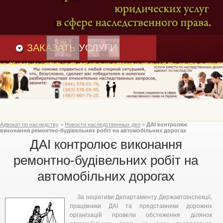
Преимущества
и
Вакансии
Статьи
ЗАКАЗАТЬ
УСЛУГИ
Адвокат по наследству
>
Новости наследственных дел
>
ДАІ контролює
виконання ремонтно-будівельних робіт на автомобільних дорогах
ДАІ контролює виконання
ремонтно-будівельних робіт на
автомобільних дорогах
За ініціативи Департаменту Державтоінспекції,
працівники ДАІ та представники дорожніх
організацій провели обстеження ділянок