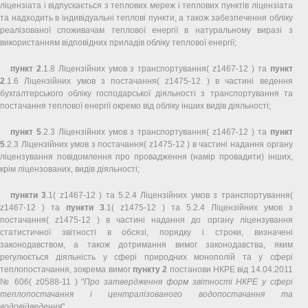
ліцензіата і відпускається з теплових мереж і теплових пунктів ліцензіата
та надходить в індивідуальні теплові пункти, а також забезпечення обліку
реалізованої споживачам теплової енергії в натуральному виразі з
використанням відповідних приладів обліку теплової енергії;
пункт 2
.1.8 Ліцензійних умов з транспортування( z1467-12 ) та
пункт
2
.1.6 Ліцензійних умов з постачання( z1475-12 ) в частині ведення
бухгалтерського обліку господарської діяльності з транспортування та
постачання теплової енергії окремо від обліку інших видів діяльності;
пункт 5
.2.3 Ліцензійних умов з транспортування( z1467-12 ) та
пункт
5
.2.3 Ліцензійних умов з постачання( z1475-12 ) в частині надання органу
ліцензування повідомлення про провадження (намір провадити) інших,
крім ліцензованих, видів діяльності;
пункти 3
.1( z1467-12 ) та 5.2.4 Ліцензійних умов з транспортування(
z1467-12 ) та
пункти 3
.1( z1475-12 ) та 5.2.4 Ліцензійних умов з
постачання( z1475-12 ) в частині надання до органу ліцензування
статистичної звітності в обсязі, порядку і строки, визначені
законодавством, а також дотримання вимог законодавства, яким
регулюється діяльність у сфері природних монополій та у сфері
теплопостачання, зокрема вимог
пункту 2
постанови НКРЕ від 14.04.2011
№ 606( z0588-11 ) "
Про затвердження форм звітності НКРЕ у сфері
теплопостачання і централізованого водопостачання та
водовідведення
".