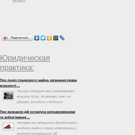
ВИДЕО
Поделиться…
Юридическая
практика:
Про поділ спадкового майна, визнання права
власності ...
Частки спадщини між спадкоємцями
можуть бути, як рівними, так і не
рівними, виходячи з декількох
факторів, таких як заповіт ...
Про визнання дій нотаріуса неправомірними
та зобов'язання ...
Нотаріусам заборонено безпідставно
вводити людей в паніку відмовляючи у
вчиненні нотаріальних дій