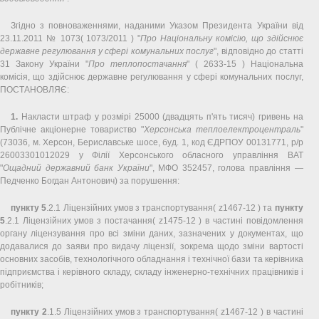
Згідно з повноваженнями, наданими Указом Президента України від
23.11.2011 № 1073( 1073/2011 ) "
Про Національну комісію, що здійснює
державне регулювання у сфері комунальних послуг
", відповідно до статті
31 Закону України "
Про теплопостачання
" ( 2633-15 ) Національна
комісія, що здійснює державне регулювання у сфері комунальних послуг,
ПОСТАНОВЛЯЄ:
1.
Накласти штраф у розмірі 25000 (двадцять п'ять тисяч) гривень на
Публічне акціонерне товариство "
Херсонська теплоелектроцентраль
"
(73036, м. Херсон, Бериславське шосе, буд. 1, код ЄДРПОУ 00131771, р/р
26003301012029 у Філії Херсонського обласного управління ВАТ
"
Ощадний державний банк України
", МФО 352457, голова правління —
Педченко Богдан Антонович) за порушення:
пункту 5
.2.1 Ліцензійних умов з транспортування( z1467-12 ) та
пункту
5
.2.1 Ліцензійних умов з постачання( z1475-12 ) в частині повідомлення
органу ліцензування про всі зміни даних, зазначених у документах, що
додавалися до заяви про видачу ліцензії, зокрема щодо зміни вартості
основних засобів, технологічного обладнання і технічної бази та керівника
підприємства і керівного складу, складу інженерно-технічних працівників і
робітників;
пункту 2
.1.5 Ліцензійних умов з транспортування( z1467-12 ) в частині