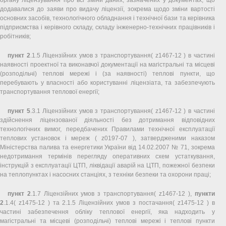
додавалися до заяви про видачу ліцензії, зокрема щодо зміни вартості
основних засобів, технологічного обладнання і технічної бази та керівника
підприємства і керівного складу, складу інженерно-технічних працівників і
робітників;
пункт 2
.1.5 Ліцензійних умов з транспортування( z1467-12 ) в частині
наявності проектної та виконавчої документації на магістральні та місцеві
(розподільчі) теплові мережі і (за наявності) теплові пункти, що
перебувають у власності або користуванні ліцензіата, та забезпечують
транспортування теплової енергії;
пункт 5
.3.1 Ліцензійних умов з транспортування( z1467-12 ) в частині
здійснення ліцензованої діяльності без дотримання відповідних
технологічних вимог, передбачених Правилами технічної експлуатації
теплових установок і мереж ( z0197-07 ), затвердженими наказом
Міністерства палива та енергетики України від 14.02.2007 № 71, зокрема
недотримання термінів перегляду оперативних схем устаткування,
інструкцій з експлуатації ЦТП, ліквідації аварій на ЦТП, пожежної безпеки
на теплопунктах і насосних станціях, з техніки безпеки та охорони праці;
пункт 2
.1.7 Ліцензійних умов з транспортування( z1467-12 ),
пункти
2
.1.4( z1475-12 ) та 2.1.5 Ліцензійних умов з постачання( z1475-12 ) в
частині забезпечення обліку теплової енергії, яка надходить у
магістральні та місцеві (розподільчі) теплові мережі і теплові пункти