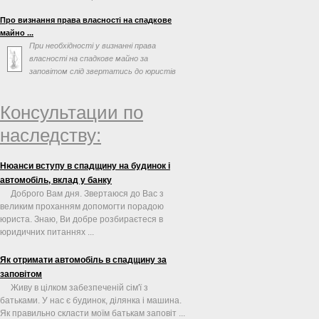
Про визнання права власності на спадкове
майно ...
При необхідності у визнанні права
власності на спадкове майно за
заповітом слід звертатись до юристів
по спадковим справам. ...
Консультации по
наследству:
Нюанси вступу в спадщину на будинок і
автомобіль, вклад у банку
Доброго Вам дня. Звертаюся до Вас з
великим проханням допомогти порадою
юриста. Знаю, Ви добре розбираєтеся в
юридичних питаннях ...
Як отримати автомобіль в спадщину за
заповітом
Живу в цілком забезпеченій сім'ї з
батьками. У нас є будинок, ділянка і машина.
Як правильно скласти моїм батькам заповіт ...