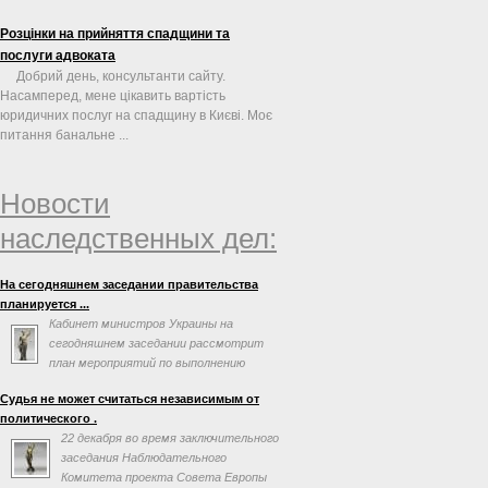
Розцінки на прийняття спадщини та
послуги адвоката
Добрий день, консультанти сайту.
Насамперед, мене цікавить вартість
юридичних послуг на спадщину в Києві. Моє
питання банальне ...
Новости
наследственных дел:
На сегодняшнем заседании правительства
планируется ...
Кабинет министров Украины на
сегодняшнем заседании рассмотрит
план мероприятий по выполнению
соглашения об ассоциации с
Судья не может считаться независимым от
Евросоюзом. Об этом говорится в повестке дня
политического .
заседания на сайте правительства.
22 декабря во время заключительного
заседания Наблюдательного
Комитета проекта Совета Европы