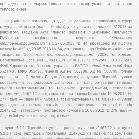
провадження господарської діяльності з транспортування та постачання
теплової енергії
Національною комісією, що здійснює державне регулювання у сфері
комунальних послуг (далі — Комісія), у результаті розгляду 05.07.2013 на
відкритому засіданні Акта планової перевірки ліцензованої діяльності
Публічного акціонерного товариства "
Херсонська
теплоелектроцентраль
" від 27.06.2013 № 44, проведеної на підставі
наказу Комісії від 20.05.2013 № 64, установлено, що Публічне акціонерне
товариство "
Херсонська теплоелектроцентраль
" (73036, м. Херсон,
Бериславське шосе, буд. 1, код ЄДРПОУ 00131771, р/р 26003301012029 у
Філії Херсонського обласного управління ВАТ "
Ощадний державний банк
України
", МФО 352457, ліцензії АВ № 500708, АВ № 500709, голова
правління — Педченко Богдан Антонович) порушило Ліцензійні умови
провадження господарської діяльності з транспортування теплової
енергії магістральними та місцевими (розподільчими) тепловими
мережами( z1467-12 ), затверджені постановою Комісії від 10.08.2012 №
277 (далі — Ліцензійні умови з транспортування), та Ліцензійні умови
провадження господарської діяльності з постачання теплової енергії(
z1475-12 ), затверджені постановою Комісії від 10.08.2012 № 278 (далі —
Ліцензійні умови з постачання), а саме:
пункт 5
.2.1 Ліцензійних умов з транспортування( z1467-12 ) та
пункт
5
.2.1 Ліцензійних умов з постачання( z1475-12 ) в частині повідомлення
органу ліцензування про всі зміни даних, зазначених у документах, що