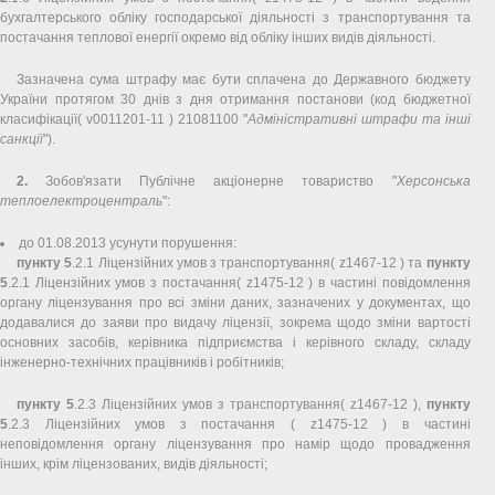
бухгалтерського обліку господарської діяльності з транспортування та
постачання теплової енергії окремо від обліку інших видів діяльності.
Зазначена сума штрафу має бути сплачена до Державного бюджету
України протягом 30 днів з дня отримання постанови (код бюджетної
класифікації( v0011201-11 ) 21081100 "
Адміністративні штрафи та інші
санкції
").
2.
Зобов'язати Публічне акціонерне товариство "
Херсонська
теплоелектроцентраль
":
до 01.08.2013 усунути порушення:
пункту 5
.2.1 Ліцензійних умов з транспортування( z1467-12 ) та
пункту
5
.2.1 Ліцензійних умов з постачання( z1475-12 ) в частині повідомлення
органу ліцензування про всі зміни даних, зазначених у документах, що
додавалися до заяви про видачу ліцензії, зокрема щодо зміни вартості
основних засобів, керівника підприємства і керівного складу, складу
інженерно-технічних працівників і робітників;
пункту 5
.2.3 Ліцензійних умов з транспортування( z1467-12 ),
пункту
5
.2.3 Ліцензійних умов з постачання ( z1475-12 ) в частині
неповідомлення органу ліцензування про намір щодо провадження
інших, крім ліцензованих, видів діяльності;