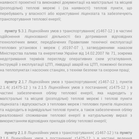
наявності проектної та виконавчої документації на магістральні та місцеві
(розподільчі) теплові мережі і (за наявності) теплові пункти, що
перебувають у власності або користуванні ліцензіата та забезпечують
транспортування теплової енергії;
пункту 5
.3.1 Ліцензійних умов з транспортування( z1467-12 ) в частині
здійснення ліцензованої діяльності без дотримання відповідних
технологічних вимог, передбачених Правилами технічної експлуатації
теплових установок і мереж ( z0197-07 ), затвердженими наказом
Міністерства палива та енергетики України від 14.02.2007 № 71, зокрема
недотримання термінів перегляду оперативних схем устаткування,
інструкцій з експлуатації ЦТП, ліквідації аварій на ЦТП, пожежної безпеки
на теплопунктах і насосних станціях, з техніки безпеки та охорони праці;
пункту 2
.1.7 Ліцензійних умов з транспортування( z1467-12 ), пунктів
2.1.4( z1475-12 ) та 2.1.5 Ліцензійних умов з постачання( z1475-12 ) в
частині забезпечення обліку теплової енергії, яка надходить у
магістральні та місцеві (розподільчі) теплові мережі і теплові пункти
ліцензіата і відпускається з теплових мереж і теплових пунктів ліцензіата
та надходить в індивідуальні теплові пункти, а також забезпечення обліку
реалізованої споживачам теплової енергії в натуральному виразі з
використанням відповідних приладів обліку теплової енергії;
пункту 2
.1.8 Ліцензійних умов з транспортування( z1467-12 ) та
пункту
2
.1.6 Ліцензійних умов з постачання( z1475-12 ) в частині ведення