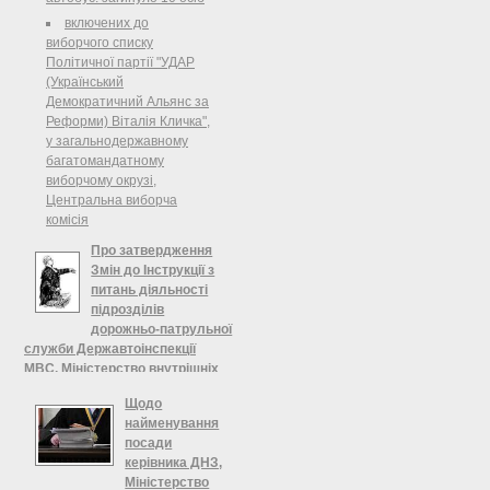
включених до
виборчого списку
Політичної партії "УДАР
(Український
Демократичний Альянс за
Реформи) Віталія Кличка",
у загальнодержавному
багатомандатному
виборчому окрузі,
Центральна виборча
комісія
Про затвердження
Змін до Інструкції з
питань діяльності
підрозділів
дорожньо-патрульної
служби Державтоінспекції
МВС, Міністерство внутрішніх
справ України
Щодо
Зареєстровано в Міністерстві
найменування
юстиції України 28 листопада 2012
посади
р. за № 1992/22304 Про
керівника ДНЗ,
затвердження Змін до Інструкції з
Міністерство