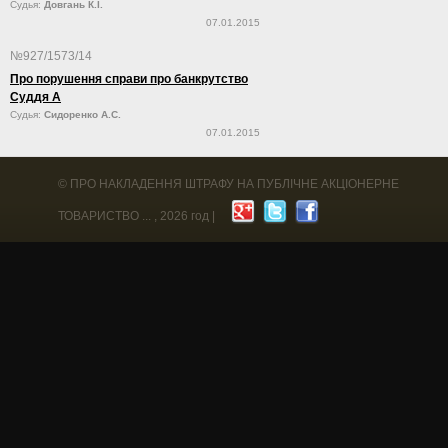
Судья:
Довгань К.І.
07.01.2015
№927/1573/14
Про порушення справи про банкрутство
Суддя А
Судья:
Сидоренко А.С.
07.01.2015
©
ПРО НАКЛАДЕННЯ ШТРАФУ НА ПУБЛІЧНЕ АКЦІОНЕРНЕ
ТОВАРИСТВО ...
, 2026 год |