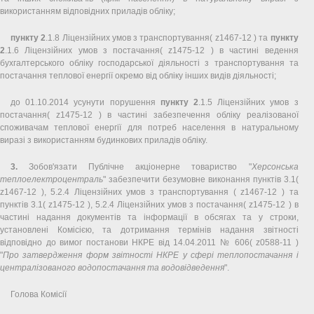
використанням відповідних приладів обліку;
пункту 2
.1.8 Ліцензійних умов з транспортування( z1467-12 ) та
пункту
2
.1.6 Ліцензійних умов з постачання( z1475-12 ) в частині ведення
бухгалтерського обліку господарської діяльності з транспортування та
постачання теплової енергії окремо від обліку інших видів діяльності;
до 01.10.2014 усунути порушення
пункту 2
.1.5 Ліцензійних умов з
постачання( z1475-12 ) в частині забезпечення обліку реалізованої
споживачам теплової енергії для потреб населення в натуральному
виразі з використанням будинкових приладів обліку.
3.
Зобов'язати Публічне акціонерне товариство "
Херсонська
теплоелектроцентраль
" забезпечити безумовне виконання пунктів 3.1(
z1467-12 ), 5.2.4 Ліцензійних умов з транспортування ( z1467-12 ) та
пунктів 3.1( z1475-12 ), 5.2.4 Ліцензійних умов з постачання( z1475-12 ) в
частині надання документів та інформації в обсягах та у строки,
установлені Комісією, та дотримання термінів надання звітності
відповідно до вимог постанови НКРЕ від 14.04.2011 № 606( z0588-11 )
"
Про затвердження форм звітності НКРЕ у сфері теплопостачання і
централізованого водопостачання та водовідведення
".
Голова Комісії