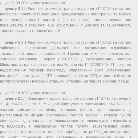
до 01.09.2013 усунути порушення:
пункту 2
.1.5 Ліцензійних умов з транспортування( z1467-12 ) в частині
наявності проектної та виконавчої документації на магістральні та місцеві
(розподільчі) теплові мережі і (за наявності) теплові пункти, що
перебувають у власності або користуванні ліцензіата та забезпечують
транспортування теплової енергії;
пункту 5
.3.1 Ліцензійних умов з транспортування( z1467-12 ) в частині
здійснення ліцензованої діяльності без дотримання відповідних
технологічних вимог, передбачених Правилами технічної експлуатації
теплових установок і мереж ( z0197-07 ), затвердженими наказом
Міністерства палива та енергетики України від 14.02.2007 № 71, зокрема
недотримання термінів перегляду оперативних схем устаткування,
інструкцій з експлуатації ЦТП, ліквідації аварій на ЦТП, пожежної безпеки
на теплопунктах і насосних станціях, з техніки безпеки та охорони праці;
до 01.10.2013 усунути порушення:
пункту 2
.1.7 Ліцензійних умов з транспортування( z1467-12 ) та пунктів
2.1.4( z1475-12 ) та 2.1.5 Ліцензійних умов з постачання( z1475-12 ) в
частині забезпечення обліку теплової енергії, яка надходить у
магістральні та місцеві (розподільчі) теплові мережі і теплові пункти
ліцензіата і відпускається з теплових мереж і теплових пунктів ліцензіата
та надходить в індивідуальні теплові пункти, забезпечення обліку
реалізованої споживачам теплової енергії для потреб бюджетних установ
та інших споживачів (крім населення) в натуральному виразі з