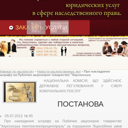
Преимущества
и
Вакансии
Статьи
ЗАКАЗАТЬ
УСЛУГИ
Адвокат по наследству
>
Новости наследственных дел
>
Про накладення
штрафу на Публічне акціонерне товариство "Херсонська
теплоелектроцентраль" за порушення Ліцензійних умов провадження
НАЦІОНАЛЬНА КОМІСІЯ, ЩО ЗДІЙСНЮЄ
господарської діяльності з транспортування та постачання теплової енергії,
Національна комісія, що здійснює державне регулювання у сфері
ДЕРЖАВНЕ РЕГУЛЮВАННЯ У СФЕРІ
комунальних послуг
КОМУНАЛЬНИХ ПОСЛУГ
ПОСТАНОВА
05.07.2013 № 95
Про накладення штрафу на Публічне акціонерне товариство
"
Херсонська теплоелектроцентраль
" за порушення Ліцензійних умов