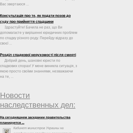
Вас звертаюся ...
Консультація про те, як подати позов до
суду про прийняття спадщини
Здрастуйте! Бачила не раз, що Ви
допомагаєте у вирішенні юридичних проблем
по спадку різного роду. Перейду відразу до
своєї ...
Розділ спадкової нерухомості після смерті
Добрий день, шановні юристи по
спадкових спорах! У мене виникла ситуація, з
якою просто своїми знаннями, незважаючи
на те, ...
Новости
наследственных дел:
На сегодняшнем заседании правительства
планируется ...
Кабинет министров Украины на