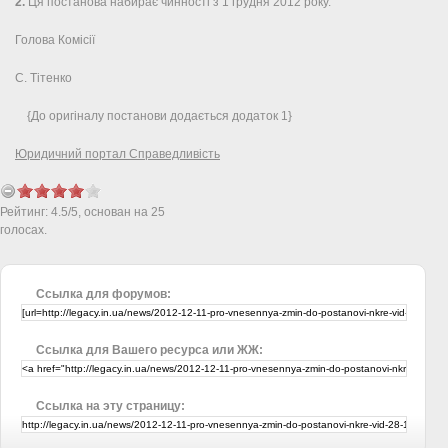
2.
Ця постанова набирає чинності з 1 грудня 2012 року.
Голова Комісії
С. Тітенко
{До оригіналу постанови додається додаток 1}
Юридичний портал Справедливість
Рейтинг:
4.5
/
5
, основан на
25
голосах.
Ссылка для форумов:
Ссылка для Вашего ресурса или ЖЖ:
Ссылка на эту страницу: