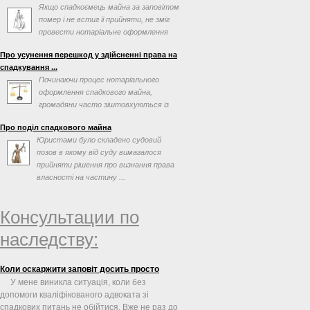
Якщо спадкоємець майна за заповітом
помер і не встиг її прийняти, не зміг
провести нотаріальне оформлення
після відкриття ...
Про усунення перешкод у здійсненні права на
спадкування ...
Починаючи процес нотаріального
оформлення спадкового майна,
громадяни часто зіштовхуються із
перешкодами, які можна вирішити ...
Про поділ спадкового майна
Юристами було складено судовий
позов в якому від суду вимагалося
прийняти рішення про визнання права
власності на частину ...
Консультации по
наследству:
Коли оскаржити заповіт досить просто
У мене виникла ситуація, коли без
допомоги кваліфікованого адвоката зі
спадкових питань не обійтися. Вже не раз до