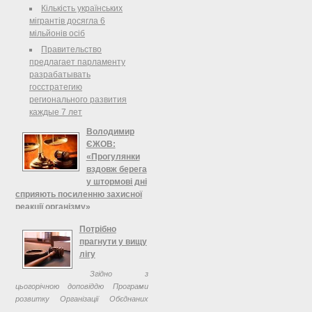
Кількість українських
мігрантів досягла 6
мільйонів осіб
Правительство
предлагает парламенту
разрабатывать
госстратегию
регионального развития
каждые 7 лет
Володимир
ЄЖОВ:
«Прогулянки
вздовж берега
у штормові дні
сприяють посиленню захисної
реакції організму»
Так склалось, що майже 80%
Потрібно
українців місцем своєї відпустки
прагнути у вищу
обирають Крим. Адже саме тут
лігу
гармонійно поєдналися море, ліс,
Згідно з
гори, степ. Це дає змогу наситити
цьогорічною доповіддю Програми
змучений організм здоровям. Але, як
розвитку Організації Обєднаних
...
Націй, індекс людського розвитку