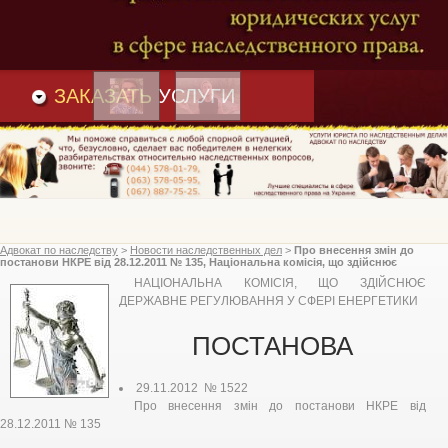
Преимущества
и
Вакансии
Статьи
ЗАКАЗАТЬ
УСЛУГИ
Адвокат по наследству
>
Новости наследственных дел
>
Про внесення змін до
постанови НКРЕ від 28.12.2011 № 135, Національна комісія, що здійснює
державне регулювання у сфері енергетики
НАЦІОНАЛЬНА КОМІСІЯ, ЩО ЗДІЙСНЮЄ
ДЕРЖАВНЕ РЕГУЛЮВАННЯ У СФЕРІ ЕНЕРГЕТИКИ
ПОСТАНОВА
29.11.2012 № 1522
Про внесення змін до постанови НКРЕ від
28.12.2011 № 135