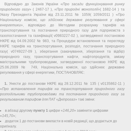
Відповідно до Законів України «
Про засади функціонування ринку
природного газу
» ( 2467-17 ), «
Про природні монополії
»( 1682-14 ) та
Указу Президента України від 23.11.2011 № 1059( 1059/2011 ) «
Про
Національну комісію, що здійснює державне регулювання у сфері
енергетики
», відповідно до Методики розрахунку тарифів на
транспортування та постачання природного газу для підприємств з
газопостачання та газифікації( v0983227-02 ), затвердженої постановою
НКРЕ від 04.09.2002 № 983, та Процедури встановлення та перегляду
НКРЕ тарифів на транспортування, розподіл, постачання природного
газу( v0749227-09 ), зберігання (закачування, зберігання та відбір)
природного газу, транспортування нафти, нафтопродуктів, аміаку
магістральними трубопроводами, затвердженої постановою НКРЕ від
25.06.2009 № 749, Національна комісія, що здійснює державне
регулювання у сфері енергетики, ПОСТАНОВЛЯЄ:
1.
Унести до постанови НКРЕ від 28.12.2011 № 135 ( v0135862-11 )
«
Про встановлення тарифів на транспортування природного газу
розподільними трубопроводами та постачання природного газу за
регульованим тарифом для ПАТ «Дніпрогаз
» такі зміни:
в абзаці другому
пункту 1
цифри «
146,20
» замінити цифрами
«
145,70
»;
додаток 1 до постанови викласти в новій редакції, що додається до
оригіналу.