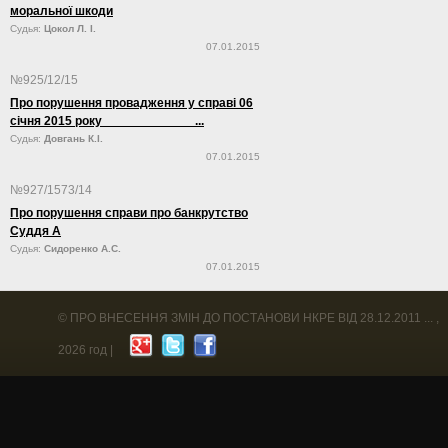
моральної шкоди
Судья:
Цокол Л. І.
07.01.2015
№925/12/15
Про порушення провадження у справі 06
січня 2015 року ...
Судья:
Довгань К.І.
07.01.2015
№927/1573/14
Про порушення справи про банкрутство
Суддя А
Судья:
Сидоренко А.С.
07.01.2015
©
ПРО ВНЕСЕННЯ ЗМІН ДО ПОСТАНОВИ НКРЕ ВІД 28.12.2011 ...
,
2026 год |