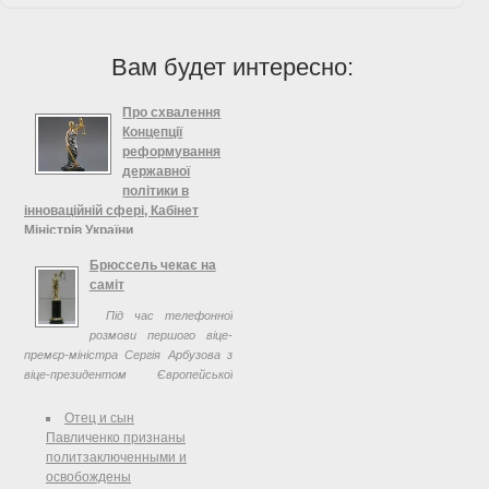
Вам будет интересно:
Про схвалення
Концепції
реформування
державної
політики в
інноваційній сфері, Кабінет
Міністрів України
Про схвалення Концепції
Брюссель чекає на
реформування державної політики в
саміт
інноваційній сфері 1. Схвалити
Під час телефонної
Концепцію реформування державної
розмови першого віце-
політики в інноваційній сфері, що
премєр-міністра Сергія Арбузова з
додається.
віце-президентом Європейської
комісії, комісаром з питань
економічної та фінансової політики
Отец и сын
Оллі Реном обговорено підготовку
Павличенко признаны
...
политзаключенными и
освобождены