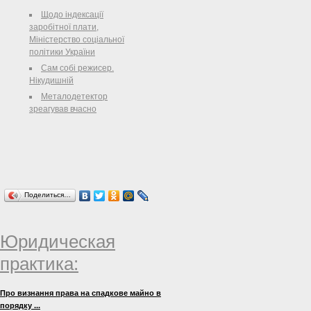
(ІЛР) України в 2012 році становить
Щодо індексації
0,740. Це дало змогу нашій країні
заробітної плати,
посісти 78 позицію ...
Міністерство соціальної
політики України
Сам собі режисер.
Нікудишній
Металодетектор
зреагував вчасно
Поделиться…
Юридическая
практика:
Про визнання права на спадкове майно в
порядку ...