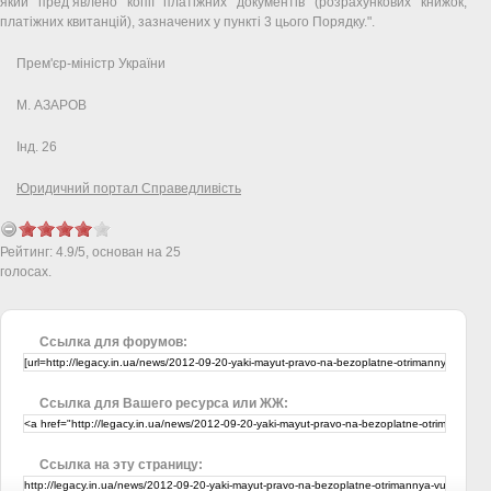
який пред’явлено копії платіжних документів (розрахункових книжок,
платіжних квитанцій), зазначених у пункті 3 цього Порядку.".
Прем'єр-міністр України
М. АЗАРОВ
Інд. 26
Юридичний портал Справедливість
Рейтинг:
4.9
/
5
, основан на
25
голосах.
Ссылка для форумов:
Ссылка для Вашего ресурса или ЖЖ:
Ссылка на эту страницу: