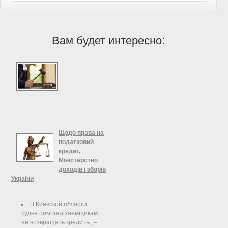
Вам будет интересно:
Щодо права на
податковий
кредит,
Міністерство
доходів і зборів
України
Щодо права на податковий
кредит Міністерство доходів і
В Киевской области
зборів України розглянуло запит
судья помогал заемщикам
<...> щодо права на податковий
не возвращать кредиты, –