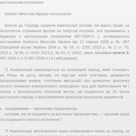
центральним опаленням
Кабінет Міністрів України постановляє:
Внести до Порядку надання компенсації особам, які мають право на
безоплатне отримання вугілля на побутові потреби, але проживають у
будинках з центральним опаленням( 887-2009-п ), затвердженого
постановою Кабінету Міністрів України від 12 серпня 2009 р. № 887
(Офіційний вісник України, 2009 р., № 64, ст. 2250; 2010 р., № 2, ст. 70;
2011 р., № 94, ст. 3426; 2012 р., № 43, ст. 1662), зміни, виклавши
пункти 3
(
887-2009-п ) і 5( 887-2009-п ) в такій редакції:
"3. Компенсація нараховується за попередній період, який становить
не більш як шість місяців, на підставі копій платіжних документів
(розрахункових книжок, платіжних квитанцій) про щомісячну фактичну
оплату спожитих електроенергії, природного газу для приготування їжі і
послуг з центрального опалення житла, що подаються до 25 числа
наступного періоду з пред’явленням оригіналів зазначених документів:
працівниками — вугільному підприємству;
особами, які не працюють на вугільних підприємствах, — органам праці
та соціального захисту населення.";
"5. Компенсація виплачується через уповноважені банки за період, за