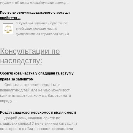
усунення від права на спадкування сестер ...
Про встановлення додаткового строку для
прийняття ...
У юридичній практиці юристів по
спадковим справам часто
зустрічаються справи пов'язані із
оформлення спадщини, в яких
спадкоємці ...
Консультации по
наследству:
Обов'язкова частка у спадщині та вступ у
права за заповітом
Оскільки я вже пенсіонерка і маю
повнолітніх дітей, але не маю можливості
купити їм квартири, хочу від Вас отримати
пораду ...
Розділ спадкової нерухомості після смерті
Добрий день, шановні юристи по
спадкових спорах! У мене виникла ситуація, з
якою просто своїми знаннями, незважаючи