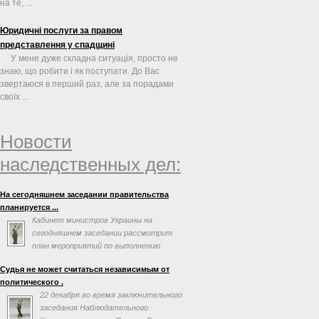
на те, ...
Юридичні послуги за правом
представлення у спадщині
У мене дуже складна ситуація, просто не
знаю, що робити і як поступати. До Вас
звертаюся в перший раз, але за порадами
своїх ...
Новости
наследственных дел:
На сегодняшнем заседании правительства
планируется ...
Кабинет министров Украины на
сегодняшнем заседании рассмотрит
план мероприятий по выполнению
соглашения об ассоциации с
Судья не может считаться независимым от
Евросоюзом. Об этом говорится в повестке дня
политического .
заседания на сайте правительства.
22 декабря во время заключительного
заседания Наблюдательного