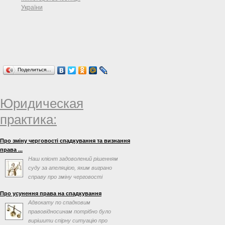
України
Поделиться…
Юридическая
практика:
Про зміну черговості спадкування та визнання
права ...
Наш клієнт задоволений рішенням
суду за апеляцією, яким виграно
справу про зміну черговості
спадкування та визнання права ...
Про усунення права на спадкування
Адвокату по спадковим
правовідносинам потрібно було
вирішити спірну ситуацію про