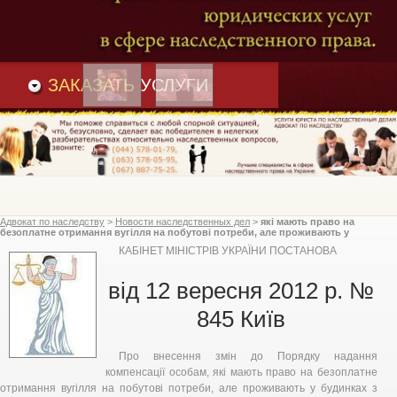
Преимущества
и
Вакансии
Статьи
ЗАКАЗАТЬ
УСЛУГИ
Адвокат по наследству
>
Новости наследственных дел
>
які мають право на
безоплатне отримання вугілля на побутові потреби, але проживають у
будинках з центральним опаленням, Кабінет Міністрів України
КАБІНЕТ МІНІСТРІВ УКРАЇНИ ПОСТАНОВА
від 12 вересня 2012 р. №
845 Київ
Про внесення змін до Порядку надання
компенсації особам, які мають право на безоплатне
отримання вугілля на побутові потреби, але проживають у будинках з