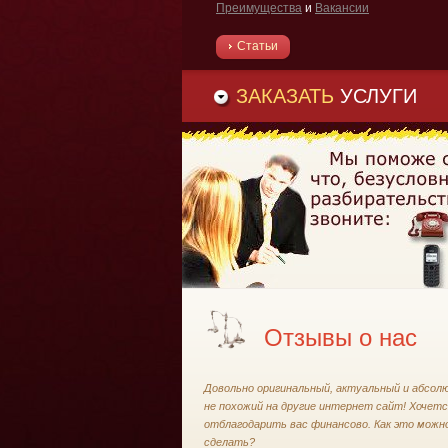
Преимущества
и
Вакансии
Статьи
ЗАКАЗАТЬ
УСЛУГИ
Отзывы о нас
Довольно оригинальный, актуальный и абсол
не похожий на другие интернет сайт! Хочет
отблагодарить вас финансово. Как это можн
сделать?