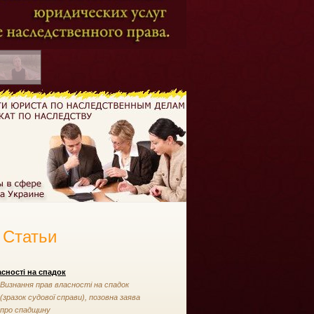
Статьи
сності на спадок
Визнання прав власності на спадок
(зразок судової справи), позовна заява
про спадщину