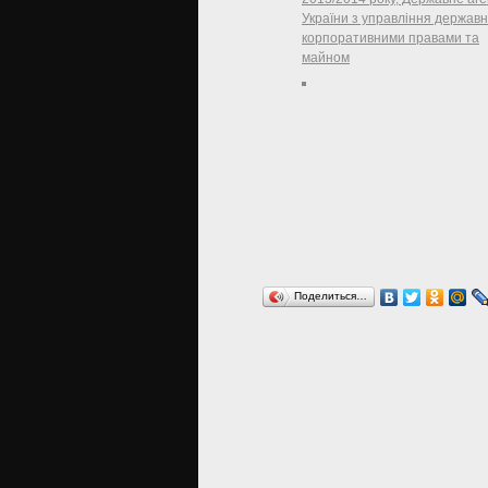
України з управління держав
корпоративними правами та
майном
Поделиться…