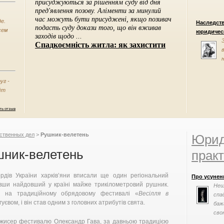
е.
Наследст
сем
юридическ
уг -
ёт
ть отзыв
ственных дел
>
Рушник-велетень
Юрид
ник-велетень
практ
рдів України харків’яни вписали ще один регіональний
Про усунен
ивши найдовший у країні майже трикілометровий рушник.
Нещ
и на традиційному обрядовому фестивалі «
Весілля в
спа
гуєвом, і він став одним з головних атрибутів свята.
баж
сво
ежисер фестивалю Олександр Гава, за давньою традицією