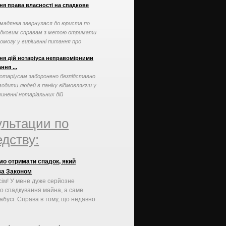
ня права власності на спадкове
мадянка звернулася до юриста по
адковим справам з метою отримати
омогу у вирішенні питання про
нання права власності ...
ня дій нотаріуса неправомірними
ння ...
отаріусам заборонено безпідставно
водити людей в паніку відмовляючи у
чиненні нотаріальних дій
ультации по
дству:
о отримати спадок, який
за Законом
сім! У мене дуже серйозне
о спадкування майна, а саме
бабусі. Справа в тому, що недавно