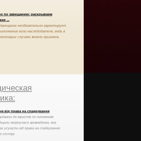
во по завещанию: раскрываем
ие ...
Завещание необязательно гарантирует
выполнение воли наследодателя, ведь в
некоторых случаях можно признать
завещание недействительным
ическая
ика:
ня від права на спадкування
одавно до юристів по питанням
дщини звернулася громадянка, яка
ає усунути від права на спадкування
ю сестру