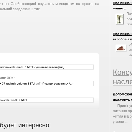
Про визнан
ик на Слобожанщині вручають молодятам на щастя, на
майно ...
альний завдовжки 2 тис.
Гро
сп
доп
виз
Про визнан
та зобов'яза
Н
в
в
Конс
 или ЖЖ:
насле
Допоможем
належить 
Привіт у
питання пр
житла від 
у мене ...
будет интересно: