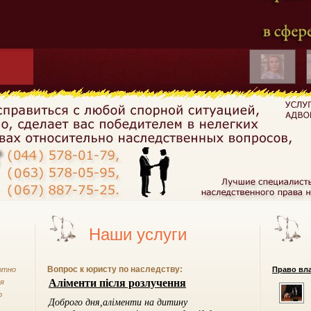
Наши услуги
Вопрос к юристу по наследству:
ютно
Право вла
ся
о