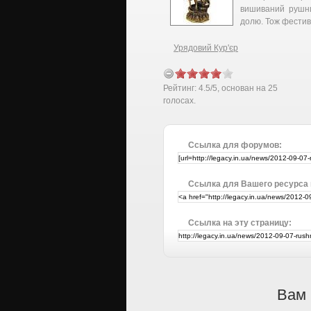
вишиваний рушн
долю. Тож фестив
Урядовий Кур'єр
Рейтинг:
4.5
/
5
, основан на
25
голосах.
Ссылка для форумов:
Ссылка для Вашего ресурса
Ссылка на эту страницу:
Вам 