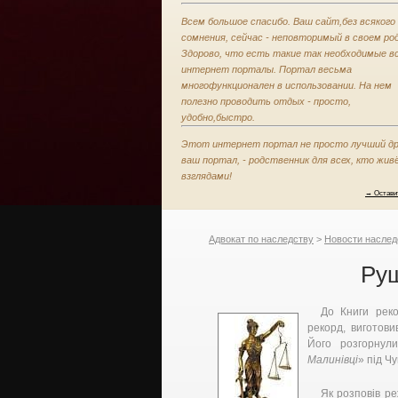
Всем большое спасибо. Ваш сайт,без всякого
сомнения, сейчас - неповторимый в своем род
Здорово, что есть такие так необходимые в
интернет порталы. Портал весьма
многофункционален в использовании. На нем
полезно проводить отдых - просто,
удобно,быстро.
Этот интернет портал не просто лучший др
ваш портал, - родственник для всех, кто жив
взглядами!
→ Остави
Адвокат по наследству
>
Новости наслед
Руш
До Книги реко
рекорд, виготов
Його розгорнул
Малинівці
» під Чу
Як розповів р