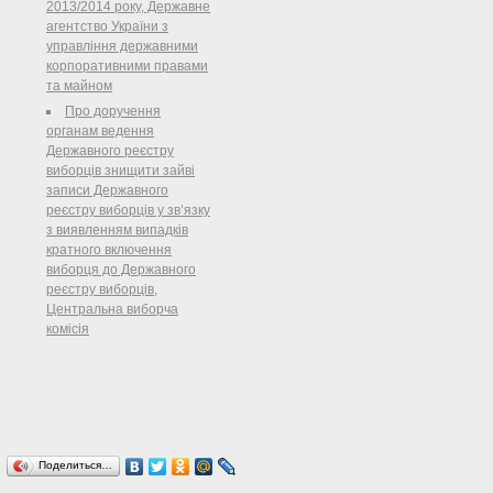
України( 2487-17 ) "Про вибори
2013/2014 року, Державне
депутатів Верховної Ради
агентство України з
Автономної Республіки Крим,
управління державними
місцевих рад та сільських,
корпоративними правами
селищних, міських голів" Верховна
та майном
Рада України постановляє:
Про доручення
органам ведення
Державного реєстру
виборців знищити зайві
записи Державного
реєстру виборців у зв’язку
з виявленням випадків
кратного включення
виборця до Державного
реєстру виборців,
Центральна виборча
комісія
Поделиться…