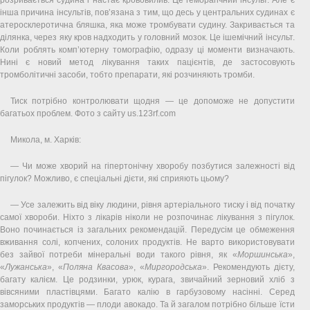
інша причина інсультів, пов’язана з тим, що десь у центральних судинах є
атеросклеротична бляшка, яка може тромбувати судину. Закривається та
ділянка, через яку кров надходить у головний мозок. Це ішемічний інсульт.
Коли роблять комп’ютерну томографію, одразу ці моменти визначають.
Нині є новий метод лікування таких пацієнтів, де застосовують
тромболітичні засоби, тобто препарати, які розчиняють тромби.
Тиск потрібно контролювати щодня — це допоможе не допустити
багатьох проблем. Фото з сайту us.123rf.com
Микола, м. Харків:
— Чи може хворий на гіпертонічну хворобу позбутися залежності від
пігулок? Можливо, є спеціальні дієти, які сприяють цьому?
— Усе залежить від віку людини, рівня артеріального тиску і від початку
самої хвороби. Ніхто з лікарів ніколи не розпочинає лікування з пігулок.
Воно починається із загальних рекомендацій. Передусім це обмеження
вживання солі, копчених, солоних продуктів. Не варто використовувати
без зайвої потреби мінеральні води такого рівня, як «
Моршинська
»,
«
Лужанська
», «
Поляна Квасова
», «
Миргородська
». Рекомендують дієту,
багату калієм. Це родзинки, урюк, курага, звичайний зерновий хліб з
вівсяними пластівцями. Багато калію в гарбузовому насінні. Серед
заморських продуктів — плоди авокадо. Та й загалом потрібно більше їсти