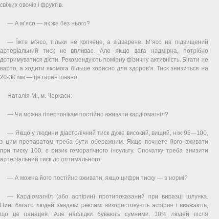
свіжих овочів і фруктів.
— А м’ясо — як же без нього?
— Їжте м’ясо, тільки не копчене, а відварене. М’ясо на підвищений
артеріальний тиск не впливає. Але якщо вага надмірна, потрібно
дотримуватися дієти. Рекомендують помірну фізичну активність. Бігати не
варто, а ходити якомога більше корисно для здоров’я. Тиск знизиться на
20-30 мм — це гарантовано.
Наталія М., м. Черкаси:
— Чи можна гіпертонікам постійно вживати кардіомагніл?
— Якщо у людини діастолічний тиск дуже високий, вищий, ніж 95—100,
з цим препаратом треба бути обережним. Якщо почнете його вживати
при тиску 100, є ризик геморагічного інсульту. Спочатку треба знизити
артеріальний тиск до оптимального.
— А можна його постійно вживати, якщо цифри тиску — в нормі?
— Кардіомагніл (або аспірин) протипоказаний при виразці шлунка.
Нині багато людей завдяки рекламі використовують аспірин і вважають,
що це панацея. Але наслідки бувають сумними. 10% людей після