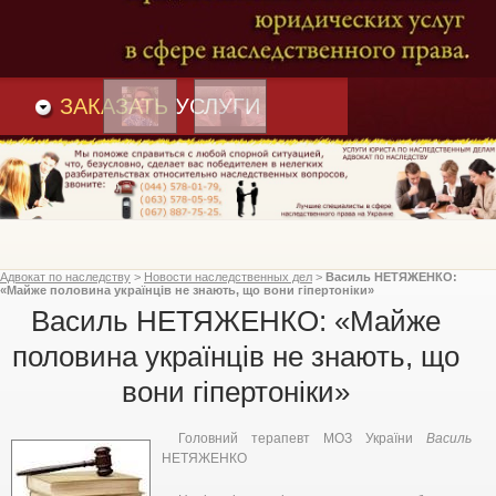
Преимущества
и
Вакансии
Статьи
ЗАКАЗАТЬ
УСЛУГИ
Адвокат по наследству
>
Новости наследственных дел
>
Василь НЕТЯЖЕНКО:
«Майже половина українців не знають, що вони гіпертоніки»
Василь НЕТЯЖЕНКО: «Майже
половина українців не знають, що
вони гіпертоніки»
Головний терапевт МОЗ України
Василь
НЕТЯЖЕНКО