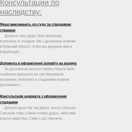
Консультации по
наследству:
Якщо викликають до суду за спадковою
справою
Доброго часу доби. Моя проблема
пов'язана зі спадком. Ми з дружиною живемо
в Київській області. А батько дружини жив в
Єврейській ...
Допомога в оформленні заповіту на родича
За допомогою вашого сервісу багато моїх
знайомих вирішили всі свої виникаючі
проблеми, пов'язані зі спадковим правом.
Допоможіть ...
Консультація адвоката з оформлення
спадщини
Добрий день! Не так давно, всього близько
2 місяців тому, у мене помер дідусь, який мав
власну квартиру. Саме з цієї причини ...