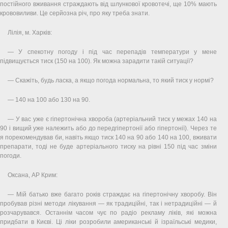
постійного вживання страждають від шлункової кровотечі, ще 10% мають
крововиливи. Це серйозна річ, про яку треба знати.
Лілія, м. Харків:
— У спекотну погоду і під час перепадів температури у мене
підвищується тиск (150 на 100). Як можна зарадити такій ситуації?
— Скажіть, будь ласка, а якщо погода нормальна, то який тиск у нормі?
— 140 на 100 або 130 на 90.
— У вас уже є гіпертонічна хвороба (артеріальний тиск у межах 140 на
90 і вищий уже належить або до передгіпертонії або гіпертонії). Через те
я порекомендував би, навіть якщо тиск 140 на 90 або 140 на 100, вживати
препарати, тоді не буде артеріального тиску на рівні 150 під час зміни
погоди.
Оксана, АР Крим:
— Мій батько вже багато років страждає на гіпертонічну хворобу. Він
пробував різні методи лікування — як традиційні, так і нетрадиційні — й
розчарувався. Останнім часом чує по радіо рекламу ліків, які можна
придбати в Києві. Ці ліки розробили американські й ізраїльські медики,