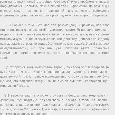
вони на травах і начебто стовідсотково розв’язують проблему з тиском.
Хочу дізнатися: наскільки можна вірити такій інформації? До речі, в цій
рекламі кажуть про те, що підвищений тиск не можна «
збивати
»
пігулками, бо це нормальний стан організму — організм просто бореться.
— Я борюся з тими, хто дає такі рекомендації й рекламу, все своє
життя, роз’яснюю, читаю лекції студентам, лікарям. Як правило, половина
людей систематично не лікуються, через те вони розчаровуються у самих
методах лікування. Що стосується цієї концепції, яку цілителі з-за кордону
нам вкладають у вуха, то вона абсолютно не має доказів. У світі є методи
немедикаментозні, ми про них уже говорили (дієта, правильне
харчування, помірна фізична активність, відпочинок, зменшення маси
тіла).
Що стосується медикаментозної терапії, то серед усіх препаратів (їх
дуже багато) можна обрати ті, які справді допомагають. У мене досвід
дуже великий, тож із повною відповідальністю можу зазначити: не було
ще жодного пацієнта, якому б ми не змогли підібрати препарати, щоб
корегувати його стан.
Із 1 вересня ваш тато може отримувати безкоштовно медикаменти.
Звичайно, тут потрібна роз’яснювальна робота лікарів, які повинні
пояснювати, що є різні препарати однієї і тієї самої дії, тільки один коштує
150, а другий — 20 гривень. Але при цьому кожен з них високоефективний
при кваліфікованому призначенні.