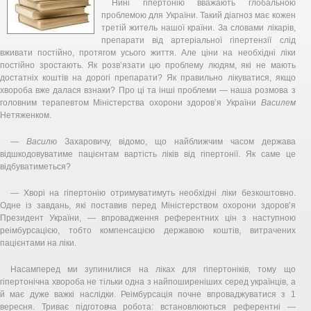
Нині гіпертонію вважають глобальною
проблемою для України. Такий діагноз має кожен
третій житель нашої країни. За словами лікарів,
препарати від артеріальної гіпертензії слід
вживати постійно, протягом усього життя. Але ціни на необхідні ліки
постійно зростають. Як розв’язати цю проблему людям, які не мають
достатніх коштів на дорогі препарати? Як правильно лікуватися, якщо
хвороба вже далася взнаки? Про ці та інші проблеми — наша розмова з
головним терапевтом Міністерства охорони здоров’я України
Василем
Нетяженком.
—
Василю
Захаровичу, відомо, що найближчим часом держава
відшкодовуватиме пацієнтам вартість ліків від гіпертонії. Як саме це
відбуватиметься?
— Хворі на гіпертонію отримуватимуть необхідні ліки безкоштовно.
Одне із завдань, які поставив перед Міністерством охорони здоров’я
Президент України, — впровадження референтних цін з наступною
реімбурсацією, тобто компенсацією державою коштів, витрачених
пацієнтами на ліки.
Насамперед ми зупинилися на ліках для гіпертоніків, тому що
гіпертонічна хвороба не тільки одна з найпоширеніших серед українців, а
й має дуже важкі наслідки. Реімбурсація почне впроваджуватися з 1
вересня. Триває підготовча робота: встановлюються референтні —