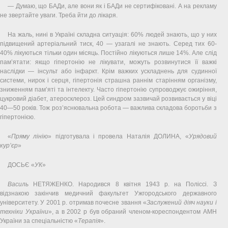
— Думаю, що БАДи, але вони як і БАДи не сертифіковані. А на рекламу
не звертайте уваги. Треба йти до лікаря.
На жаль, нині в Україні складна ситуація: 60% людей знають, що у них
підвищений артеріальний тиск, 40 — узагалі не знають. Серед тих 60-
40% лікуються тільки один місяць. Постійно лікуються лише 14%. Але слід
пам’ятати: якщо гіпертонію не лікувати, можуть розвинутися її важкі
наслідки — інсульт або інфаркт. Крім важких ускладнень для судинної
системи, нирок і серця, гіпертонія страшна раннім старінням організму,
зниженням пам’яті та інтелекту. Часто гіпертонію супроводжує ожиріння,
цукровий діабет, атеросклероз. Цей синдром зазвичай розвивається у віці
40—50 років. Тож роз’яснювальна робота — важлива складова боротьби з
гіпертонією.
«
Пряму лінію
» підготувала і провела Наталія ДОЛИНА, «
Урядовий
кур’єр
»
ДОСЬЄ «
УК
»
Василь
НЕТЯЖЕНКО. Народився 8 квітня 1943 р. на Поліссі. З
відзнакою закінчив медичний факультет Ужгородського державного
університету. У 2001 р. отримав почесне звання «
Заслужений діяч науки і
техніки України
», а в 2002 р був обраний членом-кореспондентом АМН
України за спеціальністю «
Терапія
».