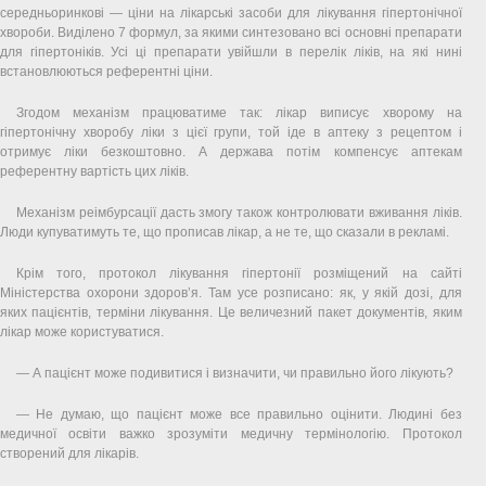
середньоринкові — ціни на лікарські засоби для лікування гіпертонічної
хвороби. Виділено 7 формул, за якими синтезовано всі основні препарати
для гіпертоніків. Усі ці препарати увійшли в перелік ліків, на які нині
встановлюються референтні ціни.
Згодом механізм працюватиме так: лікар виписує хворому на
гіпертонічну хворобу ліки з цієї групи, той іде в аптеку з рецептом і
отримує ліки безкоштовно. А держава потім компенсує аптекам
референтну вартість цих ліків.
Механізм реімбурсації дасть змогу також контролювати вживання ліків.
Люди купуватимуть те, що прописав лікар, а не те, що сказали в рекламі.
Крім того, протокол лікування гіпертонії розміщений на сайті
Міністерства охорони здоров’я. Там усе розписано: як, у якій дозі, для
яких пацієнтів, терміни лікування. Це величезний пакет документів, яким
лікар може користуватися.
— А пацієнт може подивитися і визначити, чи правильно його лікують?
— Не думаю, що пацієнт може все правильно оцінити. Людині без
медичної освіти важко зрозуміти медичну термінологію. Протокол
створений для лікарів.