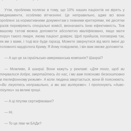
Утім, проблема полягає в тому, що 10% наших пацієнтів не вірять у
медикаменти, особливо вітчизняні. Це неправильно, адже всі вони
зроблені за нормативними документам з певними критеріями, які десятки
разів перевіряють спеціальні комісії, визначають їхню ефективність. Тож
вашому татові можна допомогти абсолютно кваліфіковано, якщо мати
поруч такого лікаря, якому пацієнт довіряє. Щоб прийшов, поговорив так,
як ми з вами, і тоді все буде гаразд. Можете звернутися від мого імені до
головного кардіолога Криму. Я йому повідомлю, і він вам зможе допомогти.
— А що це за ізраїльсько-американська компанія? Шахраї?
— Можливо, й шахраї. Вони кажуть у рекламі: «
Для того, щоб ви
почувалися добре, звертайтесь до нас, і ми вам пояснимо безкоштовно
в телефонному режимі
». А коли людина звертається, вони їй пояснюють:
«
Ви лікуєтесь неправильно, а ми вас вилікуємо
». І пропонують «
диво-
пігулки
» за великі гроші.
— А ці пігулки сертифіковані?
— Ні.
— То це ліки чи БАДи?