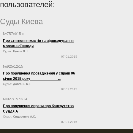
пользователей:
Суды Киева
№757/4/15-ц
Про стягнення коштів та відшкодування
моральної шкоди
Судья:
Цокол Л. І.
07.01.2015
№925/12/15
Про порушення провадження у справі 06
січня 2015 року ...
Судья:
Довгань К.І.
07.01.2015
№927/1573/14
Про порушення справи про банкрутство
Суддя А
Судья:
Сидоренко А.С.
07.01.2015