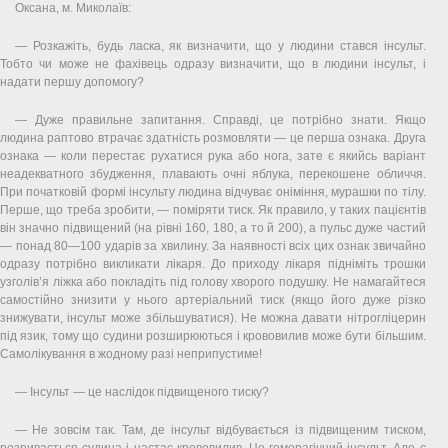
Оксана, м. Миколаїв:
— Розкажіть, будь ласка, як визначити, що у людини стався інсульт.
Тобто чи може не фахівець одразу визначити, що в людини інсульт, і
надати першу допомогу?
— Дуже правильне запитання. Справді, це потрібно знати. Якщо
людина раптово втрачає здатність розмовляти — це перша ознака. Друга
ознака — коли перестає рухатися рука або нога, зате є якийсь варіант
неадекватного збудження, плавають очні яблука, перекошене обличчя.
При початковій формі інсульту людина відчуває оніміння, мурашки по тілу.
Перше, що треба зробити, — поміряти тиск. Як правило, у таких пацієнтів
він значно підвищений (на рівні 160, 180, а то й 200), а пульс дуже частий
— понад 80—100 ударів за хвилину. За наявності всіх цих ознак звичайно
одразу потрібно викликати лікаря. До приходу лікаря підніміть трошки
узголів’я ліжка або покладіть під голову хворого подушку. Не намагайтеся
самостійно знизити у нього артеріальний тиск (якщо його дуже різко
знижувати, інсульт може збільшуватися). Не можна давати нітрогліцерин
під язик, тому що судини розширюються і крововилив може бути більшим.
Самолікування в жодному разі неприпустиме!
— Інсульт — це наслідок підвищеного тиску?
— Не зовсім так. Там, де інсульт відбувається із підвищеним тиском,
розривається судина і настає крововилив. Це геморагічний інсульт. Але є