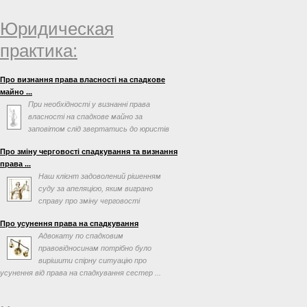
Юридическая
практика:
Про визнання права власності на спадкове
майно ...
При необхідності у визнанні права
власності на спадкове майно за
заповітом слід звертатись до юристів
по спадковим справам. ...
Про зміну черговості спадкування та визнання
права ...
Наш клієнт задоволений рішенням
суду за апеляцією, яким виграно
справу про зміну черговості
спадкування та визнання права ...
Про усунення права на спадкування
Адвокату по спадковим
правовідносинам потрібно було
вирішити спірну ситуацію про
усунення від права на спадкування сестер ...