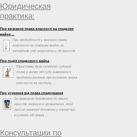
Юридическая
практика:
Про визнання права власності на спадкове
майно ...
При необхідності у визнанні права
власності на спадкове майно за
заповітом слід звертатись до юристів
по спадковим справам. ...
Про поділ спадкового майна
Юристами було складено судовий
позов в якому від суду вимагалося
прийняти рішення про визнання права
власності на частину ...
Про усунення від права спадкування
За правовою допомогою до наших
юристів звернувся громадянин, який
просив правової допомоги у справі про
усунення від права ...
Консультации по