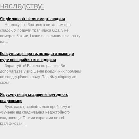
наследству:
Як діє заповіт після смерті людини
Не можу розібратися з питанням про
спадок. У подруги трапилася біда, у неї
померли батьки, і вони не залишили заповіту
на ...
Консультація про те, як подати позов до
суду про прийняття спадщини
Здрастуйте! Бачила не раз, що Ви
допомагаєте у вирішенні юридичних проблем
по спадку різного роду. Перейду відразу до
своєї ...
Як усунути від спадщини неугодного
спадкоємця
Будь ласка, вирішіть мою проблему в
усуненні від спадкування недостойного
спадкоємця. Такими справами не всі
кваліфіковані ...