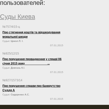
пользователей:
Суды Киева
№757/4/15-ц
Про стягнення коштів та відшкодування
моральної шкоди
Судья:
Цокол Л. І.
07.01.2015
№925/12/15
Про порушення провадження у справі 06
січня 2015 року ...
Судья:
Довгань К.І.
07.01.2015
№927/1573/14
Про порушення справи про банкрутство
Суддя А
Судья:
Сидоренко А.С.
07.01.2015