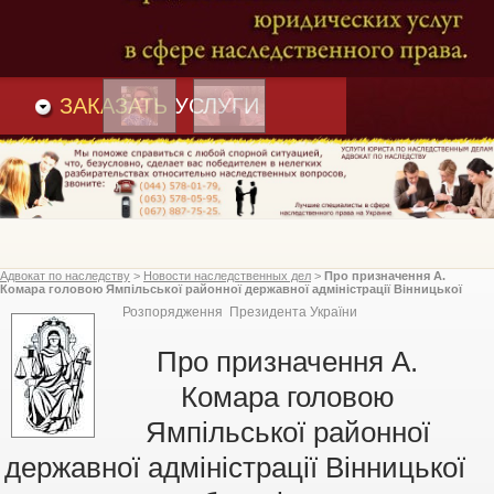
Преимущества
и
Вакансии
Статьи
ЗАКАЗАТЬ
УСЛУГИ
Адвокат по наследству
>
Новости наследственных дел
>
Про призначення А.
Комара головою Ямпільської районної державної адміністрації Вінницької
області, Президент України
Розпорядження Президента України
Про призначення А.
Комара головою
Ямпільської районної
державної адміністрації Вінницької