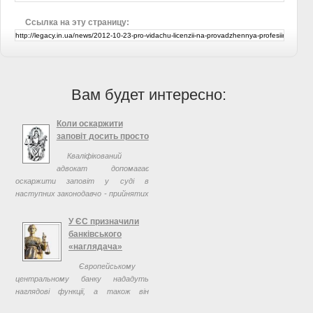
Ссылка на эту страницу:
Вам будет интересно:
Коли оскаржити
заповіт досить просто
Кваліфікований
адвокат допомагає
оскаржити заповіт у суді в
наступних законодавчо - прийнятих
випадках.
У ЄС призначили
банківського
«наглядача»
Європейському
центральному банку нададуть
наглядові функції, а також він
отримає владу втручатися у