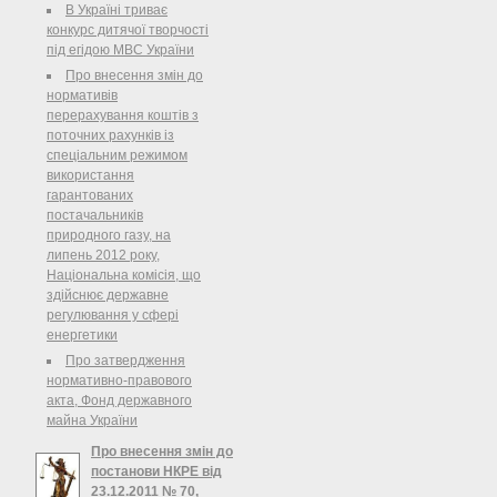
діяльність будь-якого банку
В Україні триває
єврозони. Так вирішили у ніч з
конкурс дитячої творчості
четверга на пятницю лідери країн ...
під егідою МВС України
Про внесення змін до
нормативів
перерахування коштів з
поточних рахунків із
спеціальним режимом
використання
гарантованих
постачальників
природного газу, на
липень 2012 року,
Національна комісія, що
здійснює державне
регулювання у сфері
енергетики
Про затвердження
нормативно-правового
акта, Фонд державного
майна України
Про внесення змін до
постанови НКРЕ від
23.12.2011 № 70,