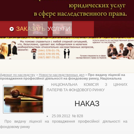
Преимущества
и
Вакансии
Статьи
ЗАКАЗАТЬ
УСЛУГИ
Адвокат по наследству
>
Новости наследственных дел
>
Про видачу ліцензії на
провадження професійної діяльності на фондовому ринку, Національна
комісія з цінних паперів та фондового ринку
НАЦІОНАЛЬНА КОМІСІЯ З ЦІННИХ
ПАПЕРІВ ТА ФОНДОВОГО РИНКУ
НАКАЗ
25.09.2012 № 828
Про видачу ліцензії на провадження професійної діяльності на
фондовому ринку