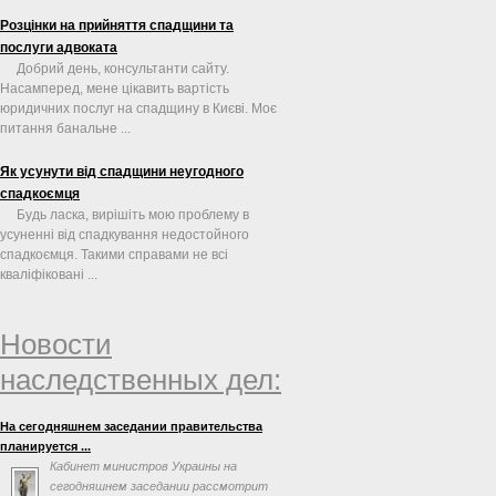
Розцінки на прийняття спадщини та
послуги адвоката
Добрий день, консультанти сайту.
Насамперед, мене цікавить вартість
юридичних послуг на спадщину в Києві. Моє
питання банальне ...
Як усунути від спадщини неугодного
спадкоємця
Будь ласка, вирішіть мою проблему в
усуненні від спадкування недостойного
спадкоємця. Такими справами не всі
кваліфіковані ...
Новости
наследственных дел:
На сегодняшнем заседании правительства
планируется ...
Кабинет министров Украины на
сегодняшнем заседании рассмотрит