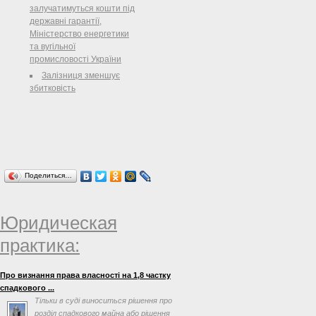
залучатимуться кошти під
державні гарантії,
Міністерство енергетики
та вугільної
промисловості України
Залізниця зменшує
збитковість
Поделиться…
Юридическая
практика:
Про визнання права власності на 1,8 частку
спадкового ...
Тільки в суді виноситься рішення про
розділ спадкового майна або рішення