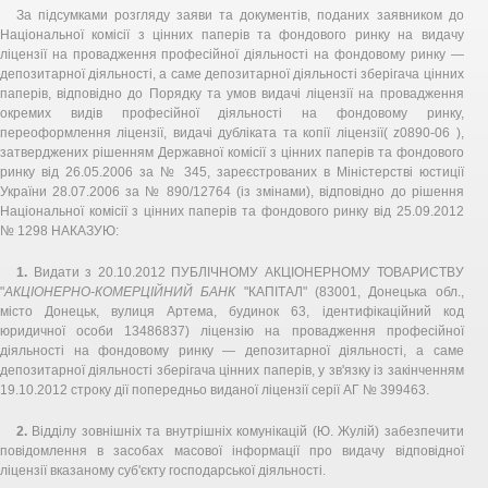
За підсумками розгляду заяви та документів, поданих заявником до
Національної комісії з цінних паперів та фондового ринку на видачу
ліцензії на провадження професійної діяльності на фондовому ринку —
депозитарної діяльності, а саме депозитарної діяльності зберігача цінних
паперів, відповідно до Порядку та умов видачі ліцензії на провадження
окремих видів професійної діяльності на фондовому ринку,
переоформлення ліцензії, видачі дубліката та копії ліцензії( z0890-06 ),
затверджених рішенням Державної комісії з цінних паперів та фондового
ринку від 26.05.2006 за № 345, зареєстрованих в Міністерстві юстиції
України 28.07.2006 за № 890/12764 (із змінами), відповідно до рішення
Національної комісії з цінних паперів та фондового ринку від 25.09.2012
№ 1298 НАКАЗУЮ:
1.
Видати з 20.10.2012 ПУБЛІЧНОМУ АКЦІОНЕРНОМУ ТОВАРИСТВУ
"
АКЦІОНЕРНО-КОМЕРЦІЙНИЙ БАНК
"КАПІТАЛ" (83001, Донецька обл.,
місто Донецьк, вулиця Артема, будинок 63, ідентифікаційний код
юридичної особи 13486837) ліцензію на провадження професійної
діяльності на фондовому ринку — депозитарної діяльності, а саме
депозитарної діяльності зберігача цінних паперів, у зв'язку із закінченням
19.10.2012 строку дії попередньо виданої ліцензії серії АГ № 399463.
2.
Відділу зовнішніх та внутрішніх комунікацій (Ю. Жулій) забезпечити
повідомлення в засобах масової інформації про видачу відповідної
ліцензії вказаному суб'єкту господарської діяльності.