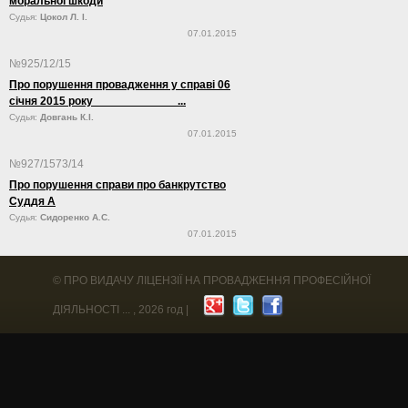
моральної шкоди
Судья:
Цокол Л. І.
07.01.2015
№925/12/15
Про порушення провадження у справі 06
січня 2015 року ...
Судья:
Довгань К.І.
07.01.2015
№927/1573/14
Про порушення справи про банкрутство
Суддя А
Судья:
Сидоренко А.С.
07.01.2015
©
ПРО ВИДАЧУ ЛІЦЕНЗІЇ НА ПРОВАДЖЕННЯ ПРОФЕСІЙНОЇ
ДІЯЛЬНОСТІ ...
, 2026 год |