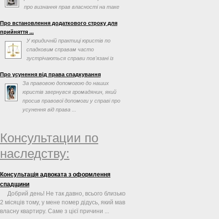
про визнання прав власності на таке
майно
Про встановлення додаткового строку для
прийняття ...
У юридичній практиці юристів по
спадковим справам часто
зустрічаються справи пов'язані із
оформлення спадщини, в яких
Про усунення від права спадкування
спадкоємці ...
За правовою допомогою до наших
юристів звернувся громадянин, який
просив правової допомоги у справі про
усунення від права ...
Консультации по
наследству:
Консультація адвоката з оформлення
спадщини
Добрий день! Не так давно, всього близько
2 місяців тому, у мене помер дідусь, який мав
власну квартиру. Саме з цієї причини ...